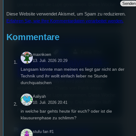
genauer unter die Lupe genommen. Diese Woche:
“Human” von Rag’n’Bone Man. Die BandBox läuft
Diese Website verwendet Akismet, um Spam zu reduzieren.
jeden Dienstag ab 16 Uhr (live) bei uns!
Erfahren Sie, wie Ihre Kommentardaten verarbeitet werden.
Kommentare
Patrik Rist
9. Juli 2016
Musik
maxnkoen
BandBox Analyse #4 –
13. Juli. 2026 20:29
Langsam könnte man meinen es liegt gar nicht an der
Don’t be so shy
Technik und ihr wollt einfach lieber ne Stunde
In der BandBox Analyse wird jede Woche die
durchquatschen
aktuelle Spitze der Charts von Patrik etwas
genauer unter die Lupe genommen. Diese Woche:
Aaliyah
“Don’t be so shy” von Imany. Die BandBox läuft
10. Juli. 2026 20:41
jeden Dienstag ab 16 Uhr (live) bei uns!
in welche bar gehts heute für euch? oder ist die
klausurenphase zu schlimm?
stufu fan #1