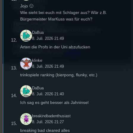
Büro:
PT 4.0.73
Jojo 🙂
Studio:
SH 1.39
Wie sieht bei euch mit Schlager aus? Wär z.B.
Bürgermeister MarKuss was für euch?
Telefon:
0941 9435784
Studio Call-In & WhatsApp:
0941 56959421
DaBua
8. Juli. 2026 21:49
Überblick über unsere Mailadressen
Arten die Profs in der Uni abzufucken
und Kontaktformular unter
Kontakt
!
klinke
8. Juli. 2026 21:49
trinkspiele ranking (bierpong, flunky, etc.)
DaBua
8. Juli. 2026 21:40
Ich sag es geht besser als Jahninsel
breakindbadenthusiast
8. Juli. 2026 21:27
breaking bad cleared alles