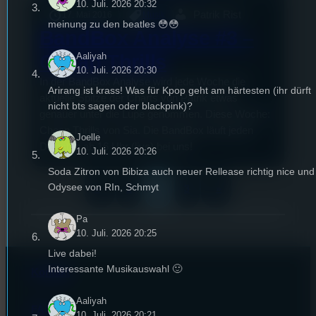
10. Juli. 2026 20:32
Patrik Rist
17. Mai 2016
Musik
meinung zu den beatles 😳😳
BandBox Analyse #3 –
Aaliyah
Cheap Thrills
10. Juli. 2026 20:30
In der BandBox Analyse wird jede Woche die
Arirang ist krass! Was für Kpop geht am härtesten (ihr dürft
aktuelle Spitze der Charts von Patrik etwas
nicht bts sagen oder blackpink)?
genauer unter die Lupe genommen. Diese Woche:
Cheap Thrills von Sia. Die BandBox läuft jeden
Joelle
Dienstag ab 16 Uhr (live) bei uns!
10. Juli. 2026 20:26
Soda Zitron von Bibiza auch neuer Rellease richtig nice und
Odysee von RIn, Schmyt
2
«
1
3
»
Pa
10. Juli. 2026 20:25
Live dabei!
Interessante Musikauswahl 🙂
Kontakt
Aaliyah
FAQ
10. Juli. 2026 20:21