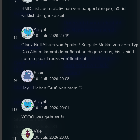
HMDL ist auch relativ neu von bangerfabrique, hör ich
Satzung
wirklich die ganze zeit
Unterstützt vom Lehrstuhl
Aaliyah
Impressum
für Medienwissenschaft
10. Juli. 2026 20:19
Glanz Null Album von Apsilon! So geile Mukke von dem Typ.
Datenschutz
Das Album kommt demnächst auch ganz raus, bis jz sind
Powered by Airtime.pro –
nur ein paar Tracks veröffentlicht.
Cookie-Richtlinie
Start your own radio
(EU)
station!
Sasa
10. Juli. 2026 20:08
Empfang
Hey ! Lieben Gruß von mom ♡
Aaliyah
EPK & Presse
10. Juli. 2026 20:01
YOOO was geht stufu
Studentenfunk
Universitätsstraße 31
Vale
93053 Regensburg
10. Juli. 2026 20:00