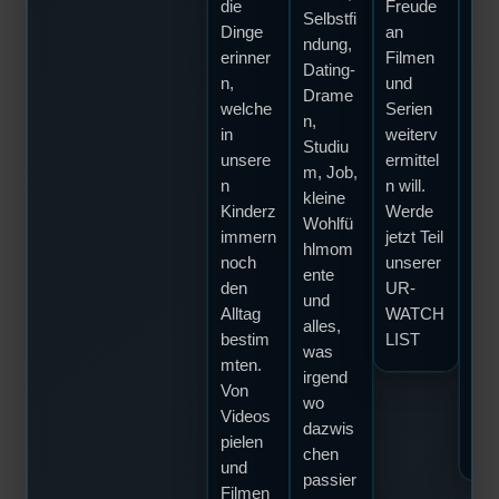
die
Freude
dur
Selbstfi
Dinge
an
die
ndung,
erinner
Filmen
tief
Dating-
n,
und
Abg
Drame
welche
Serien
de 
n,
in
weiterv
auc
Studiu
unsere
ermittel
Gip
m, Job,
n
n will.
des
kleine
Kinderz
Werde
me
Wohlfü
immern
jetzt Teil
hli
hlmom
noch
unserer
Ver
ente
den
UR-
ds!
und
Alltag
WATCH
Na
alles,
bestim
LIST
de
was
mten.
Mot
irgend
Von
“Re
wo
Videos
kön
dazwis
pielen
wir
chen
und
passier
Filmen