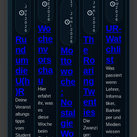
1
.
J
li
rz
7
J
u
2
2
.
u
n
0
0
J
li
i
2
2
u
2
2
6
6
n
0
0
Wo
UR-
i
2
2
2
6
6
0
che
Wat
Ru
Th
2
6
nv
chli
nd
e
Mo
T
ors
st
um
Ro
tto
e
cha
die
ari
Was
wo
L
passiert
u
U(h
ng
che
wenn
b
)R
Hier
Tw
Lehrer,
:
e
erfahrt
Informa
ent
Deine
No
ihr, was
tiker,
C
Veranst
ies
es
stal
Barkee
altungs
é
diese
per und
gie
Die
tipps
Woche
Medien
Her
Zwanzi
vom
beim
Wo
wissen
h
ger:
Student