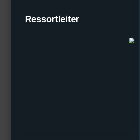
Ressortleiter
Seit 2024 bin ich beim Stufu dabei und seit diesem Semester jetzt als Sc