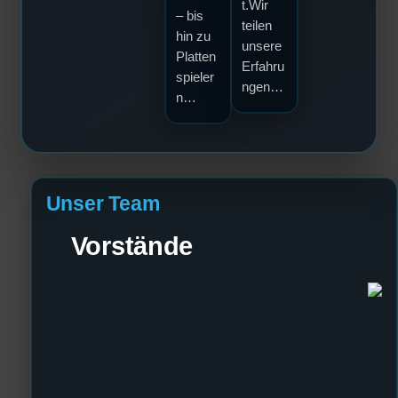
t.Wir
– bis
teilen
hin zu
unsere
Platten
Erfahru
spieler
ngen…
n…
Unser Team
Vorstände