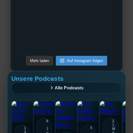
Mehr laden
Auf Instagram folgen
Unsere Podcasts
Alle Podcasts
6
2
.
1.
1
5
J
M
3
.
u
ä