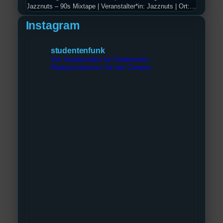
Jazznuts – 90s Mixtape | Veranstalter*in: Jazznuts | Ort:
Uni Regensburg – Audimax | Beginn: 20:00 Uhr Hast du
Instagram
Lust auf eine Zeitreise in die 90er? Dann ist das aktuelle
Programm der Jazznuts “90s Mixtape” genau das richtige
für dich! Am Donnerstag, den 16. und Samstag, den 18.…
studentenfunk
Von Studierenden für Studierende –
Radiojournalismus für den Campus