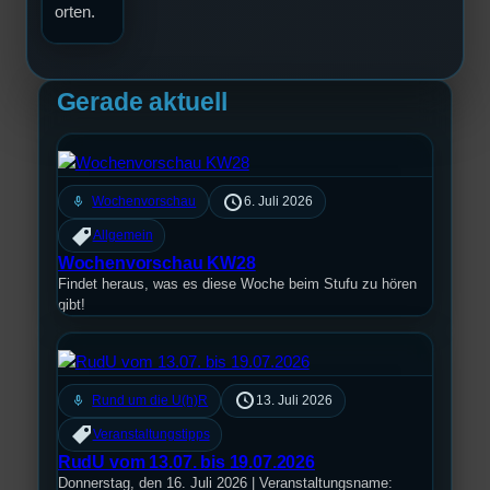
orten.
Gerade aktuell
mic
Wochenvorschau
6. Juli 2026
Allgemein
Wochenvorschau KW28
Findet heraus, was es diese Woche beim Stufu zu hören
gibt!
mic
Rund um die U(h)R
13. Juli 2026
Veranstaltungstipps
RudU vom 13.07. bis 19.07.2026
Donnerstag, den 16. Juli 2026 | Veranstaltungsname: