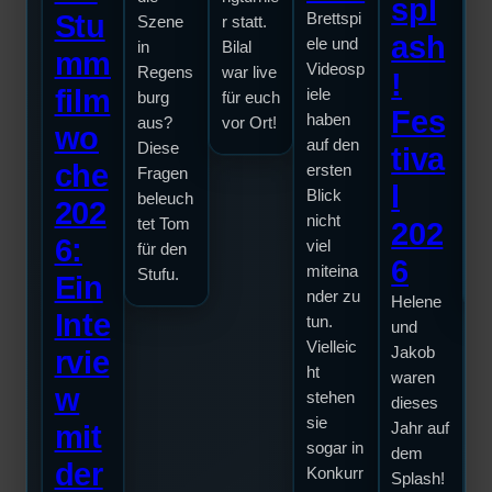
Ve
spl
Stu
Brettspi
Szene
r statt.
u
ash
ele und
in
Bilal
P
mm
Videosp
Regens
war live
!
ch
film
iele
burg
für euch
So
Fes
haben
aus?
vor Ort!
d
wo
auf den
Diese
tiva
Ti
che
ersten
Fragen
m
l
Blick
beleuch
R
202
nicht
tet Tom
202
bu
6:
viel
für den
Ti
6
miteina
Stufu.
in
Ein
nder zu
Helene
Inte
tun.
und
Vielleic
Jakob
rvie
ht
waren
w
stehen
dieses
sie
mit
Jahr auf
sogar in
dem
der
Konkurr
Splash!