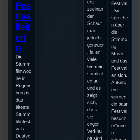
enz
Fes
Festival
zueinan
. Sie
tiva
der.
spreche
Schaut
lleit
n über
man
die
eri
jedoch
Stimmu
genauer
n
ng,
, fallen
Musik
Die
viele
und das
Stumm
Gemein
Festival
filmwoc
samkeit
an sich.
he in
en auf
Außerd
Regens
und es
em
burg ist
zeigt
wurden
das
sich,
ein paar
älteste
dass
Festival
Stumm
sie
besuch
filmfesti
enger
er*inne
vals
Verknü
n
Deutsc
pft sind