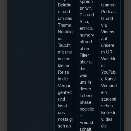
sprech
Beiträg
tsamen
euc
en wir,
e rund
Podcas
vors
Pia und
um das
ts und
en
Sina,
Thema
via
kön
ehrlich,
Nostalg
Videos
Da
humorv
ie.
auf
seid
oll und
Taucht
unsere
an 
ohne
mit uns
m UR-
rich
Filter
in eine
Watchli
n
über all
kleine
st
Adr
das,
Reise
YouTub
e!
was
in die
e Kanal.
Den
uns in
Vergan
Wir sind
die
dieser
genheit
ein
Po
Lebens
und
studenti
t fü
phase
lasst
sches
euc
begleite
uns
Kollekti
Sop
t:
nostalgi
v, das
und
Freund
sch an
die
Jos
schaft,