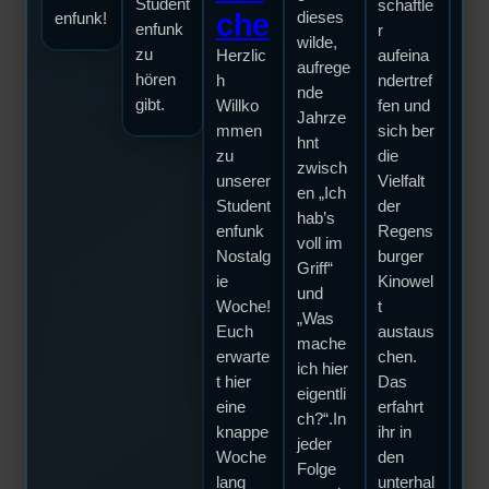
Student
schaftle
wil
che
dieses
enfunk!
enfunk
r
men
wilde,
zu
Herzlic
aufeina
Lob
aufrege
hören
h
ndertref
Caf
nde
gibt.
Willko
fen und
Wa
Jahrze
mmen
sich ber
dar
hnt
zu
die
die
zwisch
unserer
Vielfalt
l se
en „Ich
Student
der
Ein
hab’s
enfunk
Regens
Tas
voll im
Nostalg
burger
hoc
Griff“
ie
Kinowel
alifi
und
Woche!
t
es
„Was
Euch
austaus
Ge
mache
erwarte
chen.
waf
ich hier
t hier
Das
übe
eigentli
eine
erfahrt
alle
ch?“.In
knappe
ihr in
Th
jeder
Woche
den
n d
Folge
lang
unterhal
ihr