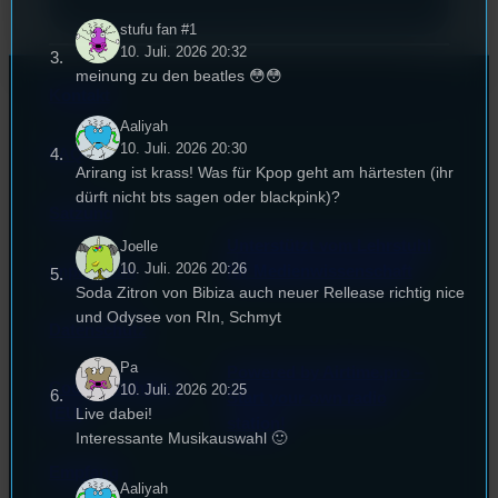
stufu fan #1
10. Juli. 2026 20:32
meinung zu den beatles 😳😳
Kontakt
Aaliyah
10. Juli. 2026 20:30
FAQ
Arirang ist krass! Was für Kpop geht am härtesten (ihr
dürft nicht bts sagen oder blackpink)?
Satzung
Unterstützt vom Lehrstuhl
Joelle
10. Juli. 2026 20:26
Impressum
für Medienwissenschaft
Soda Zitron von Bibiza auch neuer Rellease richtig nice
und Odysee von RIn, Schmyt
Datenschutz
Pa
Powered by Airtime.pro –
Cookie-Richtlinie
10. Juli. 2026 20:25
Start your own radio
Live dabei!
(EU)
station!
Interessante Musikauswahl 🙂
Empfang
Aaliyah