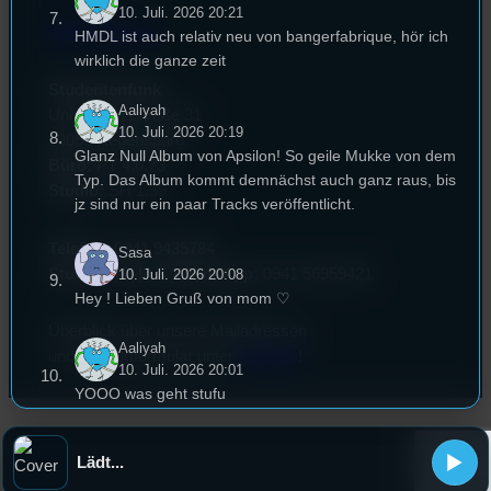
10. Juli. 2026 20:21
EPK & Presse
HMDL ist auch relativ neu von bangerfabrique, hör ich
wirklich die ganze zeit
Studentenfunk
Aaliyah
Universitätsstraße 31
10. Juli. 2026 20:19
93053 Regensburg
Glanz Null Album von Apsilon! So geile Mukke von dem
Büro:
PT 4.0.73
Typ. Das Album kommt demnächst auch ganz raus, bis
Studio:
SH 1.39
jz sind nur ein paar Tracks veröffentlicht.
Telefon:
0941 9435784
Sasa
Studio Call-In & WhatsApp:
0941 56959421
10. Juli. 2026 20:08
Hey ! Lieben Gruß von mom ♡
Überblick über unsere Mailadressen
Aaliyah
und Kontaktformular unter
Kontakt
!
10. Juli. 2026 20:01
YOOO was geht stufu
Vale
Lädt...
10. Juli. 2026 20:00
Jojo 🙂