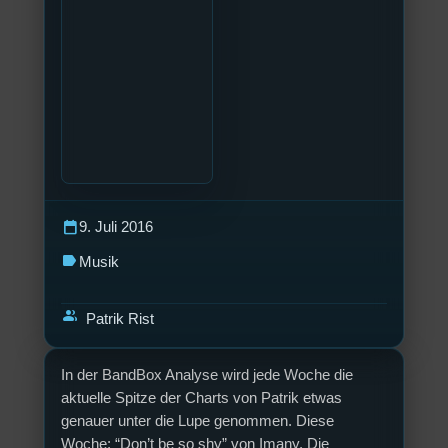
calendar_today
9. Juli 2016
label
Musik
group
Patrik Rist
In der BandBox Analyse wird jede Woche die
aktuelle Spitze der Charts von Patrik etwas
genauer unter die Lupe genommen. Diese
Woche: “Don’t be so shy” von Imany. Die