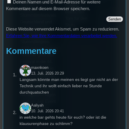
Deinen Namen und E-Mail-Adresse für weitere
Regensburg ist das
Fragen
Kommentare auf diesem Browser speichern.
älteste
beleuchtet
Stummfilmfestivals
Tom für den
Deutschland und
Stufu.
wurde auch mit
Diese Website verwendet Akismet, um Spam zu reduzieren.
dem deutschen
Erfahren Sie, wie Ihre Kommentardaten verarbeitet werden.
Stummfilmpreis
2022 gekürt. Diesen
Kommentare
Sommer geht das
Festival in die 44.
maxnkoen
Runde und Nicole,
13. Juli. 2026 20:29
die Festivalleitung,
Langsam könnte man meinen es liegt gar nicht an der
hat sich für uns Zeit
Technik und ihr wollt einfach lieber ne Stunde
genommen um die
durchquatschen
wichtigsten Fragen
rund um das Event
Aaliyah
zu beantworten.
10. Juli. 2026 20:41
in welche bar gehts heute für euch? oder ist die
klausurenphase zu schlimm?