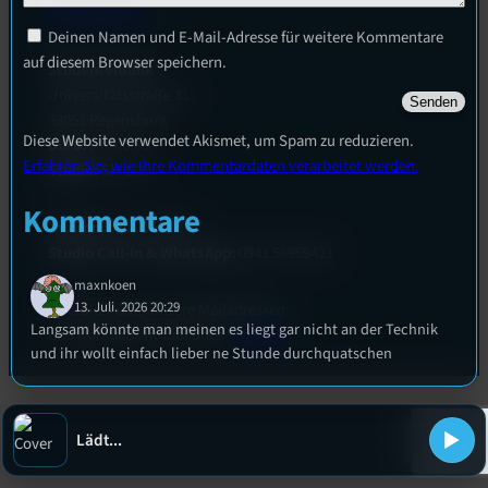
EPK & Presse
Deinen Namen und E-Mail-Adresse für weitere Kommentare
auf diesem Browser speichern.
Studentenfunk
Universitätsstraße 31
93053 Regensburg
Diese Website verwendet Akismet, um Spam zu reduzieren.
Büro:
PT 4.0.73
Erfahren Sie, wie Ihre Kommentardaten verarbeitet werden.
Studio:
SH 1.39
Kommentare
Telefon:
0941 9435784
Studio Call-In & WhatsApp:
0941 56959421
maxnkoen
13. Juli. 2026 20:29
Überblick über unsere Mailadressen
Langsam könnte man meinen es liegt gar nicht an der Technik
und Kontaktformular unter
Kontakt
!
und ihr wollt einfach lieber ne Stunde durchquatschen
Aaliyah
10. Juli. 2026 20:41
Lädt...
in welche bar gehts heute für euch? oder ist die klausurenphase
zu schlimm?