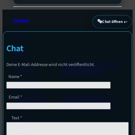
Kontakt
Chat öffnen ↓
FAQ
Chat
Satzung
Deine E-Mail-Addresse wird nicht veröffentlicht.
Unterstützt vom Lehrstuhl für
Impressum
Medienwissenschaft
Name
*
Datenschutz
Email
*
Powered by Airtime.pro –
Cookie-Richtlinie
Start your own radio station!
(EU)
Text
*
Empfang