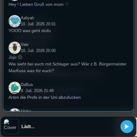
Hey ! Lieben Gruß von mom ♡
EPK & Presse
Aaliyah
Studentenfunk
10. Juli. 2026 20:01
Universitätsstraße 31
YOOO was geht stufu
93053 Regensburg
Büro:
PT 4.0.73
Vale
Studio:
SH 1.39
10. Juli. 2026 20:00
Jojo 🙂
Wie sieht bei euch mit Schlager aus? Wär z.B. Bürgermeister
Telefon:
0941 9435784
MarKuss was für euch?
Studio Call-In & WhatsApp:
0941 56959421
DaBua
Überblick über unsere Mailadressen
8. Juli. 2026 21:49
und Kontaktformular unter
Kontakt
!
Arten die Profs in der Uni abzufucken
klinke
8. Juli. 2026 21:49
trinkspiele ranking (bierpong, flunky, etc.)
Lädt...