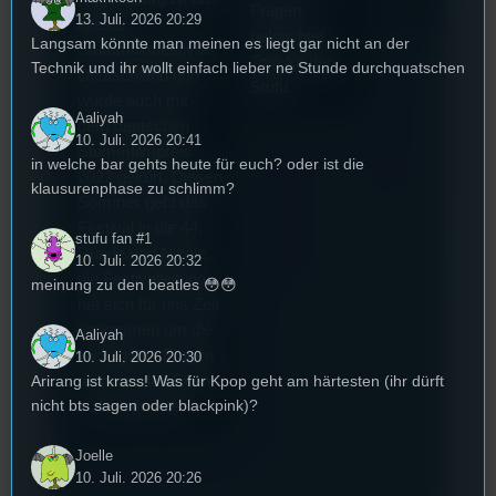
Fragen
13. Juli. 2026 20:29
älteste
beleuchtet
Langsam könnte man meinen es liegt gar nicht an der
Stummfilmfestivals
Tom für den
Technik und ihr wollt einfach lieber ne Stunde durchquatschen
Deutschland und
Stufu.
wurde auch mit
Aaliyah
dem deutschen
10. Juli. 2026 20:41
Stummfilmpreis
in welche bar gehts heute für euch? oder ist die
2022 gekürt. Diesen
klausurenphase zu schlimm?
Sommer geht das
Festival in die 44.
stufu fan #1
Runde und Nicole,
10. Juli. 2026 20:32
die Festivalleitung,
meinung zu den beatles 😳😳
hat sich für uns Zeit
genommen um die
Aaliyah
wichtigsten Fragen
10. Juli. 2026 20:30
Arirang ist krass! Was für Kpop geht am härtesten (ihr dürft
rund um das Event
nicht bts sagen oder blackpink)?
zu beantworten.
Joelle
10. Juli. 2026 20:26