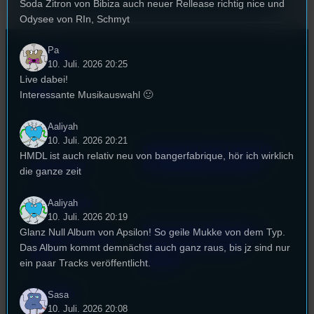
Soda Zitron von Bibiza auch neuer Rellease richtig nice und
Odysee von RIn, Schmyt
Pa
Kontakt
10. Juli. 2026 20:25
Live dabei!
FAQ
Interessante Musikauswahl 🙂
Aaliyah
Satzung
10. Juli. 2026 20:21
Unterstützt vom Lehrstuhl
HMDL ist auch relativ neu von bangerfabrique, hör ich wirklich
Impressum
für Medienwissenschaft
die ganze zeit
Datenschutz
Aaliyah
10. Juli. 2026 20:19
Powered by Airtime.pro –
Glanz Null Album von Apsilon! So geile Mukke von dem Typ.
Cookie-Richtlinie
Start your own radio
Das Album kommt demnächst auch ganz raus, bis jz sind nur
(EU)
station!
ein paar Tracks veröffentlicht.
Empfang
Sasa
10. Juli. 2026 20:08