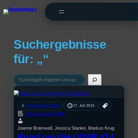
Suchergebnisse
für: „“
Suchen
mic
Rund um die U(h)R
27. Juli 2015
Rund um die U(h)R
Joanne Bramwell, Jessica Stanke, Markus Krug
Rund um die U(h)R #14