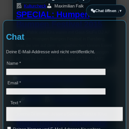
Kulturcheck
Maximilian Falk
Chat öffnen ↓
SPECIAL: Humpen
Bumpen Festival 2015
Max, Patrik und Kira waren mit Gast-StuFu DJ AF
Chat
auf dem Humpen Bumpen Festival in Parsberg.
Was die vier auf dem sympathischen kleinen Event
Deine E-Mail-Addresse wird nicht veröffentlicht.
erlebt haben und wie es ihnen im Sturm ergangen
ist, hört ihr hier – und das sogar EXTRA LANG!
Name
*
Email
*
mic
Rund um die U(h)R
6. Juli 2015
Rund um die U(h)R
Allgemein
Text
*
Joanne Bramwell, Jessica Stanke, Markus Krug
Rund um die U(h)R #12