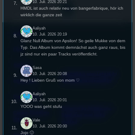
10. Juli. 2026 20:21
HMDL ist auch relativ neu von bangerfabrique, hör ich
»
wirklich die ganze zeit
Aaliyah
Kontakt
10. Juli. 2026 20:19
Glanz Null Album von Apsilon! So geile Mukke von dem
Typ. Das Album kommt demnächst auch ganz raus, bis
FAQ
jz sind nur ein paar Tracks veröffentlicht.
Satzung
Sasa
10. Juli. 2026 20:08
Unterstützt vom Lehrstuhl
Hey ! Lieben Gruß von mom ♡
Impressum
für Medienwissenschaft
Aaliyah
Datenschutz
10. Juli. 2026 20:01
YOOO was geht stufu
Powered by Airtime.pro –
Cookie-Richtlinie
Start your own radio
(EU)
Vale
station!
10. Juli. 2026 20:00
Jojo 🙂