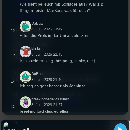
Empfang
Wie sieht bei euch mit Schlager aus? Wär z.B.
Bürgermeister MarKuss was für euch?
EPK & Presse
DaBua
8. Juli. 2026 21:49
Studentenfunk
Arten die Profs in der Uni abzufucken
Universitätsstraße 31
93053 Regensburg
klinke
Büro:
PT 4.0.73
8. Juli. 2026 21:49
Studio:
SH 1.39
trinkspiele ranking (bierpong, flunky, etc.)
Telefon:
0941 9435784
DaBua
Studio Call-In & WhatsApp:
0941 56959421
8. Juli. 2026 21:40
Ich sag es geht besser als Jahninsel
Überblick über unsere Mailadressen
breakindbadenthusiast
und Kontaktformular unter
Kontakt
!
8. Juli. 2026 21:27
breaking bad cleared alles
Lukas
Lädt...