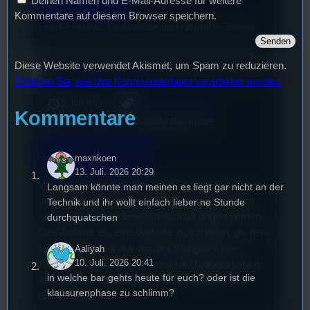
Deinen Namen und E-Mail-Adresse für weitere
SoSe2015
Kommentare auf diesem Browser speichern.
Food-Festival, Tanztheater und natürlich Feierei!
Diese Website verwendet Akismet, um Spam zu reduzieren.
Erfahren Sie, wie Ihre Kommentardaten verarbeitet werden.
2. Juli 2015
Stadt
, 
Wissenschaft
Kommentare
Anna Parschan, Isabella Biermeier
Soundscape
maxnkoen
Regensburg
13. Juli. 2026 20:29
Wie klingt eigentlich eine Stadt? Dieser Frage hat
Langsam könnte man meinen es liegt gar nicht an der
sich das Projekt “Soundscape Regensburg” des
Technik und ihr wollt einfach lieber ne Stunde
Lehrstuhls für Medienwissenschaft angenommen.
durchquatschen
Das Ziel war es, eine Website zu schaffen, die dem
Hörer einen Eindruck von der Klangwelt von
Aaliyah
10. Juli. 2026 20:41
Regensburg ermöglicht. Anna und Isabella haben
in welche bar gehts heute für euch? oder ist die
sich genauer mit dem Projekt beschäftigt. Hört
klausurenphase zu schlimm?
doch mal rein!