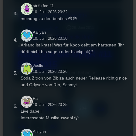
stufu fan #1
10. Juli. 2026 20:32
meinung zu den beatles 😳😳
mic
Rund um die U(h)R
29. Juni 2015
Aaliyah
Rund um die U(h)R
Allgemein
10. Juli. 2026 20:30
Arirang ist krass! Was für Kpop geht am härtesten (ihr
Amelie Eggerstorfer, Markus Krug
dürft nicht bts sagen oder blackpink)?
Rund um die U(h)R #11
SoSe2015
Joelle
10. Juli. 2026 20:26
Yoga, die guten alten 90er und Babbülon!
Soda Zitron von Bibiza auch neuer Rellease richtig nice
und Odysee von RIn, Schmyt
«
Pa
10. Juli. 2026 20:25
204
1
…
202
203
205
Live dabei!
Interessante Musikauswahl 🙂
206
…
230
Aaliyah