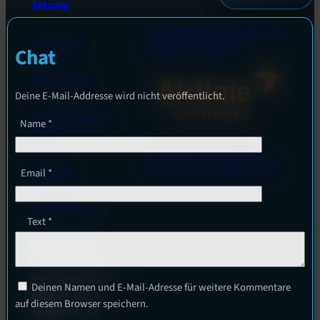
Satzung
Unterstützt vom Lehrstuhl für
Impressum
Medienwissenschaft
Chat
Datenschutz
Deine E-Mail-Addresse wird nicht veröffentlicht.
Cookie-Richtlinie
Name
*
(EU)
Powered by Airtime.pro –
Start your own radio station!
Empfang
Email
*
EPK & Presse
Text
*
Studentenfunk
Universitätsstraße 31
93053 Regensburg
Deinen Namen und E-Mail-Adresse für weitere Kommentare
Büro:
PT 4.0.73
auf diesem Browser speichern.
Studio:
SH 1.39