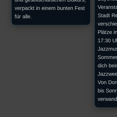
Veransta
verpackt in einem bunten Fest
Stadt Re
für alle.
verschi
Plätze i
17:30 Uh
Jazzmus
Sommer
dich be
Jazzwee
Von Donn
bis Sonn
verwande