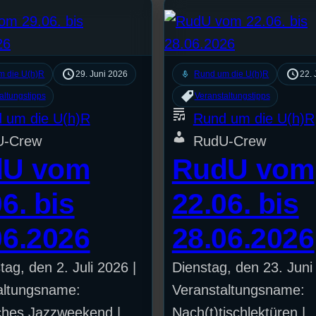
mic
m die U(h)R
29. Juni 2026
Rund um die U(h)R
22. 
altungstipps
Veranstaltungstipps
 um die U(h)R
Rund um die U(h)R
U-Crew
RudU-Crew
dU vom
RudU vom
6. bis
22.06. bis
06.2026
28.06.2026
ag, den 2. Juli 2026 |
Dienstag, den 23. Juni
altungsname:
Veranstaltungsname:
ches Jazzweekend |
Nach(t)tischlektüren |