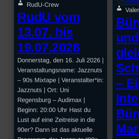
Veranst
RudU-Crew
Valen
RudU vom
Bür
13.07. bis
und
19.07.2026
glei
Donnerstag, den 16. Juli 2026 |
Sch
Veranstaltungsname: Jazznuts
– E
– 90s Mixtape | Veranstalter*in:
Jazznuts | Ort: Uni
Int
Regensburg – Audimax |
Bür
Beginn: 20:00 Uhr Hast du
Lust auf eine Zeitreise in die
Mar
90er? Dann ist das aktuelle