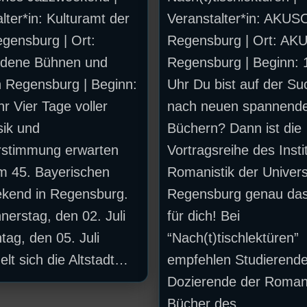
lter*in: Kulturamt der
Veranstalter*in: AKUS
gensburg | Ort:
Regensburg | Ort: AK
edene Bühnen und
Regensburg | Beginn: 
n Regensburg | Beginn:
Uhr Du bist auf der Su
r Vier Tage voller
nach neuen spannend
ik und
Büchern? Dann ist die
stimmung erwarten
Vortragsreihe des Instit
im 45. Bayerischen
Romanistik der Univers
kend in Regensburg.
Regensburg genau das 
erstag, den 02. Juli
für dich! Bei
tag, den 05. Juli
“Nach(t)tischlektüren”
lt sich die Altstadt…
empfehlen Studierend
Dozierende der Romani
Bücher des…