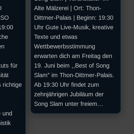
O
Alte Mälzerei | Ort: Thon-
USO
Dittmer-Palais | Beginn: 19:30
19:00
Uhr Gute Live-Musik, kreative
che
Texte und etwas
en
Wettbewerbsstimmung
erwarten dich am Freitag den
uts für
19. Juni beim ,,Best of Song
ität
Slam” im Thon-Dittmer-Palais.
richtige
Ab 19:30 Uhr findet zum
zehnjährigen Jubiläum der
Song Slam unter freiem…
e und
stik