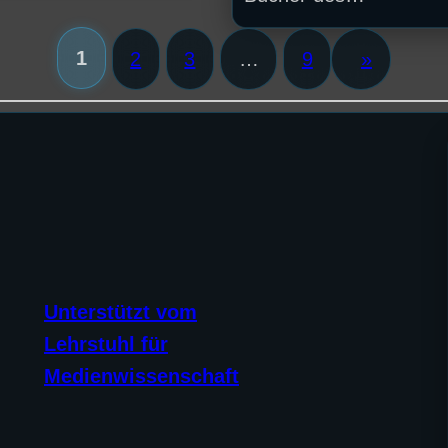
1
2
3
…
9
»
Unterstützt vom
Lehrstuhl für
Medienwissenschaft