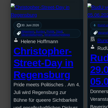
mic
30. Juni 2026
Rund u
Allgemein
, 
Buntes
, 
Politik
, 
Stadt
, 
Veranst
Veranstaltungen
, 
Veranstaltungstipps
Rund
Helene Hoffmann
Christopher-
Rud
Ru
Street-Day in
29.0
Regensburg
05.
Pride meets Politisches . Am 4.
Donnerst
Juli wird Regensburg zur
Veranst
Bühne für queere Sichtbarkeit
Bayeris
und gesellschaftlichen Diskurs,