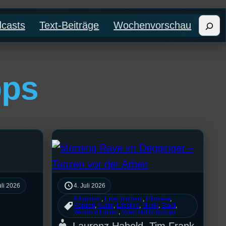
Such
casts
Text-Beiträge
Wochenvorschau
pps
uli 2026
4. Juli 2026
Allgemein
, 
Entertainment
, 
Interview
, 
Konzert
, 
Kultur
, 
Lifestyle
, 
Musik
, 
Stadt
, 
Veranstaltungen
, 
Veranstaltungstipps
Laurenz Habold, Tim Frank