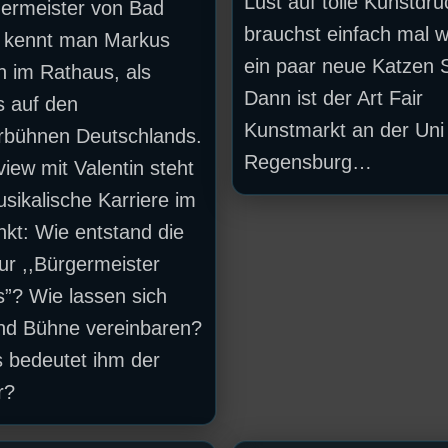
Lust auf tolle Kunstdr
germeister von Bad
brauchst einfach mal w
g kennt man Markus
ein paar neue Katzen S
 im Rathaus, als
Dann ist der Art Fair
 auf den
Kunstmarkt an der Uni
rbühnen Deutschlands.
Regensburg…
view mit Valentin steht
sikalische Karriere im
nkt: Wie entstand die
ur ,,Bürgermeister
”? Wie lassen sich
und Bühne vereinbaren?
 bedeutet ihm der
r?