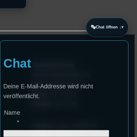
Chat öffnen ↓
Chat
Studentenfunk
Universitätsstraße 31
93053 Regensburg
Deine E-Mail-Addresse wird nicht
Büro:
PT 4.0.73
veröffentlicht.
Studio:
SH 1.39
Name
*
Telefon:
0941 9435784
Studio Call-In &