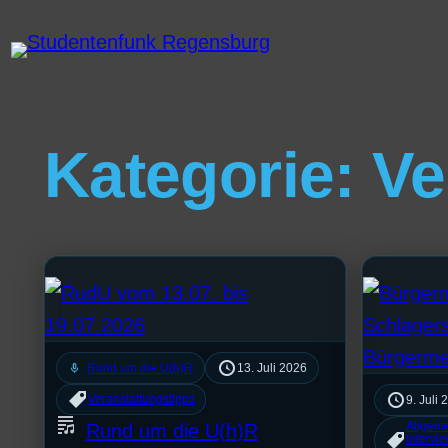
Kategorie:
Ve
mic
Rund um die U(h)R
13. Juli 2026
Veranstaltungstipps
9. Juli 
Rund um die U(h)R
Allgem
Intervi