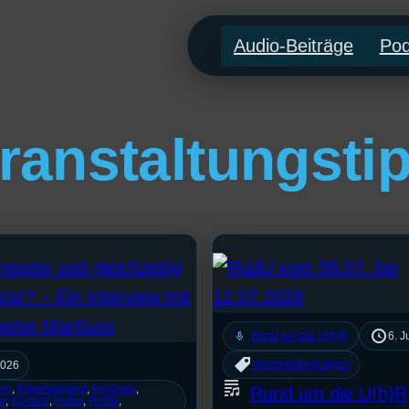
Audio-Beiträge
Pod
ranstaltungsti
mic
Rund um die U(h)R
6. J
Veranstaltungstipps
2026
Rund um die U(h)R
ein
, 
Entertainment
, 
Festivals
, 
ew
, 
Konzert
, 
Kultur
, 
Politik
, 