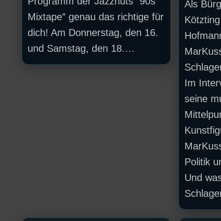
Programm der Jazznuts “90s
Als Bür
Mixtape” genau das richtige für
Kötztin
dich! Am Donnerstag, den 16.
Hofmann
und Samstag, den 18.…
MarKuss
Schlage
Im Inter
seine mu
Mittelpu
Kunstfig
MarKuss
Politik 
Und was
Schlage