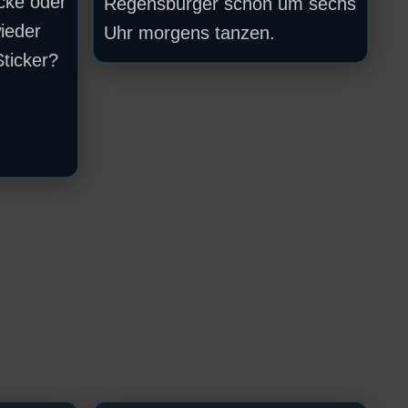
ucke oder
Regensburger schon um sechs
ieder
Uhr morgens tanzen.
ticker?