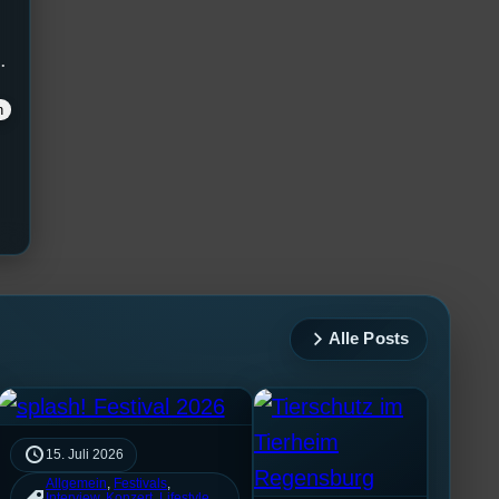
.
Alle Posts
15. Juli 2026
Allgemein
, 
Festivals
, 
Interview
, 
Konzert
, 
Lifestyle
, 