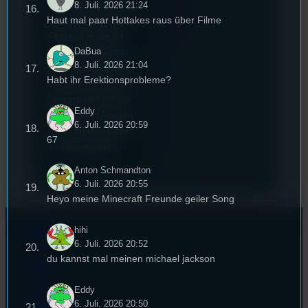
2022 gekürt. Diesen
8. Juli. 2026 21:24
Haut mal paar Hottakes raus über Filme
Sommer geht das
Festival in die 44.
DaBua
Runde und Nicole,
8. Juli. 2026 21:04
die Festivalleitung,
Habt ihr Erektionsprobleme?
hat sich für uns Zeit
genommen um die
Eddy
wichtigsten Fragen
6. Juli. 2026 20:59
rund um das Event
67
zu beantworten.
Anton Schmandton
6. Juli. 2026 20:55
Heyo meine Minecraft Freunde geiler Song
hihi
Kontakt
6. Juli. 2026 20:52
du kannst mal meinen michael jackson
FAQ
Eddy
6. Juli. 2026 20:50
Satzung