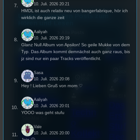
10. Juli. 2026 20:21
HMDL ist auch relativ neu von bangerfabrique, hör ich
Unsere neuesten Posts zum
wirklich die ganze zeit
Hören und Lesen
Aaliyah
Alle Posts
10. Juli. 2026 20:19
Glanz Null Album von Apsilon! So geile Mukke von dem
Typ. Das Album kommt demnächst auch ganz raus, bis
jz sind nur ein paar Tracks veröffentlicht.
17. Juli
2026
Sasa
Rund um die
18. Juli
mic
10. Juli. 2026 20:08
U(h)R
2026
Allgemein
Hey ! Lieben Gruß von mom ♡
3. August 2026
Allgemein
Bilal El Kasmi
Festivals
, 
Aaliyah
Interview
, 
Kultur
, 
Das
Tom Sawitzki
Veranstaltungen
10. Juli. 2026 20:01
Techn
YOOO was geht stufu
Erste
Sao-Mai Sol
o
Stufu
Nguyen
Vale
Kollekt
44.
10. Juli. 2026 20:00
Beerpo
Jojo 🙂