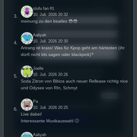
Deine E-Mail-Addresse wird nicht veröffentlicht.
stufu fan #1
10. Juli. 2026 20:32
Name
*
meinung zu den beatles 😳😳
Email
*
Aaliyah
10. Juli. 2026 20:30
Arirang ist krass! Was für Kpop geht am härtesten (ihr
Text
*
dürft nicht bts sagen oder blackpink)?
Joelle
Deinen Namen und E-Mail-Adresse für
10. Juli. 2026 20:26
weitere Kommentare auf diesem Browser
Soda Zitron von Bibiza auch neuer Rellease richtig nice
speichern.
und Odysee von RIn, Schmyt
Pa
Diese Website verwendet Akismet, um Spam zu
10. Juli. 2026 20:25
reduzieren.
Erfahren Sie, wie Ihre
Live dabei!
Kommentardaten verarbeitet werden.
Interessante Musikauswahl 🙂
Aaliyah