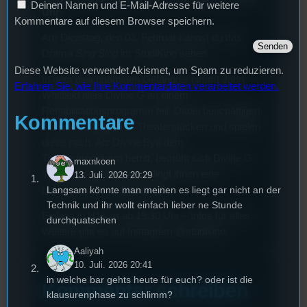
Deinen Namen und E-Mail-Adresse für weitere
Uhr
Kommentare auf diesem Browser speichern.
Am Dienstag, den 03. Februar kannst du das
Drama
Sing Sing
im StudiKino sehen.
Diese Website verwendet Akismet, um Spam zu reduzieren.
In dem gleichnamigen Gefängnis nimmt John
Erfahren Sie, wie Ihre Kommentardaten verarbeitet werden.
Whitfield alias Divine G an einem
Rehabilitationsprogramm teil. Dabei beschäftigen
Kommentare
sich die Häftlinge mit Theaterstücken und spielen
diese nach. Als Divine Eye dem
Theaterprogramm betritt, bemüht sich Divine G
maxnkoen
sehr um den Neuling. Gelingt ihnen eine
13. Juli. 2026 20:29
gemeinsame Inszenierung?
Langsam könnte man meinen es liegt gar nicht an der
Technik und ihr wollt einfach lieber ne Stunde
Einlass in H16 ist ab 19:30 Uhr – Infos für alles
durchquatschen
Weitere gibt es auf Instagram @studikino.
Aaliyah
10. Juli. 2026 20:41
in welche bar gehts heute für euch? oder ist die
Kommentar schreiben
klausurenphase zu schlimm?