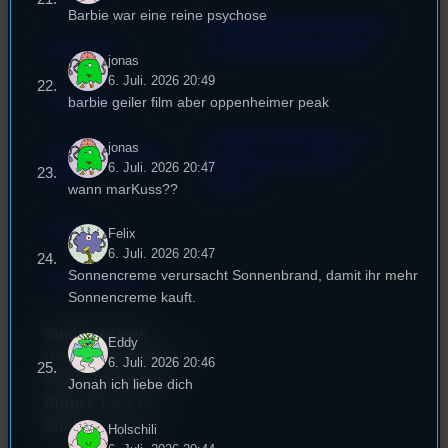
Barbie war eine reine psychose
Unterstützt vom Lehrstuhl
Impressum
für Medienwissenschaft
jonas
6. Juli. 2026 20:49
Datenschutz
barbie geiler film aber oppenheimer peak
Powered by Airtime.pro –
jonas
Cookie-Richtlinie
Start your own radio
6. Juli. 2026 20:47
(EU)
station!
wann marKuss??
Empfang
Felix
6. Juli. 2026 20:47
Sonnencreme verursacht Sonnenbrand, damit ihr mehr
EPK & Presse
Sonnencreme kauft.
Studentenfunk
Eddy
Universitätsstraße 31
6. Juli. 2026 20:46
93053 Regensburg
Jonah ich liebe dich
Büro:
PT 4.0.73
Studio:
SH 1.39
Holschili