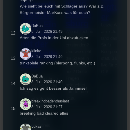
ive in
Stummfil
ngturni
Wie sieht bei euch mit Schlager aus? Wär z.B.
Regen
mwoche
Bürgermeister MarKuss was für euch?
er
sburg
2026: Ein
Letzte Woche
DaBua
Wie ist Techno
am 7.Juli 2026
8. Juli. 2026 21:49
Interview
Arten die Profs in der Uni abzufucken
überhaupt
fand das erste
mit der
entstanden?
Stufu
klinke
Und wie sieht
Beerpongturnie
Festivalle
8. Juli. 2026 21:49
die Szene in
statt. Bilal war
iterin
trinkspiele ranking (bierpong, flunky, etc.)
Regensburg
live für euch vo
aus? Diese
Ort!
Die
DaBua
Fragen
Stummfilmwoche in
8. Juli. 2026 21:40
beleuchtet
Regensburg ist das
Ich sag es geht besser als Jahninsel
Tom für den
älteste
Stufu.
Stummfilmfestivals
breakindbadenthusiast
Deutschland und
8. Juli. 2026 21:27
wurde auch mit
breaking bad cleared alles
dem deutschen
Stummfilmpreis
Lukas