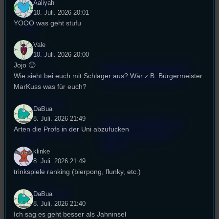
Kontakt
Aaliyah
10. Juli. 2026 20:01
YOOO was geht stufu
FAQ
Vale
Satzung
10. Juli. 2026 20:00
Jojo 🙂
Unterstützt vom Lehrstuhl
Wie sieht bei euch mit Schlager aus? Wär z.B. Bürgermeister
Impressum
für Medienwissenschaft
MarKuss was für euch?
Datenschutz
DaBua
8. Juli. 2026 21:49
Powered by Airtime.pro –
Arten die Profs in der Uni abzufucken
Cookie-Richtlinie
Start your own radio
(EU)
station!
klinke
8. Juli. 2026 21:49
Empfang
trinkspiele ranking (bierpong, flunky, etc.)
EPK & Presse
DaBua
8. Juli. 2026 21:40
Ich sag es geht besser als Jahninsel
Studentenfunk