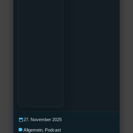
calendar_today
27. November 2025
label
Allgemein
, 
Podcast