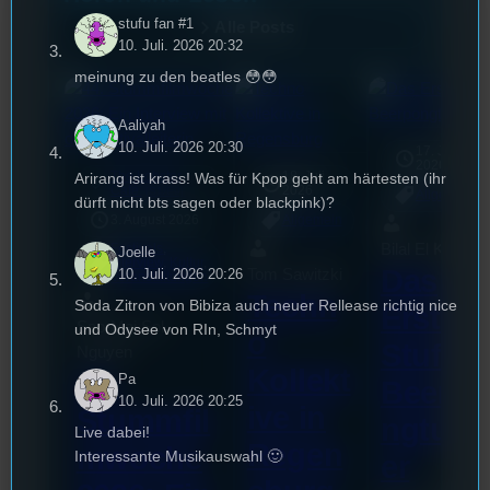
stufu fan #1
Alle Posts
10. Juli. 2026 20:32
meinung zu den beatles 😳😳
Aaliyah
10. Juli. 2026 20:30
17. Juli
2026
The Lobster
18. Juli
Arirang ist krass! Was für Kpop geht am härtesten (ihr
mic
Café
2026
[S1/E9]
Allgemein
dürft nicht bts sagen oder blackpink)?
3. August 2026
Allgemein
Bilal El Kasmi
Festivals
, 
Joelle
Interview
, 
Kultur
, 
Das
Tom Sawitzki
10. Juli. 2026 20:26
Veranstaltungen
Techn
Soda Zitron von Bibiza auch neuer Rellease richtig nice
Erste
Sao-Mai Sol
und Odysee von RIn, Schmyt
o
Stufu
Nguyen
Kollekt
44.
Pa
Beerpo
10. Juli. 2026 20:25
ive in
Stummfil
ngturni
Live dabei!
Regen
mwoche
Interessante Musikauswahl 🙂
er