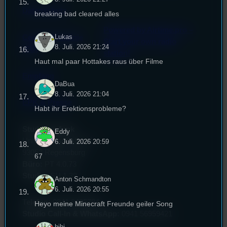
Datenschutz
breaking bad cleared alles
Powered by Airtime.pro –
Lukas
Cookie-Richtlinie
Start your own radio
8. Juli. 2026 21:24
(EU)
station!
Haut mal paar Hottakes raus über Filme
Empfang
DaBua
8. Juli. 2026 21:04
EPK & Presse
Habt ihr Erektionsprobleme?
Studentenfunk
Eddy
Universitätsstraße 31
6. Juli. 2026 20:59
93053 Regensburg
67
Büro:
PT 4.0.73
Studio:
SH 1.39
Anton Schmandton
6. Juli. 2026 20:55
Telefon:
0941 9435784
Heyo meine Minecraft Freunde geiler Song
Studio Call-In & WhatsApp:
0941 56959421
hihi