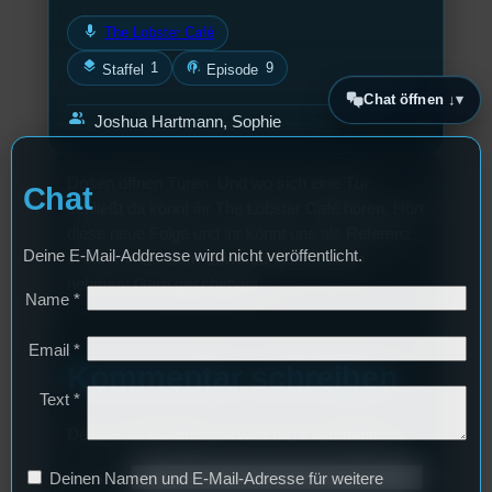
mic
The Lobster Café
layers
podcasts
1
9
Staffel
Episode
Chat öffnen ↓
group
Joshua Hartmann, Sophie
Dosen öffnen Türen. Und wo sich eine Tür
Chat
schließt da könnt ihr The Lobster Café hören. Hört
diese neue Folge und ihr könnt uns als Referenz
Deine E-Mail-Addresse wird nicht veröffentlicht.
in eurem nächsten Bewerbungsschreiben
nehmen! Gern geschehen!
Name
*
Email
*
Kommentar schreiben
Text
*
Deine E-Mail-Addresse wird nicht veröffentlicht.
Deinen Namen und E-Mail-Adresse für weitere
Name
*