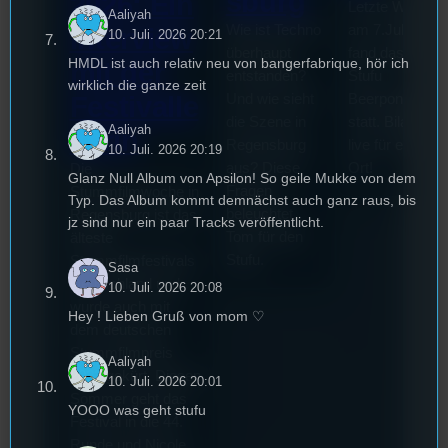
sburg
2026: Ein
Letzte Woche
Aaliyah
Wie ist Techno
am 7.Juli 2026
Interview
10. Juli. 2026 20:21
überhaupt
fand das erste
HMDL ist auch relativ neu von bangerfabrique, hör ich
mit der
entstanden?
Stufu
wirklich die ganze zeit
Und wie sieht
Beerpongturnie
Festivalle
die Szene in
statt. Bilal war
Aaliyah
iterin
Regensburg
live für euch vo
10. Juli. 2026 20:19
aus? Diese
Ort!
Die
Glanz Null Album von Apsilon! So geile Mukke von dem
Fragen
Stummfilmwoche in
Typ. Das Album kommt demnächst auch ganz raus, bis
beleuchtet
Regensburg ist das
jz sind nur ein paar Tracks veröffentlicht.
Tom für den
älteste
Stufu.
Stummfilmfestivals
Sasa
Deutschland und
10. Juli. 2026 20:08
wurde auch mit
Hey ! Lieben Gruß von mom ♡
dem deutschen
Stummfilmpreis
Aaliyah
2022 gekürt. Diesen
10. Juli. 2026 20:01
Sommer geht das
YOOO was geht stufu
Festival in die 44.
Runde und Nicole,