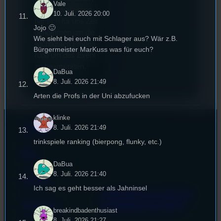
Vale
die Festivalleitung,
10. Juli. 2026 20:00
hat sich für uns Zeit
Jojo 🙂
genommen um die
Wie sieht bei euch mit Schlager aus? Wär z.B.
wichtigsten Fragen
Bürgermeister MarKuss was für euch?
rund um das Event
zu beantworten.
DaBua
8. Juli. 2026 21:49
Arten die Profs in der Uni abzufucken
klinke
Kontakt
8. Juli. 2026 21:49
trinkspiele ranking (bierpong, flunky, etc.)
FAQ
DaBua
8. Juli. 2026 21:40
Satzung
Ich sag es geht besser als Jahninsel
Unterstützt vom Lehrstuhl
Impressum
für Medienwissenschaft
breakindbadenthusiast
8. Juli. 2026 21:27