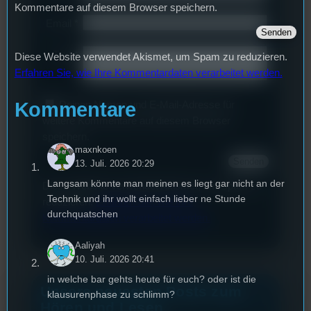
Kommentare auf diesem Browser speichern.
Email
*
Text
*
Diese Website verwendet Akismet, um Spam zu reduzieren.
Erfahren Sie, wie Ihre Kommentardaten verarbeitet werden.
Kommentare
Deinen Namen und E-Mail-Adresse für
weitere Kommentare auf diesem Browser
speichern.
maxnkoen
13. Juli. 2026 20:29
Langsam könnte man meinen es liegt gar nicht an der
Diese Website verwendet Akismet, um Spam zu
Technik und ihr wollt einfach lieber ne Stunde
reduzieren.
Erfahren Sie, wie Ihre
durchquatschen
Kommentardaten verarbeitet werden.
Aaliyah
10. Juli. 2026 20:41
in welche bar gehts heute für euch? oder ist die
Unsere neuesten Posts zum
klausurenphase zu schlimm?
Hören und Lesen