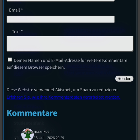
FAQ
Email
*
Satzung
Unterstützt vom Lehrstuhl für
Text
*
Impressum
Medienwissenschaft
Datenschutz
Deinen Namen und E-Mail-Adresse für weitere Kommentare
Powered by Airtime.pro –
Cookie-Richtlinie
auf diesem Browser speichern.
Start your own radio station!
(EU)
Diese Website verwendet Akismet, um Spam zu reduzieren.
Empfang
Erfahren Sie, wie Ihre Kommentardaten verarbeitet werden.
EPK & Presse
Kommentare
Studentenfunk
Universitätsstraße 31
maxnkoen
93053 Regensburg
13. Juli. 2026 20:29