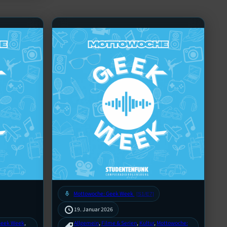
mic
Mottowoche: Geek Week
[S1/E7]
19. Januar 2026
Geek Week
, 
Allgemein
, 
Filme & Serien
, 
Kultur
, 
Mottowoche: