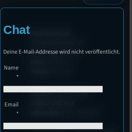
Chat
Studentenfunk
Universitätsstraße 31
Deine E-Mail-Addresse wird nicht veröffentlicht.
93053 Regensburg
PT 4.0.73
Büro:
Name
SH 1.39
Studio:
*
0941 9435784
Telefon:
Studio Call-In &
Email
0941 56959421
WhatsApp:
*