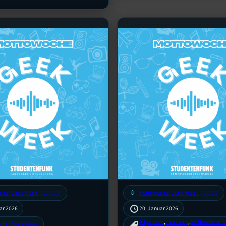
che: Geek Week
mic
Mottowoche: Geek Week
[S1/E10]
[S1/E8]
ar 2026
20. Januar 2026
Allgemein
, 
Festivals
, 
Mottowoche: 
che: Geek Week