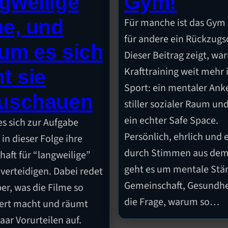
gweilige
Gym!
me, und
Für manche ist das Gym P
für andere ein Rückzugs
um es sich
Dieser Beitrag zeigt, w
Krafttraining weit mehr i
t sie
Sport: ein mentaler Anke
uschauen
stiller sozialer Raum und
ein echter Safe Space.
es sich zur Aufgabe
Persönlich, ehrlich und 
in dieser Folge ihre
durch Stimmen aus de
haft für “langweilige”
geht es um mentale Stär
 verteidigen. Dabei redet
Gemeinschaft, Gesundhe
er, was die Filme so
die Frage, warum so…
ert macht und räumt
aar Vorurteilen auf.