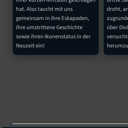
ihrer kurzen Amtszeit geschlagen
dritte J
hat. Also taucht mit uns
droht, a
gemeinsam in ihre Eskapaden,
zugrunde
ihre umstrittene Geschichte
über Diok
sowie ihren Ikonenstatus in der
versucht
Neuzeit ein!
herumzu