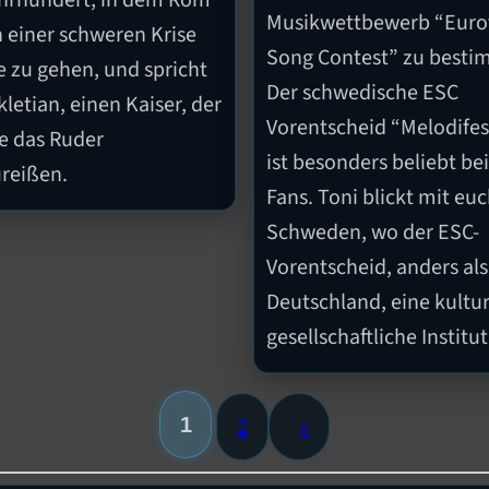
ahrhundert, in dem Rom
Musikwettbewerb “Euro
n einer schweren Krise
Song Contest” zu besti
 zu gehen, und spricht
Der schwedische ESC
letian, einen Kaiser, der
Vorentscheid “Melodifes
e das Ruder
ist besonders beliebt be
reißen.
Fans. Toni blickt mit eu
Schweden, wo der ESC-
Vorentscheid, anders als
Deutschland, eine kultur
gesellschaftliche Institut
»
2
1