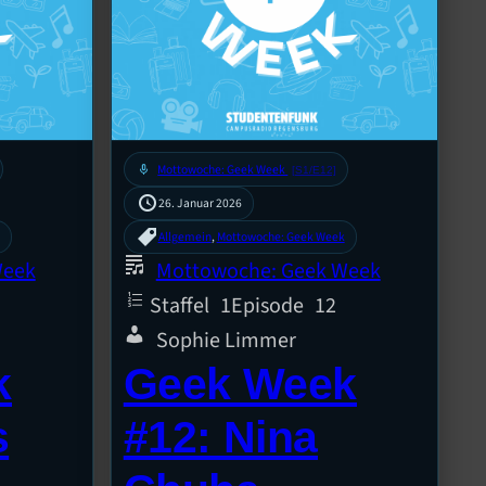
mic
Mottowoche: Geek Week
[S1/E12]
26. Januar 2026
Allgemein
, 
Mottowoche: Geek Week
Week
Mottowoche: Geek Week
Staffel
1
Episode
12
Sophie Limmer
k
Geek Week
s
#12: Nina