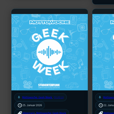
mic
Mottowoche: Geek Week
mic
Mottowo
[S1/E11]
25. Januar 2026
22. Janu
Allgemein
, 
Mottowoche: Geek Week
Mottowo