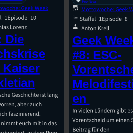
Pop-News
owoche: Geek Week
Mottowoche: Geek 
l
1
Episode
10
Staffel
1
Episode
8
hias Lorenz
Anton Krell
: Die
Geek Wee
chskrise
#8: ESC-
 Kaiser
Vorentsch
kletian
Melodifest
sche Geschichte ist lang
en
orren, aber auch
In vielen Ländern gibt e
ich faszinierend.
Vorentscheid um einen 
 nimmt euch mit in das
Beitrag für den