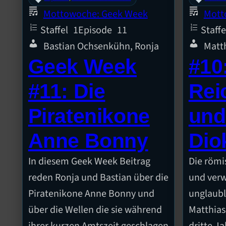
Mottowoche: Geek Week
Mott
Staffel
1
Episode
11
Staffe
Bastian Ochsenkühn, Ronja
Matt
Geek Week
#10
#11: Die
Rei
Piratenikone
und
Anne Bonny
Dio
In diesem Geek Week Beitrag
Die römi
reden Ronja und Bastian über die
und verw
Piratenikone Anne Bonny und
unglaubl
über die Wellen die sie während
Matthias