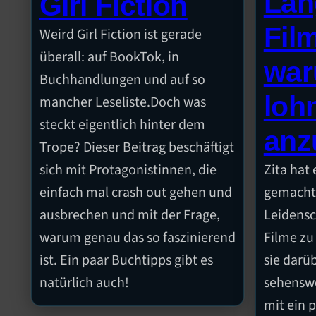
Lan
Girl Fiction
Fil
Weird Girl Fiction ist gerade
überall: auf BookTok, in
war
Buchhandlungen und auf so
lohn
mancher Leseliste.Doch was
steckt eigentlich hinter dem
anz
Trope? Dieser Beitrag beschäftigt
sich mit Protagonistinnen, die
Zita hat 
einfach mal crash out gehen und
gemacht 
ausbrechen und mit der Frage,
Leidensc
warum genau das so faszinierend
Filme zu
ist. Ein paar Buchtipps gibt es
sie darüb
natürlich auch!
sehensw
mit ein p