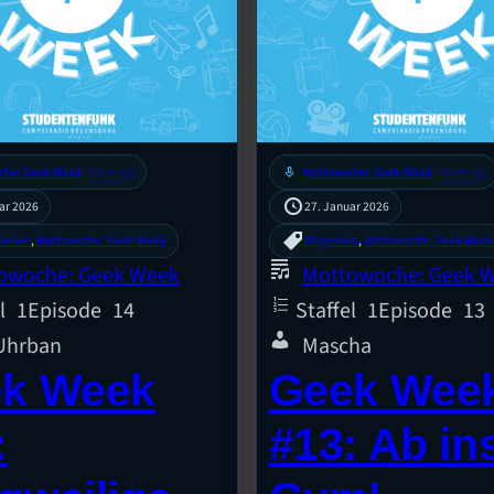
che: Geek Week
mic
Mottowoche: Geek Week
[S1/E14]
[S1/E13]
ar 2026
27. Januar 2026
Serien
, 
Mottowoche: Geek Week
Allgemein
, 
Mottowoche: Geek Week
owoche: Geek Week
Mottowoche: Geek 
l
1
Episode
14
Staffel
1
Episode
13
 Uhrban
Mascha
k Week
Geek Wee
:
#13: Ab in