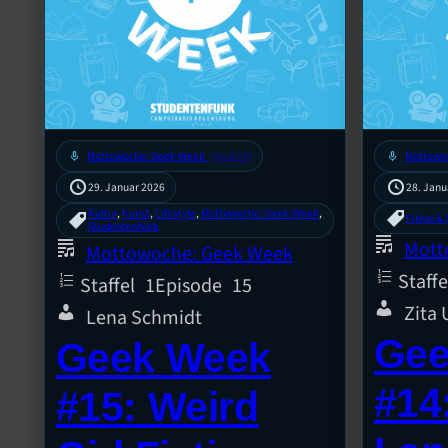
mic
Mottowoche: Geek Week
mic
Mottowo
[S1/E15]
29. Januar 2026
28. Janu
Kultur
, 
Kunst
, 
Lifestyle
, 
Mottowoche: Geek Week
, 
Filme & 
Studentenfunk
Mott
Mottowoche: Geek Week
Staffe
Staffel
1
Episode
15
Zita
Lena Schmidt
Gee
Geek Week
#14
#15: Weird