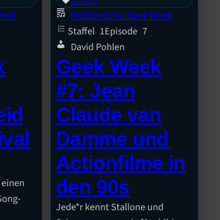
Geek Week
Week
Mottowoche: Geek Week
Staffel
1
Episode
7
David Pohlen
k
Geek Week
#7: Jean
eid
Claude van
ival
Damme und
Actionfilme in
den 90s
s einen
Song-
Jede*r kennt Stallone und