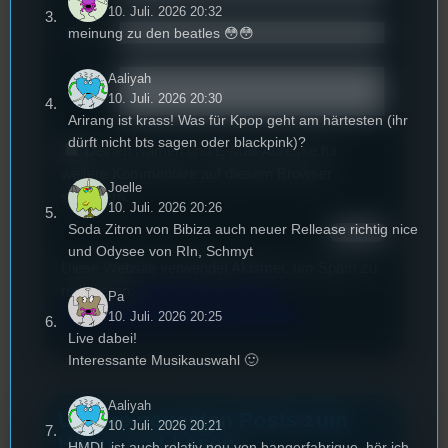
10. Juli. 2026 20:32
meinung zu den beatles 😳😳
Email
*
Text
*
Aaliyah
10. Juli. 2026 20:30
Arirang ist krass! Was für Kpop geht am härtesten (ihr
dürft nicht bts sagen oder blackpink)?
Deinen Namen und E-Mail-Adresse für
weitere Kommentare auf diesem Browser
Joelle
speichern.
10. Juli. 2026 20:26
Soda Zitron von Bibiza auch neuer Rellease richtig nice
und Odysee von RIn, Schmyt
Diese Website verwendet Akismet, um Spam zu
reduzieren.
Erfahren Sie, wie Ihre
Pa
Kommentardaten verarbeitet werden.
10. Juli. 2026 20:25
Live dabei!
Interessante Musikauswahl 🙂
Aaliyah
Unsere neuesten Posts zum
10. Juli. 2026 20:21
Hören und Lesen
HMDL ist auch relativ neu von bangerfabrique, hör ich