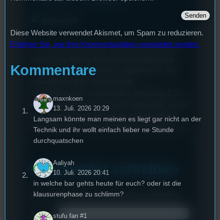
group
Anton Krell
Diese Website verwendet Akismet, um Spam zu reduzieren.
Erfahren Sie, wie Ihre Kommentardaten verarbeitet werden.
In vielen Ländern gibt es einen Vorentscheid um
einen Song-Beitrag für den Musikwettbewerb
Kommentare
“Eurovision Song Contest” zu bestimmen. Der
schwedische ESC Vorentscheid
“Melodifestivalen” ist besonders beliebt bei ESC
maxnkoen
Fans. Toni blickt mit euch nach Schweden, wo der
13. Juli. 2026 20:29
ESC-Vorentscheid, anders als in Deutschland,
Langsam könnte man meinen es liegt gar nicht an der
eine kulturelle und gesellschaftliche Institution ist.
Technik und ihr wollt einfach lieber ne Stunde
durchquatschen
Aaliyah
Kommentar schreiben
10. Juli. 2026 20:41
in welche bar gehts heute für euch? oder ist die
klausurenphase zu schlimm?
Deine E-Mail-Addresse wird nicht veröffentlicht.
Name
*
stufu fan #1