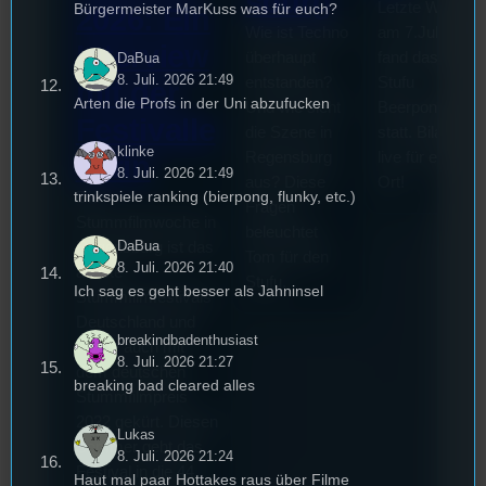
sburg
Letzte Woche
Bürgermeister MarKuss was für euch?
2026: Ein
Wie ist Techno
am 7.Juli 2026
Interview
überhaupt
fand das erste
DaBua
8. Juli. 2026 21:49
entstanden?
Stufu
mit der
Arten die Profs in der Uni abzufucken
Und wie sieht
Beerpongturnie
Festivalle
die Szene in
statt. Bilal war
klinke
Regensburg
live für euch vo
iterin
8. Juli. 2026 21:49
aus? Diese
Ort!
trinkspiele ranking (bierpong, flunky, etc.)
Die
Fragen
Stummfilmwoche in
beleuchtet
DaBua
Regensburg ist das
Tom für den
8. Juli. 2026 21:40
älteste
Stufu.
Ich sag es geht besser als Jahninsel
Stummfilmfestivals
Deutschland und
breakindbadenthusiast
wurde auch mit
8. Juli. 2026 21:27
dem deutschen
breaking bad cleared alles
Stummfilmpreis
2022 gekürt. Diesen
Lukas
Sommer geht das
8. Juli. 2026 21:24
Festival in die 44.
Haut mal paar Hottakes raus über Filme