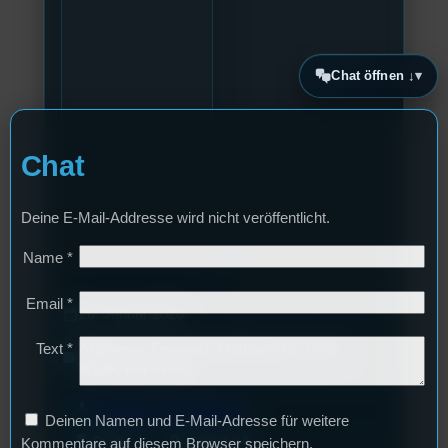
Chat öffnen ↓
Chat
Deine E-Mail-Addresse wird nicht veröffentlicht.
Name
*
Email
*
calendar_today
20. Januar 2026
Allgemein
, 
Festivals
, 
Mottowoche: Geek
Text
*
label
Week
, 
Pop-News
mic
Mottowoche: Geek Week
Deinen Namen und E-Mail-Adresse für weitere
layers
podcasts
1
8
Staffel
Episode
Kommentare auf diesem Browser speichern.