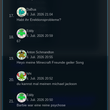
Runde und Nicole,
die Festivalleitung,
DaBua
hat sich für uns Zeit
8. Juli. 2026 21:04
genommen um die
Habt ihr Erektionsprobleme?
wichtigsten Fragen
rund um das Event
Eddy
6. Juli. 2026 20:59
zu beantworten.
67
Anton Schmandton
6. Juli. 2026 20:55
Heyo meine Minecraft Freunde geiler Song
Kontakt
hihi
FAQ
6. Juli. 2026 20:52
du kannst mal meinen michael jackson
Satzung
Eddy
Unterstützt vom Lehrstuhl
6. Juli. 2026 20:50
Impressum
für Medienwissenschaft
Barbie war eine reine psychose