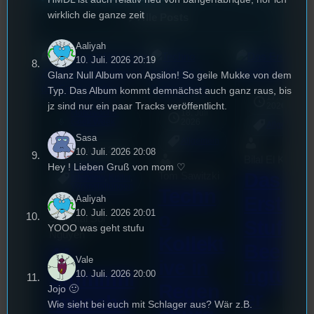
wirklich die ganze zeit
Alle Posts
Aaliyah
10. Juli. 2026 20:19
Glanz Null Album von Apsilon! So geile Mukke von dem
Typ. Das Album kommt demnächst auch ganz raus, bis
17. Juli
jz sind nur ein paar Tracks veröffentlicht.
2026
Mottowoche:
18. Juli
mic
Geek Week
2026
Allgemein
[S1/E8]
Sasa
Allgemein
3. August 2026
10. Juli. 2026 20:08
Bilal El Kasmi
Hey ! Lieben Gruß von mom ♡
Festivals
, 
Das
Tom Sawitzki
Interview
, 
Kultur
, 
Veranstaltungen
Techn
Erste
Aaliyah
10. Juli. 2026 20:01
o
Sao-Mai Sol
Stufu
YOOO was geht stufu
Nguyen
Kollekt
Beerpo
44.
Vale
ive in
ngturni
Stummfil
10. Juli. 2026 20:00
Regen
Jojo 🙂
er
mwoche
Wie sieht bei euch mit Schlager aus? Wär z.B.