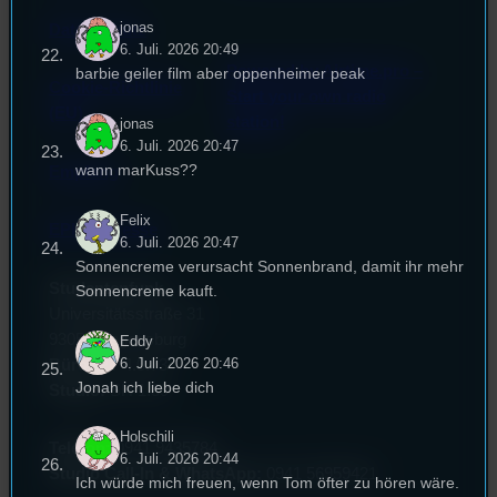
jonas
Datenschutz
6. Juli. 2026 20:49
Powered by Airtime.pro –
barbie geiler film aber oppenheimer peak
Cookie-Richtlinie
Start your own radio
(EU)
station!
jonas
6. Juli. 2026 20:47
wann marKuss??
Empfang
Felix
EPK & Presse
6. Juli. 2026 20:47
Sonnencreme verursacht Sonnenbrand, damit ihr mehr
Studentenfunk
Sonnencreme kauft.
Universitätsstraße 31
93053 Regensburg
Eddy
6. Juli. 2026 20:46
Büro:
PT 4.0.73
Jonah ich liebe dich
Studio:
SH 1.39
Holschili
Telefon:
0941 9435784
6. Juli. 2026 20:44
Studio Call-In & WhatsApp:
0941 56959421
Ich würde mich freuen, wenn Tom öfter zu hören wäre.