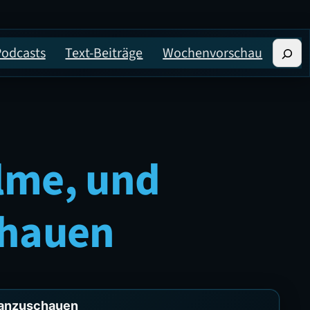
Suche
Podcasts
Text-Beiträge
Wochenvorschau
lme, und
chauen
e anzuschauen