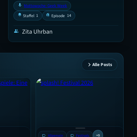
mic
Mottowoche: Geek Week
layers
podcasts
1
14
Staffel
Episode
Zita Uhrban
group
Alle Posts
label
A
label
Allgemein
label
Festivals
+5