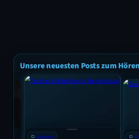
Unsere neuesten Posts zum Höre
label
Allgemein
label
Allgem