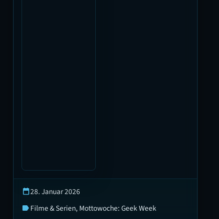
28. Januar 2026
calendar_today
Filme & Serien
, 
Mottowoche: Geek Week
label