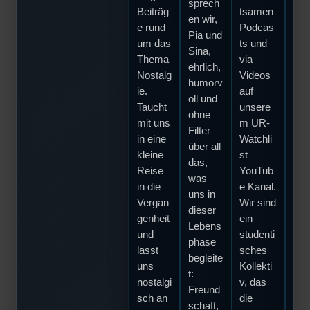
sprech
Beiträg
tsamen
euc
en wir,
e rund
Podcas
vors
Pia und
um das
ts und
en
Sina,
Thema
via
kön
ehrlich,
Nostalg
Videos
Da
humorv
ie.
auf
seid
oll und
Taucht
unsere
an 
ohne
mit uns
m UR-
rich
Filter
in eine
Watchli
n
über all
kleine
st
Adr
das,
Reise
YouTub
e!
was
in die
e Kanal.
Den
uns in
Vergan
Wir sind
die
dieser
genheit
ein
Po
Lebens
und
studenti
t fü
phase
lasst
sches
euc
begleite
uns
Kollekti
Sop
t:
nostalgi
v, das
und
Freund
sch an
die
Jos
schaft,