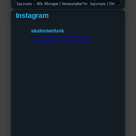
Jazznuts – 90s Mixtape | Veranstalter*in: Jazznuts | Ort:
Uni Regensburg – Audimax | Beginn: 20:00 Uhr Hast du
Instagram
Lust auf eine Zeitreise in die 90er? Dann ist das aktuelle
Programm der Jazznuts “90s Mixtape” genau das richtige
für dich! Am Donnerstag, den 16. und Samstag, den 18.…
studentenfunk
Von Studierenden für Studierende –
Radiojournalismus für den Campus