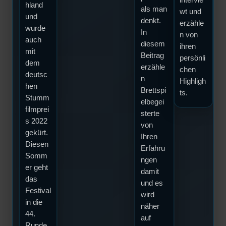
intervie
hland
als man
wt und
und
denkt.
erzähle
wurde
In
n von
auch
diesem
ihren
mit
Beitrag
persönli
dem
erzähle
chen
deutsc
n
Highligh
hen
Brettspi
ts.
Stumm
elbegei
filmprei
sterte
s 2022
von
gekürt.
Ihren
Diesen
Erfahru
Somm
ngen
er geht
damit
das
und es
Festival
wird
in die
näher
44.
auf
Runde