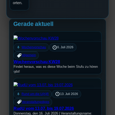
orten.
Gerade aktuell
mic
Wochenvorschau
6. Juli 2026
Allgemein
Wochenvorschau KW28
Findet heraus, was es diese Woche beim Stufu zu hören
gibt!
mic
Rund um die U(h)R
13. Juli 2026
Veranstaltungstipps
RudU vom 13.07. bis 19.07.2026
Donnerstag, den 16. Juli 2026 | Veranstaltungsname: