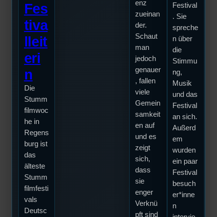
enz
Fes
Festival
zueinan
. Sie
tiva
der.
spreche
Schaut
lleit
n über
man
die
eri
jedoch
Stimmu
genauer
n
ng,
, fallen
Musik
Die
viele
und das
Stumm
Gemein
Festival
filmwoc
samkeit
an sich.
he in
en auf
Außerd
Regens
und es
em
burg ist
zeigt
wurden
das
sich,
ein paar
älteste
dass
Festival
Stumm
sie
besuch
filmfesti
enger
er*inne
vals
Verknü
n
Deutsc
pft sind