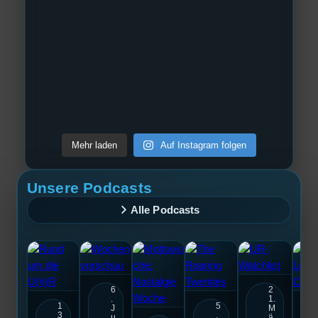
Mehr laden
Auf Instagram folgen
Unsere Podcasts
Alle Podcasts
6
2
.
1.
1
5
J
M
3
.
u
ä