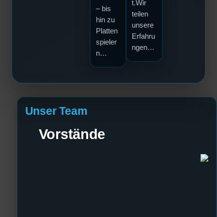
t.Wir
– bis
teilen
hin zu
unsere
Platten
Erfahru
spieler
ngen…
n…
Unser Team
Vorstände