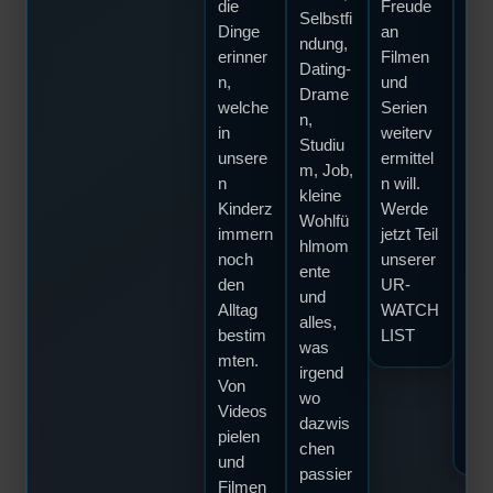
die
Freude
dur
Selbstfi
Dinge
an
die
ndung,
erinner
Filmen
tief
Dating-
n,
und
Abg
Drame
welche
Serien
de 
n,
in
weiterv
auc
Studiu
unsere
ermittel
Gip
m, Job,
n
n will.
des
kleine
Kinderz
Werde
me
Wohlfü
immern
jetzt Teil
hli
hlmom
noch
unserer
Ver
ente
den
UR-
ds!
und
Alltag
WATCH
Na
alles,
bestim
LIST
de
was
mten.
Mot
irgend
Von
“Re
wo
Videos
kön
dazwis
pielen
wir
chen
und
passier
Filmen