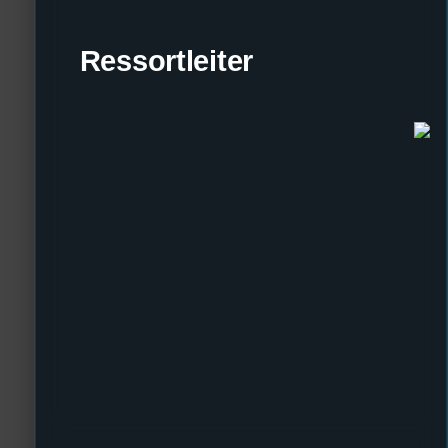
Ressortleiter
Seit 2024 bin ich beim Stufu dabei und seit diesem Semester jetzt als Sc