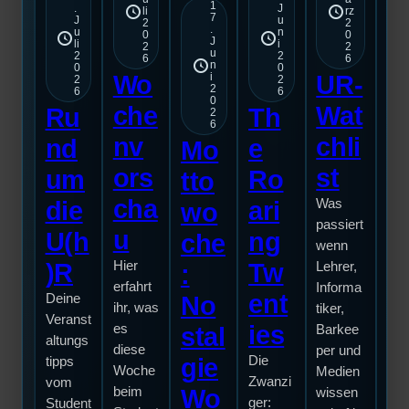
1
.
J
li
rz
7
J
u
2
2
.
u
n
0
0
J
li
i
2
2
u
2
2
6
6
n
0
0
Wo
UR-
i
2
2
2
6
6
0
che
Wat
Ru
Th
2
6
nv
chli
nd
e
Mo
T
ors
st
um
Ro
tto
e
cha
die
ari
Was
wo
L
passiert
u
U(h
ng
che
wenn
b
)R
Hier
Tw
Lehrer,
:
e
erfahrt
Informa
ent
Deine
No
ihr, was
tiker,
C
Veranst
ies
es
stal
Barkee
altungs
é
diese
per und
gie
Die
tipps
Woche
Medien
Her
Zwanzi
vom
beim
Wo
wissen
h
ger:
Student