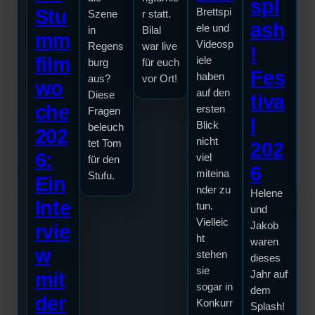
Ve
spl
Stu
Brettspi
Szene
r statt.
u
ash
ele und
in
Bilal
P
mm
Videosp
Regens
war live
!
ch
film
iele
burg
für euch
So
Fes
haben
aus?
vor Ort!
d
wo
auf den
Diese
tiva
Ti
che
ersten
Fragen
m
l
Blick
beleuch
R
202
nicht
tet Tom
202
bu
6:
viel
für den
Ti
6
miteina
Stufu.
in
Ein
nder zu
Helene
Inte
tun.
und
Vielleic
Jakob
rvie
ht
waren
w
stehen
dieses
sie
mit
Jahr auf
sogar in
dem
der
Konkurr
Splash!