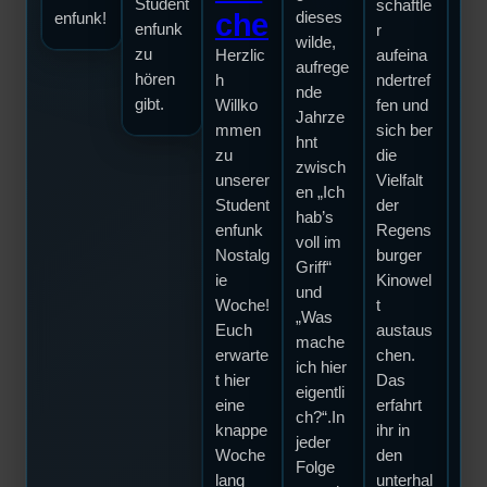
Student
schaftle
wil
che
dieses
enfunk!
enfunk
r
men
wilde,
zu
Herzlic
aufeina
Lob
aufrege
hören
h
ndertref
Caf
nde
gibt.
Willko
fen und
Wa
Jahrze
mmen
sich ber
dar
hnt
zu
die
die
zwisch
unserer
Vielfalt
l se
en „Ich
Student
der
Ein
hab’s
enfunk
Regens
Tas
voll im
Nostalg
burger
hoc
Griff“
ie
Kinowel
alifi
und
Woche!
t
es
„Was
Euch
austaus
Ge
mache
erwarte
chen.
waf
ich hier
t hier
Das
übe
eigentli
eine
erfahrt
alle
ch?“.In
knappe
ihr in
Th
jeder
Woche
den
n d
Folge
lang
unterhal
ihr