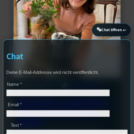
Chat öffnen ↓
Chat
Deine E-Mail-Addresse wird nicht veröffentlicht.
Name
*
28. Februar 2023
Haustiere
, 
Interview
Lena Hensel
Kaninchen: Lange Ohren,
Email
*
große Verantwortung
(Video)
Text
*
Kaninchen sind pflegeleichte Anfängertiere?