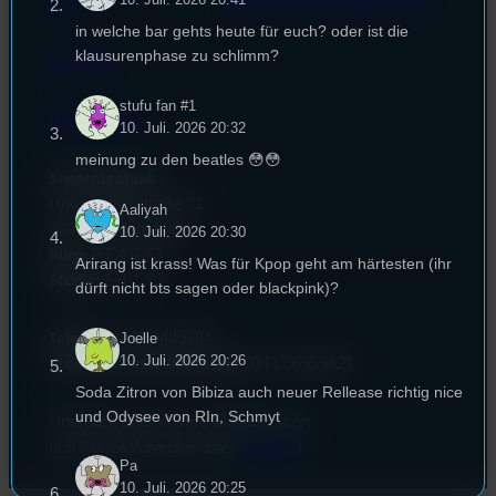
Start your own radio station!
(EU)
in welche bar gehts heute für euch? oder ist die
klausurenphase zu schlimm?
Empfang
stufu fan #1
EPK & Presse
10. Juli. 2026 20:32
meinung zu den beatles 😳😳
Studentenfunk
Universitätsstraße 31
Aaliyah
93053 Regensburg
10. Juli. 2026 20:30
Büro:
PT 4.0.73
Arirang ist krass! Was für Kpop geht am härtesten (ihr
Studio:
SH 1.39
dürft nicht bts sagen oder blackpink)?
Telefon:
0941 9435784
Joelle
10. Juli. 2026 20:26
Studio Call-In & WhatsApp:
0941 56959421
Soda Zitron von Bibiza auch neuer Rellease richtig nice
und Odysee von RIn, Schmyt
Überblick über unsere Mailadressen
Kontakt
und Kontaktformular unter
!
Pa
10. Juli. 2026 20:25