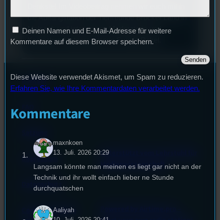
Denkste! Im Videobeitrag nehmen wir euch mit in
die Auffangstation der Tierfreunde Brucker Land in
Maisach und interviewen Moderatorin und
Deinen Namen und E-Mail-Adresse für weitere
Kaninchen-Instagrammerin Svenja Rakel.
Kommentare auf diesem Browser speichern.
Diese Website verwendet Akismet, um Spam zu reduzieren.
Kontakt
Erfahren Sie, wie Ihre Kommentardaten verarbeitet werden.
FAQ
Kommentare
Satzung
maxnkoen
Unterstützt vom Lehrstuhl für
13. Juli. 2026 20:29
Impressum
Medienwissenschaft
Langsam könnte man meinen es liegt gar nicht an der
Technik und ihr wollt einfach lieber ne Stunde
Datenschutz
durchquatschen
Powered by Airtime.pro –
Cookie-Richtlinie
Aaliyah
10. Juli. 2026 20:41