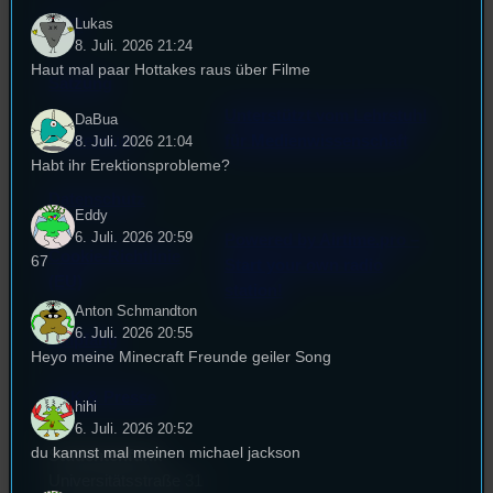
Lukas
FAQ
8. Juli. 2026 21:24
Haut mal paar Hottakes raus über Filme
Satzung
Unterstützt vom Lehrstuhl
DaBua
Impressum
für Medienwissenschaft
8. Juli. 2026 21:04
Habt ihr Erektionsprobleme?
Datenschutz
Eddy
6. Juli. 2026 20:59
Powered by Airtime.pro –
Cookie-Richtlinie
67
Start your own radio
(EU)
station!
Anton Schmandton
6. Juli. 2026 20:55
Empfang
Heyo meine Minecraft Freunde geiler Song
EPK & Presse
hihi
6. Juli. 2026 20:52
du kannst mal meinen michael jackson
Studentenfunk
Universitätsstraße 31