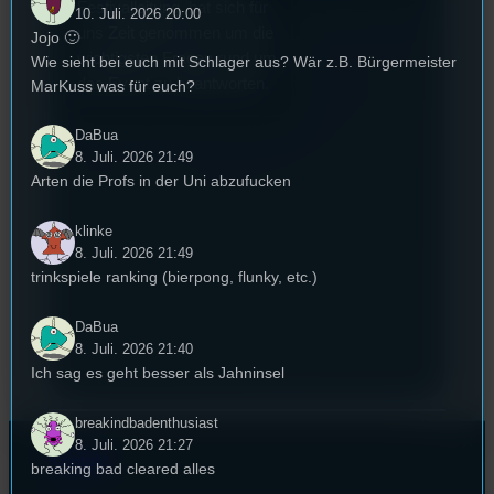
Festivalleitung, hat sich für
10. Juli. 2026 20:00
uns Zeit genommen um die
Jojo 🙂
wichtigsten Fragen rund um
Wie sieht bei euch mit Schlager aus? Wär z.B. Bürgermeister
das Event zu beantworten.
MarKuss was für euch?
DaBua
8. Juli. 2026 21:49
Arten die Profs in der Uni abzufucken
klinke
8. Juli. 2026 21:49
trinkspiele ranking (bierpong, flunky, etc.)
DaBua
8. Juli. 2026 21:40
Ich sag es geht besser als Jahninsel
breakindbadenthusiast
8. Juli. 2026 21:27
Kontakt
breaking bad cleared alles