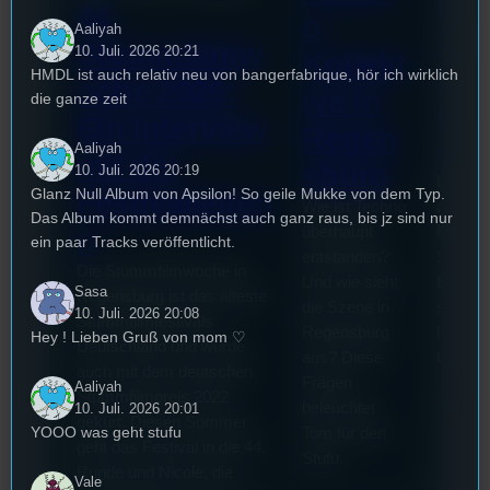
Ers
44.
o
Aaliyah
Stu
Stummfilmw
10. Juli. 2026 20:21
Kollekt
Bee
HMDL ist auch relativ neu von bangerfabrique, hör ich wirklich
oche 2026:
ive in
die ganze zeit
ngt
Ein Interview
Regen
er
Aaliyah
mit der
sburg
10. Juli. 2026 20:19
Letzte
Glanz Null Album von Apsilon! So geile Mukke von dem Typ.
Festivalleiteri
Wie ist Techno
am 7.Ju
Das Album kommt demnächst auch ganz raus, bis jz sind nur
überhaupt
fand da
n
ein paar Tracks veröffentlicht.
entstanden?
Stufu
Die Stummfilmwoche in
Und wie sieht
Beerpon
Sasa
Regensburg ist das älteste
die Szene in
statt. B
10. Juli. 2026 20:08
Stummfilmfestivals
Regensburg
live für
Hey ! Lieben Gruß von mom ♡
Deutschland und wurde
aus? Diese
Ort!
auch mit dem deutschen
Fragen
Aaliyah
Stummfilmpreis 2022
beleuchtet
10. Juli. 2026 20:01
gekürt. Diesen Sommer
YOOO was geht stufu
Tom für den
geht das Festival in die 44.
Stufu.
Runde und Nicole, die
Vale