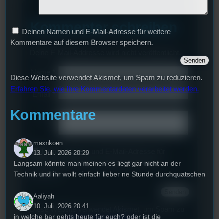
Kommentar schreiben
Deinen Namen und E-Mail-Adresse für weitere
Kommentare auf diesem Browser speichern.
Deine E-Mail-Addresse wird nicht veröffentlicht.
Name
*
Diese Website verwendet Akismet, um Spam zu reduzieren.
Erfahren Sie, wie Ihre Kommentardaten verarbeitet werden.
Email
*
Kommentare
Text
*
maxnkoen
Deinen Namen und E-Mail-Adresse für
13. Juli. 2026 20:29
weitere Kommentare auf diesem Browser
Langsam könnte man meinen es liegt gar nicht an der
Technik und ihr wollt einfach lieber ne Stunde durchquatschen
speichern.
Aaliyah
10. Juli. 2026 20:41
Diese Website verwendet Akismet, um Spam zu
in welche bar gehts heute für euch? oder ist die