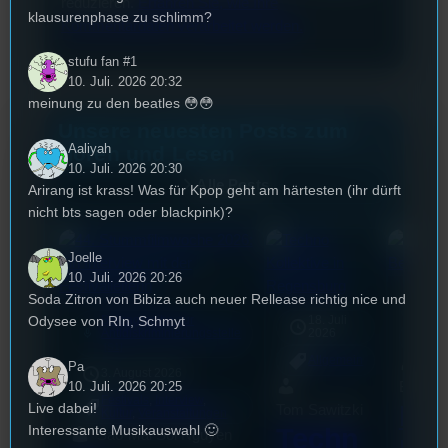
reduzieren.
Erfahren Sie, wie Ihre
klausurenphase zu schlimm?
Kommentardaten verarbeitet werden.
stufu fan #1
10. Juli. 2026 20:32
meinung zu den beatles 😳😳
Unsere neuesten Posts zum
Aaliyah
Hören und Lesen
10. Juli. 2026 20:30
Alle Posts
Arirang ist krass! Was für Kpop geht am härtesten (ihr dürft
nicht bts sagen oder blackpink)?
Joelle
10. Juli. 2026 20:26
Soda Zitron von Bibiza auch neuer Rellease richtig nice und
17.
20
Odysee von RIn, Schmyt
Beitragsreihe zur
18. Juli
mic
Antidiskriminierungsstelle
2026
Al
[S1]
Allgemein
Pa
3. August 2026
10. Juli. 2026 20:25
Bilal E
Festivals
, 
Interview
, 
Live dabei!
Da
Tom Sawitzki
Kultur
, 
Veranstaltungen
Interessante Musikauswahl 🙂
Techn
Sao-Mai Sol Nguyen