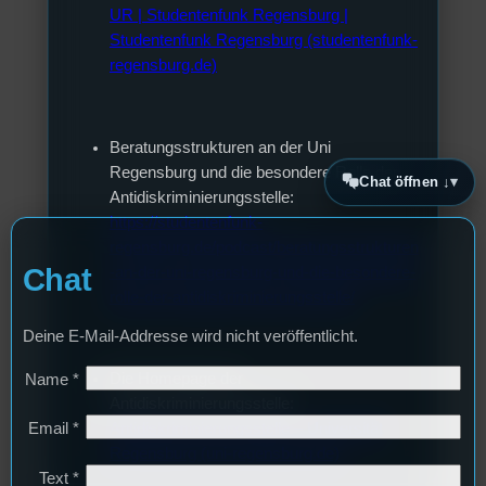
UR | Studentenfunk Regensburg |
Studentenfunk Regensburg (studentenfunk-
regensburg.de)
Beratungsstrukturen an der Uni
Regensburg und die besondere Rolle der
Chat öffnen ↓
Antidiskriminierungsstelle:
https://studentenfunk-
regensburg.de/podcast/beratungsstrukturen
Chat
-an-der-uni-regensburg-und-die-besondere-
rolle-der-antidiskriminierungsstelle/
Deine E-Mail-Addresse wird nicht veröffentlicht.
Die Homepage der
Name
*
Antidiskriminierungsstelle:
Antidiskriminierungsstelle – Universität
Email
*
Regensburg (uni-regensburg.de)
Text
*