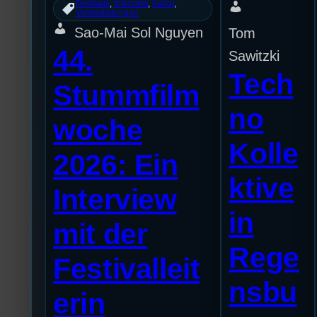
Festivals
, 
Interview
, 
Kultur
, 
Veranstaltungen
Sao-Mai Sol Nguyen
Tom
44.
Sawitzki
Tech
Stummfilm
no
woche
Kolle
2026: Ein
ktive
Interview
in
mit der
Rege
Festivalleit
nsbu
erin