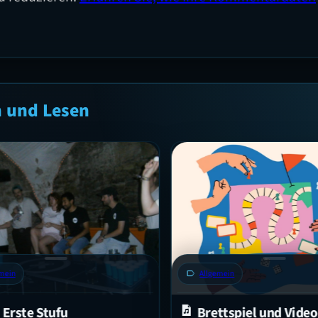
n und Lesen
ein
label
Allgemein
Erste Stufu
Brettspiel und Videos