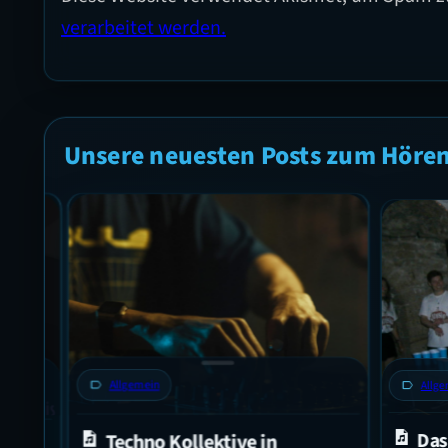
verarbeitet werden.
Unsere neuesten Posts zum Höre
label
Allgemein
label
Allgem
3
Das 
Techno Kollektive in
6: