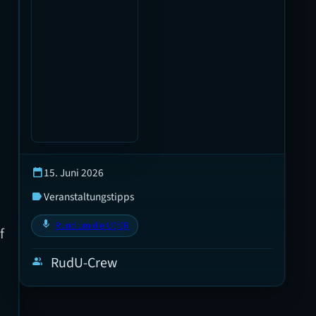
15. Juni 2026
calendar_today
Veranstaltungstipps
label
mic
Rund um die U(h)R
f
RudU-Crew
group