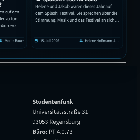
Reg
Helene und Jakob waren dieses Jahr auf
n auf den
Pfleg
dem Splash! Festival. Sie sprechen über die
r zu tun.
hilft
Stimmung, Musik und das Festival an sich.
nkurrenz
Außerdem wurden ein paar
enauer,
Festivalbesucher*innen interviewt und
 und es
erzählen von ihren persönlichen Highlights.
Moritz Bauer
15. Juli 2026
Helene Hoffmann, Jakob Klinkhardt
14. 
p
calendar_today
group
calendar_today
t sind als
ählen
Erfahrungen
se…
Studentenfunk
Universitätsstraße 31
93053 Regensburg
Büro:
PT 4.0.73