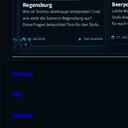
Beerpo
Regensburg
Letzte Woc
Wie ist Techno überhaupt entstanden? Und
t das
Stufu Beer
nd
wie sieht die Szene in Regensburg aus?
für euch v
Diese Fragen beleuchtet Tom für den Stufu.
unde
l Nguyen
17. Juli 2
calendar_today
18. Juli 2026
Tom Sawitzki
calendar_today
group
h für
›
‹
en
rten.
Kontakt
FAQ
Satzung