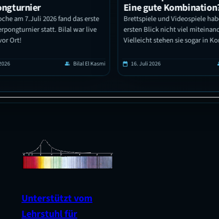
ngturnier
Eine gute Kombination?
he am 7.Juli 2026 fand das erste
Brettspiele und Videospiele habe
pongturnier statt. Bilal war live
ersten Blick nicht viel miteinande
or Ort!
Vielleicht stehen sie sogar in Ko
zueinander. Schaut man jedoch g
fallen viele Gemeinsamkeiten auf
026
Bilal El Kasmi
16. Juli 2026
group
calendar_today
grou
zeigt sich, dass sie enger Verknüpf
man denkt. In diesem Beitrag erz
Brettspielbegeisterte von Ihren 
damit und es wird näher auf die
Unterstützt vom
Lehrstuhl für