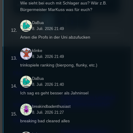
Wie sieht bei euch mit Schlager aus? Wär z.B.
allem…… wie…
Bürgermeister MarKuss was für euch?
1
2
3
»
DaBua
8. Juli. 2026 21:49
Arten die Profs in der Uni abzufucken
klinke
8. Juli. 2026 21:49
Kontakt
trinkspiele ranking (bierpong, flunky, etc.)
FAQ
DaBua
8. Juli. 2026 21:40
Satzung
Ich sag es geht besser als Jahninsel
Unterstützt vom Lehrstuhl
Impressum
für Medienwissenschaft
breakindbadenthusiast
8. Juli. 2026 21:27
Datenschutz
breaking bad cleared alles
Powered by Airtime.pro –