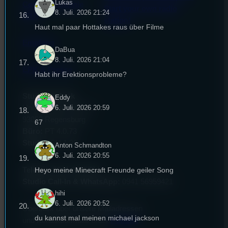
Lukas
Cookie-Richtlinie
Start your own radio
8. Juli. 2026 21:24
(EU)
station!
Haut mal paar Hottakes raus über Filme
Empfang
DaBua
8. Juli. 2026 21:04
EPK & Presse
Habt ihr Erektionsprobleme?
Studentenfunk
Eddy
6. Juli. 2026 20:59
Universitätsstraße 31
93053 Regensburg
67
Büro:
PT 4.0.73
Studio:
SH 1.39
Anton Schmandton
6. Juli. 2026 20:55
Heyo meine Minecraft Freunde geiler Song
Telefon:
0941 9435784
Studio Call-In & WhatsApp:
0941 56959421
hihi
6. Juli. 2026 20:52
Überblick über unsere Mailadressen
du kannst mal meinen michael jackson
und Kontaktformular unter
Kontakt
!