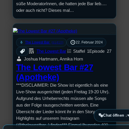
süße ModeratorInnen, die hatten jede Bar lieb….
oder auch nicht? Dieses mal…
mic
The Lowest Bar
22. Februar 2024
[S1/E27]
The Lowest Bar
Staffel
1
Episode
27
Joshua Hartmann, Annika Horn
The Lowest Bar #27
(Apotheke)
***DISCLAIMER: Die Show ist eigentlich als eine
Live-Show ausgerichtet (jeden Freitag 19-20 Uhr).
Aufgrund des Urheberrechts müssen alle Songs
aus der Folge rausgeschnitten werden. Eine
Übersicht der Lieder könnt ihr in den Story
Chat öffnen ↓
Highlights auf unserem Instagram
(@thelowestbar_) finden*** Einmal Ibuprofen 400