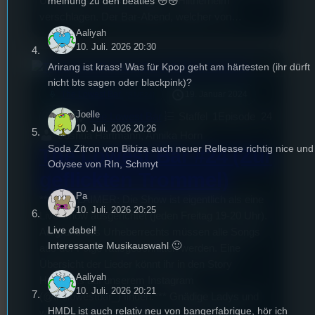
Uns hat es in dieser Folge ins Hiltnerheim
meinung zu den beatles 😳😳
verschlagen. Der Bar-Abend, welcher von…
Aaliyah
10. Juli. 2026 20:30
Arirang ist krass! Was für Kpop geht am härtesten (ihr dürft
nicht bts sagen oder blackpink)?
mic
The Lowest Bar
19. Januar 2024
[S1/E24]
Joelle
The Lowest Bar
Staffel
1
Episode
24
10. Juli. 2026 20:26
Joshua Hartmann, Annika Horn
Soda Zitron von Bibiza auch neuer Rellease richtig nice und
The Lowest Bar #24 (Zur
Odysee von RIn, Schmyt
geflickten Trommel)
Pa
***DISCLAIMER: Die Show ist eigentlich als eine
10. Juli. 2026 20:25
Live-Show ausgerichtet (jeden Freitag 19-20 Uhr).
Live dabei!
Aufgrund des Urheberrechts müssen alle Songs
Interessante Musikauswahl 🙂
aus der Folge rausgeschnitten werden. Eine
Übersicht der Lieder könnt ihr in den Story
Aaliyah
Highlights auf unserem Instagram
10. Juli. 2026 20:21
(@thelowestbar_) finden.*** Gnädige Ladys und
HMDL ist auch relativ neu von bangerfabrique, hör ich
werte Lords, es ist so weit! Der Taverne “Zur