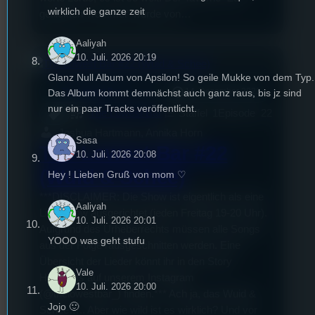
wirklich die ganze zeit
geflickten Trommel” wurde von…
Aaliyah
10. Juli. 2026 20:19
Glanz Null Album von Apsilon! So geile Mukke von dem Typ.
mic
Das Album kommt demnächst auch ganz raus, bis jz sind
The Lowest Bar
14. Dezember 2023
[S1/E22]
nur ein paar Tracks veröffentlicht.
The Lowest Bar
Staffel
1
Episode
22
Joshua Hartmann, Annika Horn
Sasa
The Lowest Bar #22
10. Juli. 2026 20:08
(Wuid & Schee)
Hey ! Lieben Gruß von mom ♡
***DISCLAIMER: Die Show ist eigentlich als eine
Aaliyah
Live-Show ausgerichtet (jeden Freitag 19-20 Uhr).
10. Juli. 2026 20:01
Aufgrund des Urheberrechts müssen alle Songs
YOOO was geht stufu
aus der Folge rausgeschnitten werden. Eine
Übersicht der Lieder könnt ihr in den Story
Vale
Highlights auf unserem Instagram
10. Juli. 2026 20:00
(@thelowestbar_) finden.*** Ach ja, das Wuid &
Jojo 🙂
Schee….. Aber wie wild ist es wirklich? Und vor