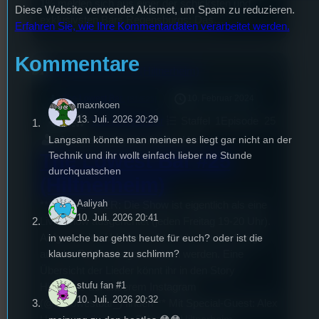
1% melden sich aus einer der schicksten und
Diese Website verwendet Akismet, um Spam zu reduzieren.
exklusivsten Bars Regensburgs: Das…
Erfahren Sie, wie Ihre Kommentardaten verarbeitet werden.
Kommentare
mic
The Lowest Bar
10. Februar 2024
[S1/E25]
maxnkoen
13. Juli. 2026 20:29
The Lowest Bar
Staffel
1
Episode
25
Langsam könnte man meinen es liegt gar nicht an der
Joshua Hartmann, Annika Horn
The Lowest Bar #25
Technik und ihr wollt einfach lieber ne Stunde
durchquatschen
(Hiltnerheim)
Aaliyah
***DISCLAIMER: Die Show ist eigentlich als eine
10. Juli. 2026 20:41
Live-Show ausgerichtet (jeden Freitag 19-20 Uhr).
in welche bar gehts heute für euch? oder ist die
Aufgrund des Urheberrechts müssen alle Songs
klausurenphase zu schlimm?
aus der Folge rausgeschnitten werden. Eine
Übersicht der Lieder könnt ihr in den Story
stufu fan #1
Highlights auf unserem Instagram
10. Juli. 2026 20:32
(@thelowestbar_) finden*** Mit Special-Guest: Alex