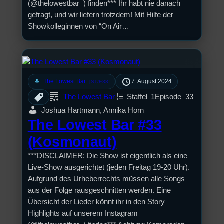
(@thelowestbar_) finden*** Ihr habt nie danach
gefragt, und wir liefern trotzdem! Mit Hilfe der
Showkolleginnen von “On Air…
mic
The Lowest Bar
7. August 2024
[S1/E33]
The Lowest Bar
Staffel
1
Episode
33
Joshua Hartmann, Annika Horn
The Lowest Bar #33
(Kosmonaut)
***DISCLAIMER: Die Show ist eigentlich als eine
Live-Show ausgerichtet (jeden Freitag 19-20 Uhr).
Aufgrund des Urheberrechts müssen alle Songs
aus der Folge rausgeschnitten werden. Eine
Übersicht der Lieder könnt ihr in den Story
Highlights auf unserem Instagram