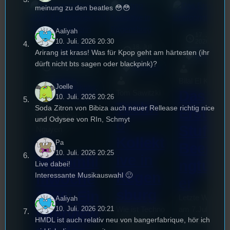
meinung zu den beatles 😳😳
Aaliyah
17. Juli
10. Juli. 2026 20:30
2026
The Lowest Bar
18. Juli
mic
Arirang ist krass! Was für Kpop geht am härtesten (ihr
2026
[S1/E22]
Allgemein
dürft nicht bts sagen oder blackpink)?
3. August 2026
Allgemein
Bilal El Kasmi
Festivals
, 
Joelle
Interview
, 
Kultur
, 
Das
Tom Sawitzki
Veranstaltungen
10. Juli. 2026 20:26
Techn
Soda Zitron von Bibiza auch neuer Rellease richtig nice
Erste
Sao-Mai Sol
und Odysee von RIn, Schmyt
o
Stufu
Nguyen
Kollekt
44.
Pa
Beerpo
10. Juli. 2026 20:25
ive in
Stummfil
ngturni
Live dabei!
Regen
mwoche
Interessante Musikauswahl 🙂
er
sburg
2026: Ein
Letzte Woche
Aaliyah
10. Juli. 2026 20:21
Wie ist Techno
am 7.Juli 2026
Interview
HMDL ist auch relativ neu von bangerfabrique, hör ich
überhaupt
fand das erste