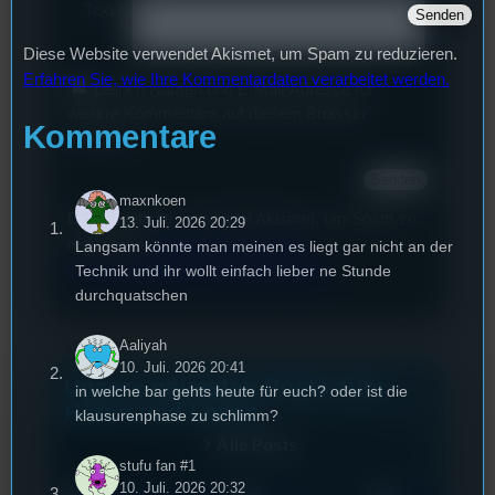
Text
*
Diese Website verwendet Akismet, um Spam zu reduzieren.
Erfahren Sie, wie Ihre Kommentardaten verarbeitet werden.
Deinen Namen und E-Mail-Adresse für
weitere Kommentare auf diesem Browser
Kommentare
speichern.
maxnkoen
Diese Website verwendet Akismet, um Spam zu
13. Juli. 2026 20:29
reduzieren.
Erfahren Sie, wie Ihre
Langsam könnte man meinen es liegt gar nicht an der
Kommentardaten verarbeitet werden.
Technik und ihr wollt einfach lieber ne Stunde
durchquatschen
Aaliyah
10. Juli. 2026 20:41
Unsere neuesten Posts zum
in welche bar gehts heute für euch? oder ist die
Hören und Lesen
klausurenphase zu schlimm?
Alle Posts
stufu fan #1
10. Juli. 2026 20:32