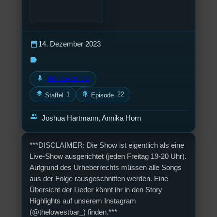
calendar_today
14. Dezember 2023
label
mic
The Lowest Bar
layers
podcasts
1
22
Staffel
Episode
group
Joshua Hartmann, Annika Horn
***DISCLAIMER: Die Show ist eigentlich als eine
Live-Show ausgerichtet (jeden Freitag 19-20 Uhr).
Aufgrund des Urheberrechts müssen alle Songs
aus der Folge rausgeschnitten werden. Eine
Übersicht der Lieder könnt ihr in den Story
Highlights auf unserem Instagram
(@thelowestbar_) finden.***