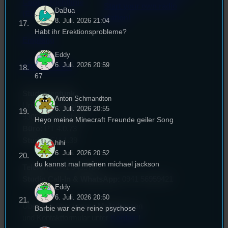
Cookie-Richtlinie
Start your own radio
DaBua
(EU)
station!
8. Juli. 2026 21:04
Habt ihr Erektionsprobleme?
Empfang
Eddy
6. Juli. 2026 20:59
EPK & Presse
67
Studentenfunk
Anton Schmandton
Universitätsstraße 31
6. Juli. 2026 20:55
93053 Regensburg
Heyo meine Minecraft Freunde geiler Song
Büro:
PT 4.0.73
Studio:
SH 1.39
hihi
6. Juli. 2026 20:52
du kannst mal meinen michael jackson
Telefon:
0941 9435784
Studio Call-In & WhatsApp:
0941 56959421
Eddy
6. Juli. 2026 20:50
Überblick über unsere Mailadressen
Barbie war eine reine psychose
und Kontaktformular unter
Kontakt
!