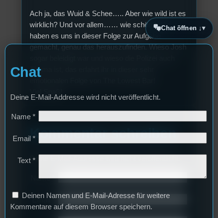
Ach ja, das Wuid & Schee….. Aber wie wild ist es
wirklich? Und vor allem…… wie schön? Wir
Chat öffnen ↓
haben es uns in dieser Folge zur Aufgabe
gemacht, genau das herauszufinden. Wieso Josh
sogar beleidigt war und wieso die Polizei auch
Chat
Thema ist, das erfahrt ihr in dieser sehr
emotionalen Folge von The Lowest Bar!
Viel Spaß!
Deine E-Mail-Addresse wird nicht veröffentlicht.
Name
*
Kommentar schreiben
Email
*
Deine E-Mail-Addresse wird nicht veröffentlicht.
Text
*
Name
*
Deinen Namen und E-Mail-Adresse für weitere
Email
*
Kommentare auf diesem Browser speichern.