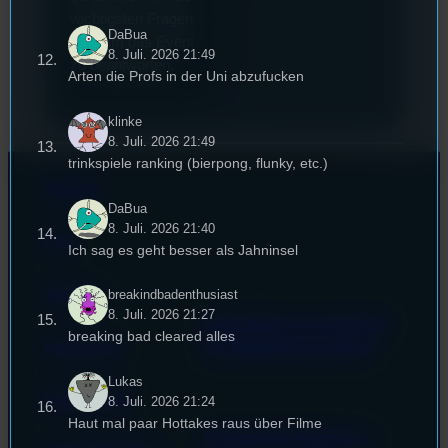
wichtigsten Fragen
DaBua
rund um das Event
8. Juli. 2026 21:49
zu beantworten.
Arten die Profs in der Uni abzufucken
klinke
8. Juli. 2026 21:49
trinkspiele ranking (bierpong, flunky, etc.)
Kontakt
DaBua
8. Juli. 2026 21:40
FAQ
Ich sag es geht besser als Jahninsel
Satzung
breakindbadenthusiast
8. Juli. 2026 21:27
Unterstützt vom Lehrstuhl
breaking bad cleared alles
Impressum
für Medienwissenschaft
Lukas
Datenschutz
8. Juli. 2026 21:24
Haut mal paar Hottakes raus über Filme
Powered by Airtime.pro –