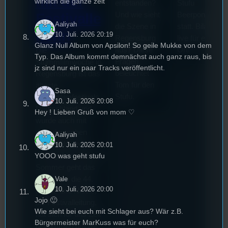
mit der
wirklich die ganze zeit
entstanden?
Stufu
Und wie sieht
Beerpongturnie
Festivalle
Aaliyah
die Szene in
statt. Bilal war
iterin
10. Juli. 2026 20:19
Regensburg
live für euch vo
Glanz Null Album von Apsilon! So geile Mukke von dem
aus? Diese
Ort!
Die
Typ. Das Album kommt demnächst auch ganz raus, bis
Fragen
Stummfilmwoche in
jz sind nur ein paar Tracks veröffentlicht.
beleuchtet
Regensburg ist das
Tom für den
älteste
Sasa
Stufu.
Stummfilmfestivals
10. Juli. 2026 20:08
Deutschland und
Hey ! Lieben Gruß von mom ♡
wurde auch mit
dem deutschen
Aaliyah
Stummfilmpreis
10. Juli. 2026 20:01
2022 gekürt. Diesen
YOOO was geht stufu
Sommer geht das
Festival in die 44.
Vale
10. Juli. 2026 20:00
Runde und Nicole,
Jojo 🙂
die Festivalleitung,
Wie sieht bei euch mit Schlager aus? Wär z.B.
hat sich für uns Zeit
Bürgermeister MarKuss was für euch?
genommen um die