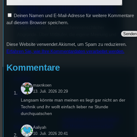
Nach uns die Ginflut #1:
Deinen Namen und E-Mail-Adresse für weitere Kommentare
Golf 2
auf diesem Browser speichern.
Folgt uns in die Welt zwischenmenschlicher
Abgründe. Über Mitläufer, die eigene Meinung und
den Golf 2.
Diese Website verwendet Akismet, um Spam zu reduzieren.
Erfahren Sie, wie Ihre Kommentardaten verarbeitet werden.
Kommentare
Kontakt
maxnkoen
13. Juli. 2026 20:29
FAQ
Langsam könnte man meinen es liegt gar nicht an der
Technik und ihr wollt einfach lieber ne Stunde
Satzung
durchquatschen
Unterstützt vom Lehrstuhl
Impressum
für Medienwissenschaft
Aaliyah
10. Juli. 2026 20:41