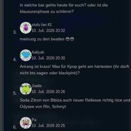
in welche bar gehts heute für euch? oder ist die
Datenschutz
klausurenphase zu schlimm?
Powered by Airtime.pro –
Cookie-Richtlinie
Start your own radio
stufu fan #1
(EU)
station!
10. Juli. 2026 20:32
meinung zu den beatles 😳😳
Empfang
Aaliyah
10. Juli. 2026 20:30
EPK & Presse
Arirang ist krass! Was für Kpop geht am härtesten (ihr dürft
nicht bts sagen oder blackpink)?
Studentenfunk
Universitätsstraße 31
Joelle
93053 Regensburg
10. Juli. 2026 20:26
Büro:
PT 4.0.73
Soda Zitron von Bibiza auch neuer Rellease richtig nice und
Studio:
SH 1.39
Odysee von RIn, Schmyt
Telefon:
0941 9435784
Pa
Studio Call-In & WhatsApp:
0941 56959421
10. Juli. 2026 20:25