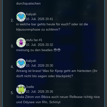
2026
Nach uns die
18. Juli
durchquatschen
mic
Ginflut
2026
[S1/E3]
Allgemein
3. August 2026
Allgemein
Aaliyah
Bilal El Kasmi
Festivals
, 
10. Juli. 2026 20:41
Interview
, 
Kultur
, 
Das
in welche bar gehts heute für euch? oder ist die
Tom Sawitzki
Veranstaltungen
Techn
klausurenphase zu schlimm?
Erste
Sao-Mai Sol
o
Stufu
stufu fan #1
Nguyen
10. Juli. 2026 20:32
Kollekt
44.
Beerpo
meinung zu den beatles 😳😳
ive in
Stummfil
ngturni
Aaliyah
Regen
mwoche
er
10. Juli. 2026 20:30
sburg
2026: Ein
Arirang ist krass! Was für Kpop geht am härtesten (ihr
Letzte Woche
dürft nicht bts sagen oder blackpink)?
Wie ist Techno
am 7.Juli 2026
Interview
überhaupt
fand das erste
mit der
Joelle
entstanden?
Stufu
10. Juli. 2026 20:26
Und wie sieht
Beerpongturnie
Festivalle
Soda Zitron von Bibiza auch neuer Rellease richtig nice
die Szene in
statt. Bilal war
und Odysee von RIn, Schmyt
iterin
Regensburg
live für euch vo