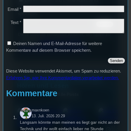
Deinen Namen und E-Mail-Adresse für
weitere Kommentare auf diesem Browser
Email
*
speichern.
Text
*
Diese Website verwendet Akismet, um Spam zu
reduzieren.
Erfahren Sie, wie Ihre
Deinen Namen und E-Mail-Adresse für weitere
Kommentardaten verarbeitet werden.
Kommentare auf diesem Browser speichern.
Diese Website verwendet Akismet, um Spam zu reduzieren.
Unsere neuesten Posts zum
Erfahren Sie, wie Ihre Kommentardaten verarbeitet werden.
Hören und Lesen
Kommentare
Alle Posts
maxnkoen
13. Juli. 2026 20:29
Langsam könnte man meinen es liegt gar nicht an der
17. Juli
Technik und ihr wollt einfach lieber ne Stunde