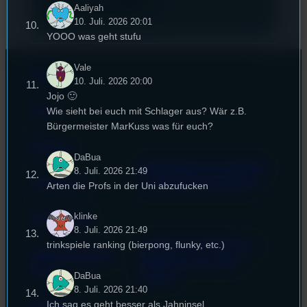
Aaliyah
10. Juli. 2026 20:01
YOOO was geht stufu
Vale
Kontakt
10. Juli. 2026 20:00
Jojo 🙂
FAQ
Wie sieht bei euch mit Schlager aus? Wär z.B.
Bürgermeister MarKuss was für euch?
Satzung
DaBua
Unterstützt vom Lehrstuhl
8. Juli. 2026 21:49
Impressum
für Medienwissenschaft
Arten die Profs in der Uni abzufucken
klinke
Datenschutz
8. Juli. 2026 21:49
Powered by Airtime.pro –
trinkspiele ranking (bierpong, flunky, etc.)
Cookie-Richtlinie
Start your own radio
(EU)
DaBua
station!
8. Juli. 2026 21:40
Ich sag es geht besser als Jahninsel
Empfang