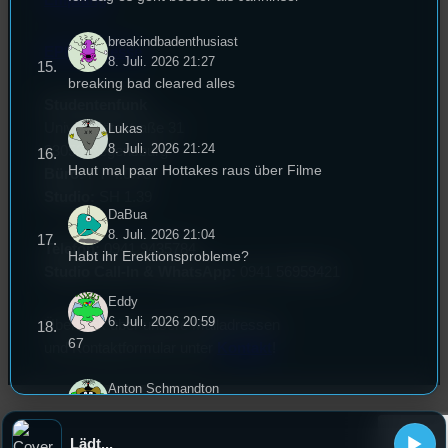
breakindbadenthusiast
EPK & Presse
8. Juli. 2026 21:27
breaking bad cleared alles
Studentenfunk
Universitätsstraße 31
Lukas
8. Juli. 2026 21:24
93053 Regensburg
Haut mal paar Hottakes raus über Filme
Büro:
PT 4.0.73
Studio:
SH 1.39
DaBua
8. Juli. 2026 21:04
Telefon:
0941 9435784
Habt ihr Erektionsprobleme?
Studio Call-In & WhatsApp:
0941 56959421
Eddy
6. Juli. 2026 20:59
Überblick über unsere Mailadressen
67
und Kontaktformular unter
Kontakt
!
Anton Schmandton
6. Juli. 2026 20:55
Heyo meine Minecraft Freunde geiler Song
Lädt...