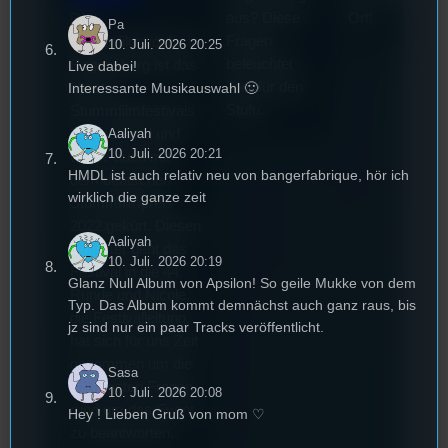
aus? Diese
Ort!
Die
Pa
Fragen
Stummfilmwoche in
10. Juli. 2026 20:25
beleuchtet
Regensburg ist das
Live dabei!
Tom für den
Interessante Musikauswahl 🙂
älteste
Stufu.
Stummfilmfestivals
Aaliyah
Deutschland und
10. Juli. 2026 20:21
wurde auch mit
HMDL ist auch relativ neu von bangerfabrique, hör ich
dem deutschen
wirklich die ganze zeit
Stummfilmpreis
2022 gekürt. Diesen
Aaliyah
Sommer geht das
10. Juli. 2026 20:19
Festival in die 44.
Glanz Null Album von Apsilon! So geile Mukke von dem
Runde und Nicole,
Typ. Das Album kommt demnächst auch ganz raus, bis
die Festivalleitung,
jz sind nur ein paar Tracks veröffentlicht.
hat sich für uns Zeit
genommen um die
Sasa
wichtigsten Fragen
10. Juli. 2026 20:08
rund um das Event
Hey ! Lieben Gruß von mom ♡
zu beantworten.