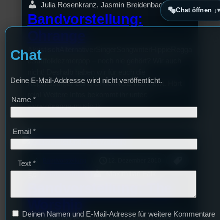
Julia Rosenkranz, Jasmin Breidenbach
Chat öffnen ↓
Bandvorstellung:
Ohrange
AkustischAlternativerSingerSongwriterHippieRegga
Chat
eSurffolklezmerpop – noch nie gehört? Wir auch
nicht! Deshalb haben wir für euch die
Deine E-Mail-Addresse wird nicht veröffentlicht.
Regensburger Band OHRANGE interviewt. Hört
rein! Weitere Infos bekommt ihr unter:
Name
*
www.ohrange-music.tk
Email
*
mic
Bandvorstellung
12. Dezember 2010
Text
*
Bandvorstellung
Maximilian Falk
Bandvorstellung: The
Worship
Deinen Namen und E-Mail-Adresse für weitere Kommentare
Talentierte junge Musiker aus Ingolstadt sprechen