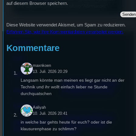
auf diesem Browser speichern.
u.a. über ihre Stil-Neuschöpfung “Alternacore”.
Diese Website verwendet Akismet, um Spam zu reduzieren.
Erfahren Sie, wie Ihre Kommentardaten verarbeitet werden.
Kontakt
Kommentare
FAQ
maxnkoen
13. Juli. 2026 20:29
Satzung
Langsam könnte man meinen es liegt gar nicht an der
Unterstützt vom Lehrstuhl
Technik und ihr wollt einfach lieber ne Stunde
Impressum
für Medienwissenschaft
durchquatschen
Datenschutz
Aaliyah
10. Juli. 2026 20:41
Powered by Airtime.pro –
in welche bar gehts heute für euch? oder ist die
Cookie-Richtlinie
Start your own radio
klausurenphase zu schlimm?
(EU)
station!