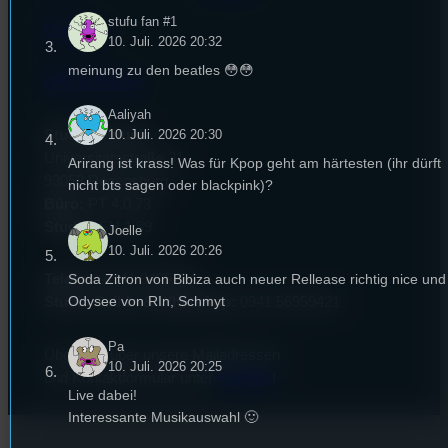
stufu fan #1
Empfang
10. Juli. 2026 20:32
meinung zu den beatles 😳😳
EPK & Presse
Aaliyah
Studentenfunk
10. Juli. 2026 20:30
Universitätsstraße 31
Arirang ist krass! Was für Kpop geht am härtesten (ihr dürft
93053 Regensburg
nicht bts sagen oder blackpink)?
Büro:
PT 4.0.73
Studio:
SH 1.39
Joelle
10. Juli. 2026 20:26
Soda Zitron von Bibiza auch neuer Rellease richtig nice und
Telefon:
0941 9435784
Odysee von RIn, Schmyt
Studio Call-In & WhatsApp:
0941 56959421
Pa
Überblick über unsere Mailadressen
10. Juli. 2026 20:25
und Kontaktformular unter
Kontakt
!
Live dabei!
Interessante Musikauswahl 🙂