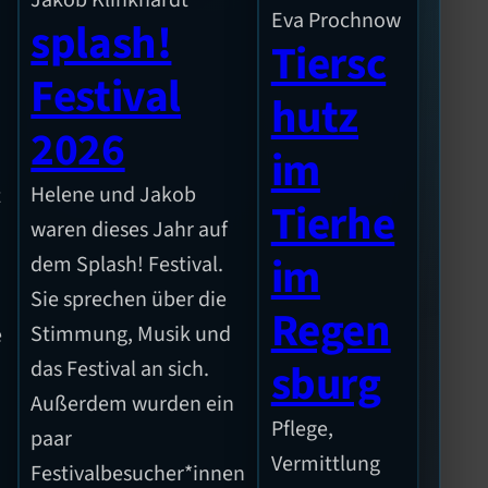
Jakob Klinkhardt
Eva Prochnow
splash!
Tiersc
Festival
hutz
2026
im
Helene und Jakob
t
Tierhe
waren dieses Jahr auf
im
dem Splash! Festival.
Sie sprechen über die
Regen
Stimmung, Musik und
e
sburg
das Festival an sich.
Außerdem wurden ein
Pflege,
paar
n
Vermittlung
Festivalbesucher*innen