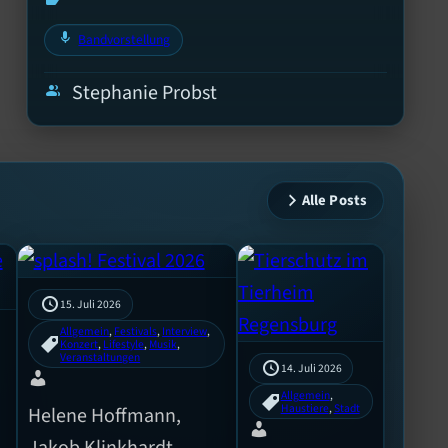
label
mic
Bandvorstellung
Stephanie Probst
group
Alle Posts
15. Juli 2026
Allgemein
, 
Festivals
, 
Interview
, 
Konzert
, 
Lifestyle
, 
Musik
, 
Veranstaltungen
14. Juli 2026
Allgemein
, 
Haustiere
, 
Stadt
Helene Hoffmann,