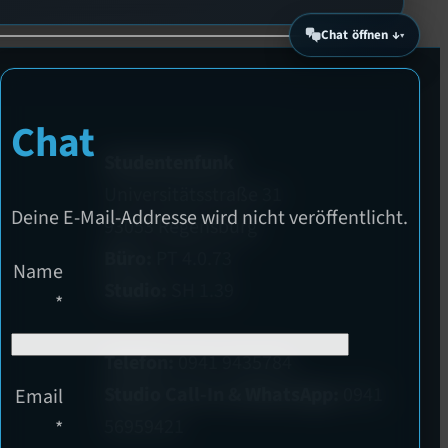
Chat öffnen ↓
Chat
Studentenfunk
Universitätsstraße 31
Deine E-Mail-Addresse wird nicht veröffentlicht.
93053 Regensburg
Büro:
PT 4.0.73
Name
Studio:
SH 1.39
*
Telefon:
0941 9435784
Studio Call-In & WhatsApp:
0941
Email
56959421
*