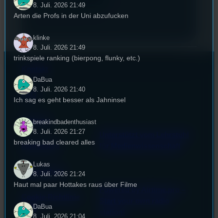
8. Juli. 2026 21:49
Arten die Profs in der Uni abzufucken
klinke
8. Juli. 2026 21:49
trinkspiele ranking (bierpong, flunky, etc.)
Kontakt
DaBua
8. Juli. 2026 21:40
FAQ
Ich sag es geht besser als Jahninsel
Satzung
breakindbadenthusiast
8. Juli. 2026 21:27
Unterstützt vom Lehrstuhl
breaking bad cleared alles
Impressum
für Medienwissenschaft
Lukas
Datenschutz
8. Juli. 2026 21:24
Haut mal paar Hottakes raus über Filme
Powered by Airtime.pro –
Cookie-Richtlinie
Start your own radio
DaBua
(EU)
station!
8. Juli. 2026 21:04