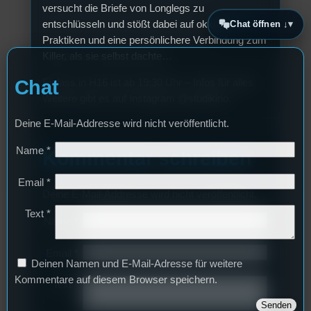
versucht die Briefe von Longlegs zu
entschlüsseln und stößt dabei auf okkulte
Chat öffnen ↓
Praktiken und eine persönlichere Verbindung zum
Killer, als sie selbst dachte…
Chat
Einlass in H16 ist ab 19:30 Uhr – Infos für alles
Weitere gibt es auf Instagram @studikino.
Deine E-Mail-Addresse wird nicht veröffentlicht.
Name
*
Kommentar schreiben
Email
*
Deine E-Mail-Addresse wird nicht veröffentlicht.
Text
*
Name
*
Email
*
Deinen Namen und E-Mail-Adresse für weitere
Kommentare auf diesem Browser speichern.
Text
*