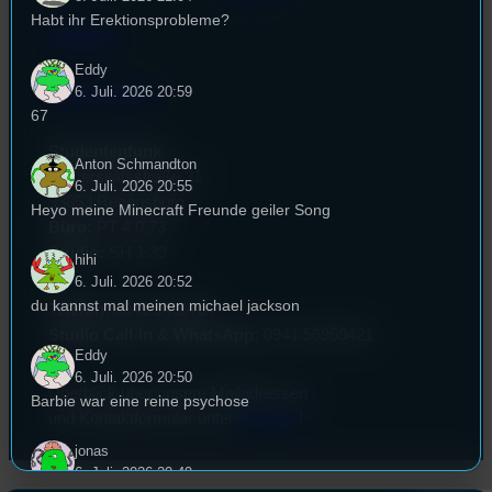
Habt ihr Erektionsprobleme?
Empfang
Eddy
6. Juli. 2026 20:59
EPK & Presse
67
Studentenfunk
Anton Schmandton
Universitätsstraße 31
6. Juli. 2026 20:55
93053 Regensburg
Heyo meine Minecraft Freunde geiler Song
Büro:
PT 4.0.73
Studio:
SH 1.39
hihi
6. Juli. 2026 20:52
du kannst mal meinen michael jackson
Telefon:
0941 9435784
Studio Call-In & WhatsApp:
0941 56959421
Eddy
6. Juli. 2026 20:50
Überblick über unsere Mailadressen
Barbie war eine reine psychose
und Kontaktformular unter
Kontakt
!
jonas
6. Juli. 2026 20:49