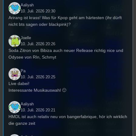
Aaliyah
17. Juli
2026
10. Juli. 2026 20:30
18. Juli
3. August 2026
Arirang ist krass! Was für Kpop geht am härtesten (ihr dürft
2026
Allgemein
Festivals
, 
nicht bts sagen oder blackpink)?
Allgemein
Interview
, 
Kultur
, 
Veranstaltungen
Bilal El Kasmi
Joelle
Das
Tom Sawitzki
10. Juli. 2026 20:26
Sao-Mai Sol
Techn
Erste
Soda Zitron von Bibiza auch neuer Rellease richtig nice und
Nguyen
Odysee von RIn, Schmyt
o
44.
Stufu
Kollekt
Stummfil
Beerpo
Pa
10. Juli. 2026 20:25
ive in
mwoche
ngturni
Live dabei!
Regen
2026: Ein
Interessante Musikauswahl 🙂
er
sburg
Interview
Letzte Woche
Aaliyah
mit der
Wie ist Techno
am 7.Juli 2026
10. Juli. 2026 20:21
HMDL ist auch relativ neu von bangerfabrique, hör ich wirklich
überhaupt
fand das erste
Festivalle
die ganze zeit
entstanden?
Stufu
iterin
Und wie sieht
Beerpongturnie