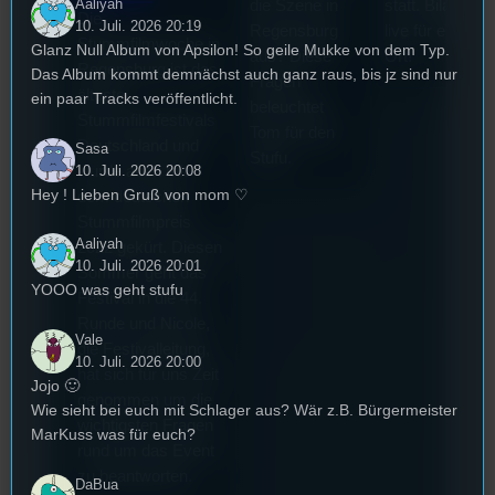
Aaliyah
die Szene in
statt. Bilal war
Die
10. Juli. 2026 20:19
Regensburg
live für euch vo
Stummfilmwoche in
Glanz Null Album von Apsilon! So geile Mukke von dem Typ.
aus? Diese
Ort!
Regensburg ist das
Das Album kommt demnächst auch ganz raus, bis jz sind nur
Fragen
älteste
ein paar Tracks veröffentlicht.
beleuchtet
Stummfilmfestivals
Tom für den
Deutschland und
Sasa
Stufu.
10. Juli. 2026 20:08
wurde auch mit
Hey ! Lieben Gruß von mom ♡
dem deutschen
Stummfilmpreis
Aaliyah
2022 gekürt. Diesen
10. Juli. 2026 20:01
Sommer geht das
YOOO was geht stufu
Festival in die 44.
Runde und Nicole,
Vale
die Festivalleitung,
10. Juli. 2026 20:00
hat sich für uns Zeit
Jojo 🙂
genommen um die
Wie sieht bei euch mit Schlager aus? Wär z.B. Bürgermeister
wichtigsten Fragen
MarKuss was für euch?
rund um das Event
zu beantworten.
DaBua