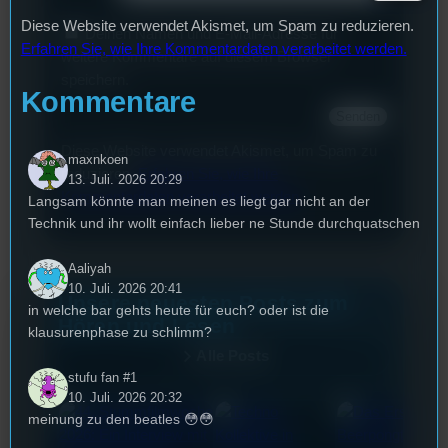
Diese Website verwendet Akismet, um Spam zu reduzieren.
Deinen Namen und E-Mail-Adresse für
Erfahren Sie, wie Ihre Kommentardaten verarbeitet werden.
weitere Kommentare auf diesem Browser
speichern.
Kommentare
Diese Website verwendet Akismet, um Spam zu
maxnkoen
reduzieren.
Erfahren Sie, wie Ihre
13. Juli. 2026 20:29
Kommentardaten verarbeitet werden.
Langsam könnte man meinen es liegt gar nicht an der
Technik und ihr wollt einfach lieber ne Stunde durchquatschen
Aaliyah
10. Juli. 2026 20:41
Unsere neuesten Posts zum
in welche bar gehts heute für euch? oder ist die
Hören und Lesen
klausurenphase zu schlimm?
Alle Posts
stufu fan #1
10. Juli. 2026 20:32
meinung zu den beatles 😳😳