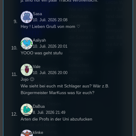
sburg
Interview
jz sind nur ein paar Tracks veröffentlicht.
Letzte Woche
mit der
Wie ist Techno
am 7.Juli 2026
Sasa
überhaupt
fand das erste
Festivalle
10. Juli. 2026 20:08
entstanden?
Stufu
Hey ! Lieben Gruß von mom ♡
iterin
Und wie sieht
Beerpongturnie
die Szene in
statt. Bilal war
Aaliyah
Die
Regensburg
live für euch vo
10. Juli. 2026 20:01
Stummfilmwoche in
aus? Diese
Ort!
YOOO was geht stufu
Regensburg ist das
Fragen
älteste
beleuchtet
Vale
Stummfilmfestivals
Tom für den
10. Juli. 2026 20:00
Deutschland und
Jojo 🙂
Stufu.
wurde auch mit
Wie sieht bei euch mit Schlager aus? Wär z.B.
dem deutschen
Bürgermeister MarKuss was für euch?
Stummfilmpreis
2022 gekürt. Diesen
DaBua
Sommer geht das
8. Juli. 2026 21:49
Festival in die 44.
Arten die Profs in der Uni abzufucken
Runde und Nicole,
die Festivalleitung,
klinke