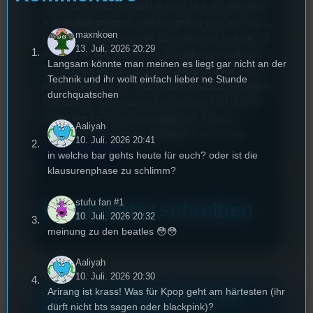
durch den Märchenwald in dem sich ein ominöser
Kriminalfall ereignet, welcher gelöst werden muss.
maxnkoen
Die Leidtragende scheint Dornröschen zu sein, da
13. Juli. 2026 20:29
sie sich im Mittelpunkt der Ermittlungen befindet.
Langsam könnte man meinen es liegt gar nicht an der
Tickets gibt es für 4 Euro ermäßigt und mit 7 Euro
Technik und ihr wollt einfach lieber ne Stunde
Normalpreis an der Touristeninformation des Alten
durchquatschen
Rathauses. Auch an der Uni und der OTH könnt
ihr Karten für 5 Euro ermäßigt und 7 Euro
Aaliyah
Normalpreis erwerben. Außerdem auch unter
10. Juli. 2026 20:41
www.jazznutz.de
.
in welche bar gehts heute für euch? oder ist die
klausurenphase zu schlimm?
stufu fan #1
Kommentar schreiben
10. Juli. 2026 20:32
meinung zu den beatles 😳😳
Aaliyah
10. Juli. 2026 20:30
Unsere neuesten Posts zum
Arirang ist krass! Was für Kpop geht am härtesten (ihr
dürft nicht bts sagen oder blackpink)?
Hören und Lesen