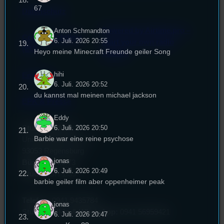
67
Datenschutz
Powered by Airtime.pro –
Anton Schmandton
Cookie-Richtlinie
6. Juli. 2026 20:55
Start your own radio
(EU)
Heyo meine Minecraft Freunde geiler Song
station!
hihi
Empfang
6. Juli. 2026 20:52
du kannst mal meinen michael jackson
EPK & Presse
Eddy
6. Juli. 2026 20:50
Studentenfunk
Barbie war eine reine psychose
Universitätsstraße 31
93053 Regensburg
jonas
Büro:
PT 4.0.73
6. Juli. 2026 20:49
Studio:
SH 1.39
barbie geiler film aber oppenheimer peak
Telefon:
0941 9435784
jonas
Studio Call-In & WhatsApp:
0941 56959421
6. Juli. 2026 20:47