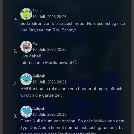
Alle Posts
Joelle
10. Juli. 2026 20:26
Soda Zitron von Bibiza auch neuer Rellease richtig nice
und Odysee von RIn, Schmyt
17. Juli
Pa
2026
18. Juli
10. Juli. 2026 20:25
3. August 2026
2026
Allgemein
Live dabei!
Festivals
, 
Allgemein
Interview
, 
Kultur
, 
Interessante Musikauswahl 🙂
Veranstaltungen
Bilal El Kasmi
Das
Tom Sawitzki
Aaliyah
Sao-Mai Sol
Techn
10. Juli. 2026 20:21
Erste
Nguyen
HMDL ist auch relativ neu von bangerfabrique, hör ich
o
44.
wirklich die ganze zeit
Stufu
Kollekt
Stummfil
Beerpo
Aaliyah
ive in
mwoche
10. Juli. 2026 20:19
ngturni
Glanz Null Album von Apsilon! So geile Mukke von dem
Regen
2026: Ein
er
Typ. Das Album kommt demnächst auch ganz raus, bis