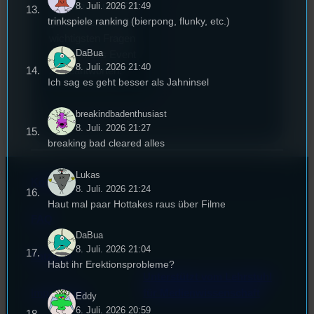
hat sich für uns Zeit
8. Juli. 2026 21:49
trinkspiele ranking (bierpong, flunky, etc.)
genommen um die
wichtigsten Fragen
DaBua
rund um das Event
8. Juli. 2026 21:40
zu beantworten.
Ich sag es geht besser als Jahninsel
breakindbadenthusiast
8. Juli. 2026 21:27
breaking bad cleared alles
Lukas
Kontakt
8. Juli. 2026 21:24
Haut mal paar Hottakes raus über Filme
FAQ
DaBua
8. Juli. 2026 21:04
Satzung
Habt ihr Erektionsprobleme?
Unterstützt vom Lehrstuhl
Impressum
für Medienwissenschaft
Eddy
6. Juli. 2026 20:59