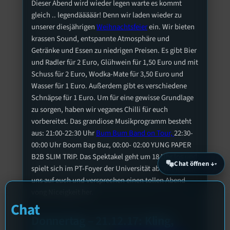
Dieser Abend wird wieder legen warte es kommt
gleich .. legendääääär! Denn wir laden wieder zu
unserer diesjährigen
Weihnachtsfeier
ein. Wir bieten
krassen Sound, entspannte Atmosphäre und
Getränke und Essen zu niedrigen Preisen. Es gibt Bier
und Radler für 2 Euro, Glühwein für 1,50 Euro und mit
Schuss für 2 Euro, Wodka-Mate für 3,50 Euro und
Wasser für 1 Euro. Außerdem gibt es verschiedene
Schnäpse für 1 Euro. Um für eine gewisse Grundlage
zu sorgen, haben wir veganes Chilli für euch
vorbereitet. Das grandiose Musikprogramm besteht
aus: 21:00-22:30 Uhr
Bum Bum Band on Tour,
22:30-
00:00 Uhr Boom Bap Buz, 00:00- 02:00 YUNG PAPER
B2B SLIM TRIP. Das Spektakel geht um 18 Uhr los und
Chat öffnen ↓
spielt sich im PT-Foyer der Universität ab. Wir freuen
uns auf euch und versprechen einen tollen Abend
vong Niceigkeit her.
Chat
Donnertag – 21.12.17: Kling,