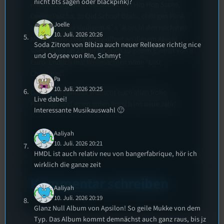
nicht bts sagen oder blackpink)?
mit dem Urgestein der deutschen Hip Hop Szene,
Deejay Pascha, zu Old School Beats, chilligen Funk
Joelle
Nummern und souligem R`n`B bis in den nächsten
10. Juli. 2026 20:26
Morgen rein. Das Gatsby öffnet an diesem Abend
Soda Zitron von Bibiza auch neuer Rellease richtig nice
seine Türen ab 23 Uhr für euch zu einem Eintritt von 8
und Odysee von RIn, Schmyt
Euro. Endlich mal Weihnachten ohne “Last
Christmas”.
Pa
10. Juli. 2026 20:25
Der Studentenfunk wünscht euch allen frohe
Live dabei!
Feiertage und einen guten Rutsch ins neue Jahr!
Interessante Musikauswahl 🙂
Aaliyah
10. Juli. 2026 20:21
HMDL ist auch relativ neu von bangerfabrique, hör ich
wirklich die ganze zeit
Kommentar schreiben
Aaliyah
10. Juli. 2026 20:19
Glanz Null Album von Apsilon! So geile Mukke von dem
Typ. Das Album kommt demnächst auch ganz raus, bis jz