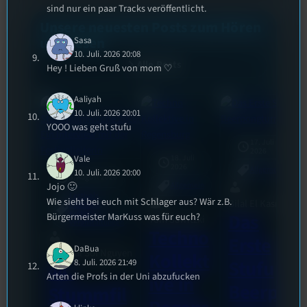
sind nur ein paar Tracks veröffentlicht.
Unsere neuesten Posts zum Hören
und Lesen
Sasa
10. Juli. 2026 20:08
Alle Posts
Hey ! Lieben Gruß von mom ♡
Aaliyah
10. Juli. 2026 20:01
YOOO was geht stufu
17. Juli
2026
18. Juli
Vale
2026
Allgemein
10. Juli. 2026 20:00
3. August 2026
Jojo 🙂
Allgemein
Festivals
, 
Wie sieht bei euch mit Schlager aus? Wär z.B.
Bilal El Kasmi
Interview
, 
Kultur
, 
Das
Bürgermeister MarKuss was für euch?
Tom Sawitzki
Veranstaltungen
Techno
Erste
DaBua
Sao-Mai Sol Nguyen
Kollekt
Stufu
8. Juli. 2026 21:49
44.
Arten die Profs in der Uni abzufucken
ive in
Beerpo
Stummfil