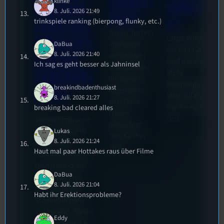
Regens
klinke
ngturni
mwoche
8. Juli. 2026 21:49
burg
er
2026: Ein
trinkspiele ranking (bierpong, flunky, etc.)
Wie ist Techno
Interview
Letzte Woche
überhaupt
DaBua
am 7.Juli 2026
mit der
8. Juli. 2026 21:40
entstanden?
fand das erste
Ich sag es geht besser als Jahninsel
Und wie sieht
Festivalle
Stufu
die Szene in
Beerpongturnier
breakindbadenthusiast
iterin
Regensburg
statt. Bilal war
8. Juli. 2026 21:27
aus? Diese
live für euch vor
breaking bad cleared alles
Die
Fragen
Ort!
Stummfilmwoche
beleuchtet
in Regensburg ist
Lukas
Tom für den
8. Juli. 2026 21:24
das älteste
Stufu.
Haut mal paar Hottakes raus über Filme
Stummfilmfestivals
Deutschland und
DaBua
wurde auch mit
8. Juli. 2026 21:04
dem deutschen
Habt ihr Erektionsprobleme?
Stummfilmpreis
2022 gekürt. Diesen
Eddy
Sommer geht das