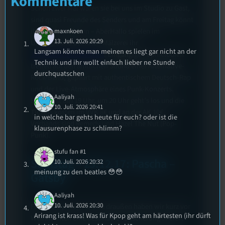
Kommentare
Schon zwei Mal waren sie bei uns im Studio zu Gast,
sind quasi Freunde des Senders und am Freitag könnt
ihr mit ihnen feiern – AberHallo spielen im
maxnkoen
13. Juli. 2026 20:29
Underground der Alten Mälzerei ihr
Langsam könnte man meinen es liegt gar nicht an der
Jahresabschlusskonzert
! Eingängige Popmelodien
Technik und ihr wollt einfach lieber ne Stunde
treffen auf den amtlichen Sound einer Alternative-
durchquatschen
Rock-Band, gepaart mit authentischem Deutsch-Rap
und der Live-Atmosphäre eines Punk-Konzerts.
Aaliyah
Einlass ist um 19 Uhr, um 20 Uhr geht’s los und die
10. Juli. 2026 20:41
Tickets kosten im VVK 8€ und an der AK 10€.
in welche bar gehts heute für euch? oder ist die
Vorbands sind Remedy und Hazel The Nut (Pop-
klausurenphase zu schlimm?
Punk).
stufu fan #1
Samstag – 23.12.17: Pascha –
10. Juli. 2026 20:32
meinung zu den beatles 😳😳
Gatsby
Aaliyah
10. Juli. 2026 20:30
Für alle Hip Hop Fans da draußen haben wir kurz vor
Arirang ist krass! Was für Kpop geht am härtesten (ihr dürft
Weihnachten eine besondere “Bescherung”. Feiert