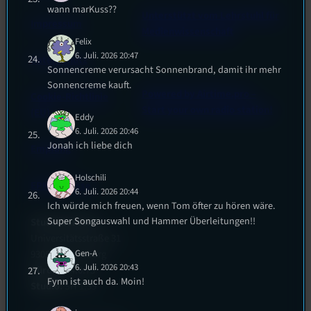
wann marKuss??
Unterstützt vom Lehrstuhl für
Impressum
Medienwissenschaft
Felix
6. Juli. 2026 20:47
Datenschutz
Sonnencreme verursacht Sonnenbrand, damit ihr mehr
Sonnencreme kauft.
Powered by Airtime.pro –
Cookie-Richtlinie
Start your own radio station!
(EU)
Eddy
6. Juli. 2026 20:46
Jonah ich liebe dich
Empfang
Holschili
EPK & Presse
6. Juli. 2026 20:44
Ich würde mich freuen, wenn Tom öfter zu hören wäre.
Super Songauswahl und Hammer Überleitungen!!
Studentenfunk
Universitätsstraße 31
93053 Regensburg
Gen-A
6. Juli. 2026 20:43
Büro:
PT 4.0.73
Fynn ist auch da. Moin!
Studio:
SH 1.39