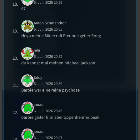
6. Juli. 2026 20:59
Festival in die 44.
67
Runde und Nicole,
die Festivalleitung,
Anton Schmandton
hat sich für uns Zeit
6. Juli. 2026 20:55
genommen um die
Heyo meine Minecraft Freunde geiler Song
wichtigsten Fragen
rund um das Event
hihi
6. Juli. 2026 20:52
zu beantworten.
du kannst mal meinen michael jackson
Eddy
6. Juli. 2026 20:50
Barbie war eine reine psychose
Kontakt
jonas
6. Juli. 2026 20:49
barbie geiler film aber oppenheimer peak
FAQ
jonas
Satzung
6. Juli. 2026 20:47