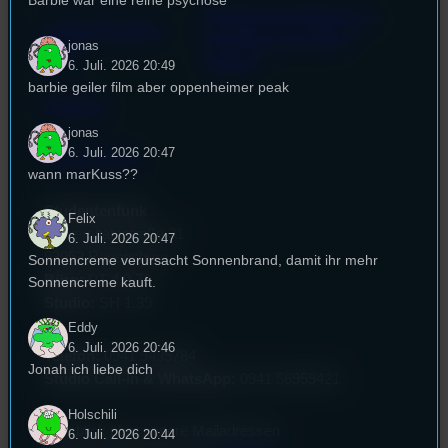
Barbie war eine reine psychose
Powered by Airtime.pro –
Cookie-Richtlinie
Start your own radio
jonas
(EU)
station!
6. Juli. 2026 20:49
barbie geiler film aber oppenheimer peak
Empfang
jonas
6. Juli. 2026 20:47
EPK & Presse
wann marKuss??
Studentenfunk
Felix
Universitätsstraße 31
6. Juli. 2026 20:47
93053 Regensburg
Sonnencreme verursacht Sonnenbrand, damit ihr mehr
Büro:
PT 4.0.73
Sonnencreme kauft.
Studio:
SH 1.39
Eddy
6. Juli. 2026 20:46
Telefon:
0941 9435784
Jonah ich liebe dich
Studio Call-In & WhatsApp:
0941 56959421
Holschili
Überblick über unsere Mailadressen
6. Juli. 2026 20:44