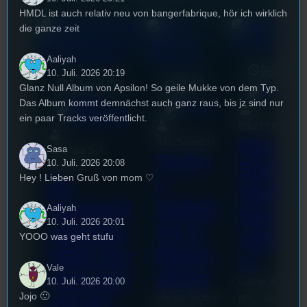
HMDL ist auch relativ neu von bangerfabrique, hör ich wirklich
die ganze zeit
Aaliyah
17. Juli
10. Juli. 2026 20:19
2026
18. Juli
3. August 2026
Glanz Null Album von Apsilon! So geile Mukke von dem Typ.
2026
Allgemein
Das Album kommt demnächst auch ganz raus, bis jz sind nur
Festivals
, 
Allgemein
Interview
, 
Kultur
, 
ein paar Tracks veröffentlicht.
Veranstaltungen
Bilal El Kasmi
Das
Tom Sawitzki
Sasa
Sao-Mai Sol
Techn
10. Juli. 2026 20:08
Erste
Nguyen
Hey ! Lieben Gruß von mom ♡
o
44.
Stufu
Kollekt
Stummfil
Aaliyah
Beerpo
10. Juli. 2026 20:01
ive in
mwoche
ngturni
YOOO was geht stufu
Regen
2026: Ein
er
Vale
sburg
Interview
10. Juli. 2026 20:00
Letzte Woche
Jojo 🙂
mit der
Wie ist Techno
am 7.Juli 2026