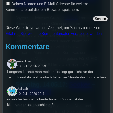
Regensburg
Deinen Namen und E-Mail-Adresse für weitere
Kommentare auf diesem Browser speichern.
Bayerns beliebtester Grantler
Harry G
kommt am
Samstag mit seinem Bühnenprogramm
Diese Website verwendet Akismet, um Spam zu reduzieren.
“HarrydieEhre” in die Donauarena nach
Erfahren Sie, wie Ihre Kommentardaten verarbeitet werden.
Regensburg. Wie schon bei seinem Auftritt im
Audimax der Uni vor zwei Jahren, nimmt der
Kommentare
gebürtige Regensburger wieder in gewohnt
süffisanter Manier alles aufs Korn, was der
bayerische Alltag und Leute hergeben. Für 31,95€
maxnkoen
kann man den Auftritt Harry G’s erleben. Die
13. Juli. 2026 20:29
Show startet um 20:00 Uhr.
Langsam könnte man meinen es liegt gar nicht an der
Technik und ihr wollt einfach lieber ne Stunde durchquatschen
Sonntag, 14.05.17:
Sookee
–
Aaliyah
Alte Mälzerei
10. Juli. 2026 20:41
in welche bar gehts heute für euch? oder ist die
klausurenphase zu schlimm?
Wer mal wieder richtig Bock auf ein Black und
HipHop Konzert hat, sollte sich Sookee auf gar