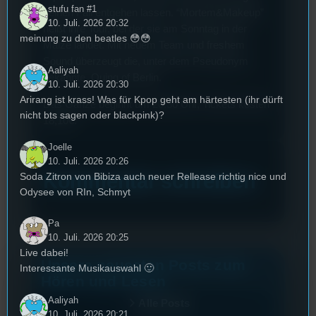
stufu fan #1
keinen Fall entgehen lassen. “Mortem&Makeup”
10. Juli. 2026 20:32
heißt ihre Tour, bei der sie am Sonntag in der
meinung zu den beatles 😳😳
Mälze landet. Mit neuem Team und freshem
Sound überzeugt die, unter dem Pseudonym
Aaliyah
bekannte, Quing of Berlin.
10. Juli. 2026 20:30
Arirang ist krass! Was für Kpop geht am härtesten (ihr dürft
Das Ganze beginnt um 20:30 Uhr, Tickets kosten
nicht bts sagen oder blackpink)?
18,10€.
Joelle
10. Juli. 2026 20:26
Kommentar schreiben
Soda Zitron von Bibiza auch neuer Rellease richtig nice und
Odysee von RIn, Schmyt
Pa
10. Juli. 2026 20:25
Live dabei!
Unsere neuesten Posts zum
Interessante Musikauswahl 🙂
Hören und Lesen
Aaliyah
Alle Posts
10. Juli. 2026 20:21