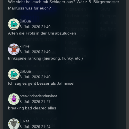
Wie sieht bei euch mit Schlager aus? Wär z.B. Bürgermeister
überhaupt
fand das erste
Festivalle
MarKuss was für euch?
entstanden?
Stufu
iterin
Und wie sieht
Beerpongturnie
DaBua
die Szene in
statt. Bilal war
Die
8. Juli. 2026 21:49
Regensburg
live für euch vo
Stummfilmwoche in
Arten die Profs in der Uni abzufucken
aus? Diese
Ort!
Regensburg ist das
Fragen
älteste
klinke
beleuchtet
8. Juli. 2026 21:49
Stummfilmfestivals
Tom für den
trinkspiele ranking (bierpong, flunky, etc.)
Deutschland und
Stufu.
wurde auch mit
DaBua
dem deutschen
8. Juli. 2026 21:40
Stummfilmpreis
Ich sag es geht besser als Jahninsel
2022 gekürt. Diesen
Sommer geht das
breakindbadenthusiast
Festival in die 44.
8. Juli. 2026 21:27
Runde und Nicole,
breaking bad cleared alles
die Festivalleitung,
hat sich für uns Zeit
Lukas
genommen um die
8. Juli. 2026 21:24