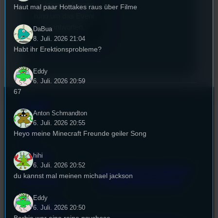
wichtigsten Fragen
Haut mal paar Hottakes raus über Filme
rund um das Event
zu beantworten.
DaBua
8. Juli. 2026 21:04
Habt ihr Erektionsprobleme?
Eddy
6. Juli. 2026 20:59
67
Kontakt
Anton Schmandton
6. Juli. 2026 20:55
FAQ
Heyo meine Minecraft Freunde geiler Song
hihi
Satzung
6. Juli. 2026 20:52
Unterstützt vom Lehrstuhl
du kannst mal meinen michael jackson
Impressum
für Medienwissenschaft
Eddy
Datenschutz
6. Juli. 2026 20:50