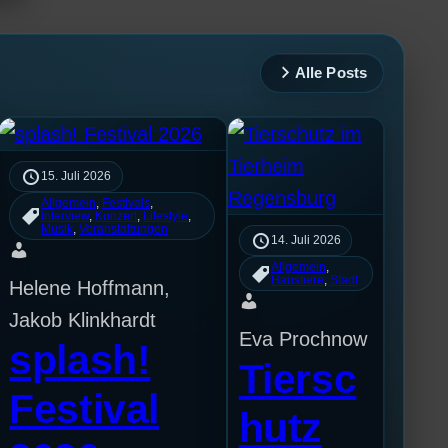
Alle Posts
15. Juli 2026
Allgemein
, 
Festivals
, 
Interview
, 
Konzert
, 
Lifestyle
, 
Musik
, 
Veranstaltungen
14. Juli 2026
Allgemein
, 
Haustiere
, 
Stadt
Helene Hoffmann,
Jakob Klinkhardt
Eva Prochnow
splash!
Tiersc
Festival
hutz