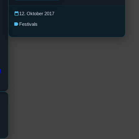
calendar_today
12. Oktober 2017
label
Festivals
n