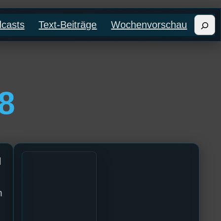
Such
casts
Text-Beiträge
Wochenvorschau
8
l
m