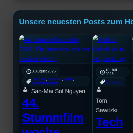
Unsere neuesten Posts zum H
18. Juli
3. August 2026
2026
Festivals
, 
Interview
, 
Kultur
, 
Allgemein
Veranstaltungen
Sao-Mai Sol Nguyen
44.
Tom
Sawitzki
Stummfilm
Tech
woche