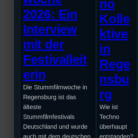
no
2026: Ein
Kolle
Interview
ktive
mit der
in
Festivalleit
Rege
erin
nsbu
Die Stummfilmwoche in
rg
Regensburg ist das
älteste
Wie ist
Stummfilmfestivals
Techno
Deutschland und wurde
überhaupt
auch mit dem deutschen
entstanden?