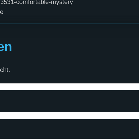
g/3531-comfortable-mystery
se
en
cht.