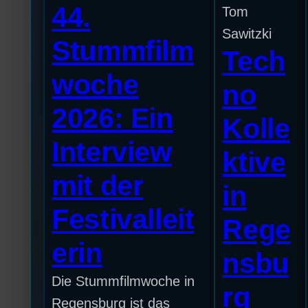
44.
Tom
Sawitzki
Stummfilm
Tech
woche
no
2026: Ein
Kolle
Interview
ktive
mit der
in
Festivalleit
Rege
erin
nsbu
Die Stummfilmwoche in
rg
Regensburg ist das