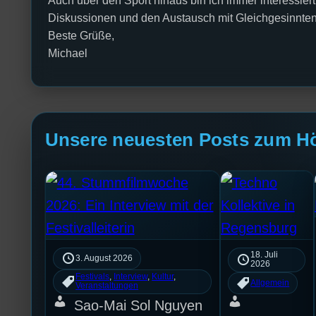
Auch über den Sport hinaus bin ich immer interessi
Diskussionen und den Austausch mit Gleichgesinnten
Beste Grüße,
Michael
Unsere neuesten Posts zum H
18. Juli
3. August 2026
2026
Festivals
, 
Interview
, 
Kultur
, 
Allgemein
Veranstaltungen
Sao-Mai Sol Nguyen