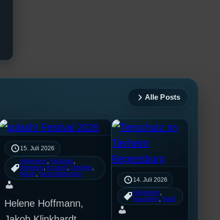
Alle Posts
15. Juli 2026
Allgemein
, 
Festivals
, 
Interview
, 
Konzert
, 
Lifestyle
, 
Musik
, 
Veranstaltungen
14. Juli 2026
Allgemein
, 
Haustiere
, 
Stadt
Helene Hoffmann,
Jakob Klinkhardt