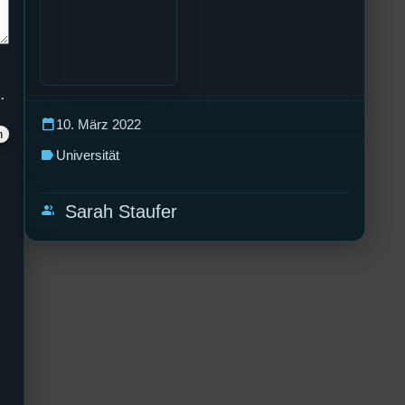
.
calendar_today
10. März 2022
label
Universität
group
Sarah Staufer