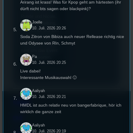
Arirang ist krass! Was für Kpop geht am härtesten (ihr
Sommer geht das
dürft nicht bts sagen oder blackpink)?
Festival in die 44.
Runde und Nicole,
Joelle
die Festivalleitung,
10. Juli. 2026 20:26
hat sich für uns Zeit
Soda Zitron von Bibiza auch neuer Rellease richtig nice
genommen um die
und Odysee von RIn, Schmyt
wichtigsten Fragen
rund um das Event
Pa
zu beantworten.
10. Juli. 2026 20:25
Live dabei!
Interessante Musikauswahl 🙂
Aaliyah
10. Juli. 2026 20:21
Kontakt
HMDL ist auch relativ neu von bangerfabrique, hör ich
wirklich die ganze zeit
FAQ
Aaliyah
10. Juli. 2026 20:19