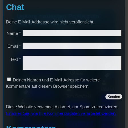
Chat
Unsere neuesten Posts zum
Hören und Lesen
Deine E-Mail-Addresse wird nicht veröffentlicht.
Alle Posts
Name
*
Email
*
Text
*
17. Juli
2026
18. Juli
mic
Wochenvorschau
2026
Allgemein
Deinen Namen und E-Mail-Adresse für weitere
3. August 2026
Allgemein
Kommentare auf diesem Browser speichern.
Festivals
, 
Bilal El Kasmi
Interview
, 
Kultur
, 
Das
Tom Sawitzki
Veranstaltungen
Techn
Erste
Diese Website verwendet Akismet, um Spam zu reduzieren.
Sao-Mai Sol Nguyen
o
Erfahren Sie, wie Ihre Kommentardaten verarbeitet werden.
44.
Stufu
Kollekt
Stummfil
Beerp