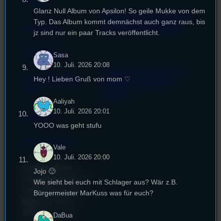
Satzung
Glanz Null Album von Apsilon! So geile Mukke von dem
Unterstützt vom Lehrstuhl
Typ. Das Album kommt demnächst auch ganz raus, bis
Impressum
für Medienwissenschaft
jz sind nur ein paar Tracks veröffentlicht.
Datenschutz
Sasa
10. Juli. 2026 20:08
Powered by Airtime.pro –
Cookie-Richtlinie
Hey ! Lieben Gruß von mom ♡
Start your own radio
(EU)
station!
Aaliyah
10. Juli. 2026 20:01
Empfang
YOOO was geht stufu
EPK & Presse
Vale
10. Juli. 2026 20:00
Studentenfunk
Jojo 🙂
Universitätsstraße 31
Wie sieht bei euch mit Schlager aus? Wär z.B.
93053 Regensburg
Bürgermeister MarKuss was für euch?
Büro:
PT 4.0.73
Studio:
SH 1.39
DaBua