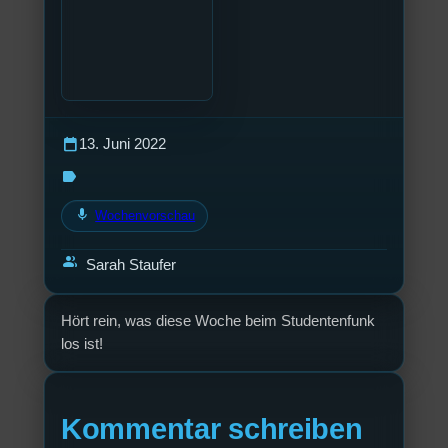
calendar_today
13. Juni 2022
label
mic
Wochenvorschau
group
Sarah Staufer
Hört rein, was diese Woche beim Studentenfunk
los ist!
Kommentar schreiben