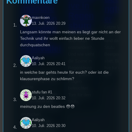
Kommentare
ive in
mwoche
ngturn
Regen
2026: Ein
er
maxnkoen
sburg
13. Juli. 2026 20:29
Interview
Letzte Woche
Langsam könnte man meinen es liegt gar nicht an der
Wie ist Techno
am 7.Juli 202
mit der
Technik und ihr wollt einfach lieber ne Stunde
überhaupt
fand das erste
durchquatschen
Festivallei
entstanden?
Stufu
Und wie sieht
Beerpongturni
terin
Aaliyah
die Szene in
statt. Bilal war
10. Juli. 2026 20:41
Die
Regensburg
live für euch v
in welche bar gehts heute für euch? oder ist die
Stummfilmwoche in
aus? Diese
Ort!
klausurenphase zu schlimm?
Regensburg ist das
Fragen
älteste
beleuchtet
stufu fan #1
Stummfilmfestivals
Tom für den
10. Juli. 2026 20:32
Deutschland und
Stufu.
meinung zu den beatles 😳😳
wurde auch mit dem
deutschen
Aaliyah
Stummfilmpreis
10. Juli. 2026 20:30
2022 gekürt. Diesen