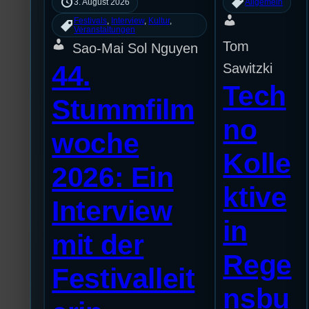
3. August 2026
Allgemein
Festivals
, 
Interview
, 
Kultur
, 
Veranstaltungen
Tom
Sao-Mai Sol Nguyen
44.
Sawitzki
Tech
Stummfilm
no
woche
Kolle
2026: Ein
ktive
Interview
in
mit der
Rege
Festivalleit
nsbu