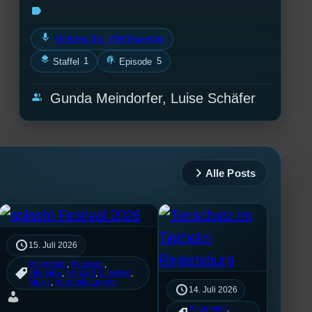
label
mic
Mottowoche: Weltfrauentag
layers
podcasts
1
5
Staffel
Episode
group
Gunda Meindorfer, Luise Schäfer
Alle Posts
15. Juli 2026
Allgemein
, 
Festivals
, 
Interview
, 
Konzert
, 
Lifestyle
, 
Musik
, 
Veranstaltungen
14. Juli 2026
Allgemein
, 