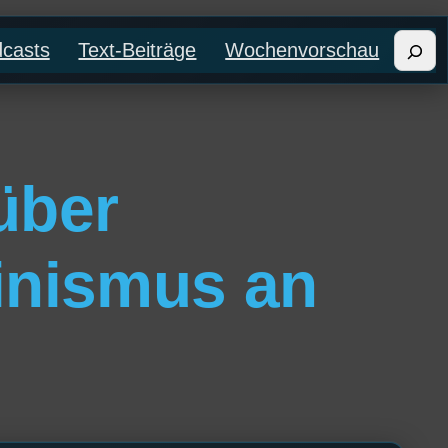
Such
casts
Text-Beiträge
Wochenvorschau
über
inismus an