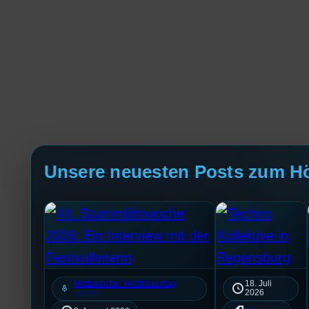
Unsere neuesten Posts zum H
Mottowoche: Weltfrauentag
18. Juli
mic
2026
[S1/E5]