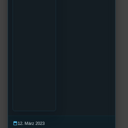
calendar_today
12. März 2023