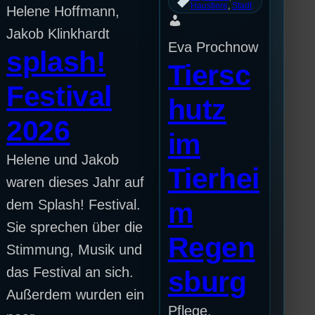
Haustiere
, 
Stadt
Helene Hoffmann,
Jakob Klinkhardt
Eva Prochnow
splash!
Tiersc
Festival
hutz
2026
im
Helene und Jakob
Tierhei
waren dieses Jahr auf
dem Splash! Festival.
m
Sie sprechen über die
Regen
Stimmung, Musik und
das Festival an sich.
sburg
Außerdem wurden ein
Pflege,