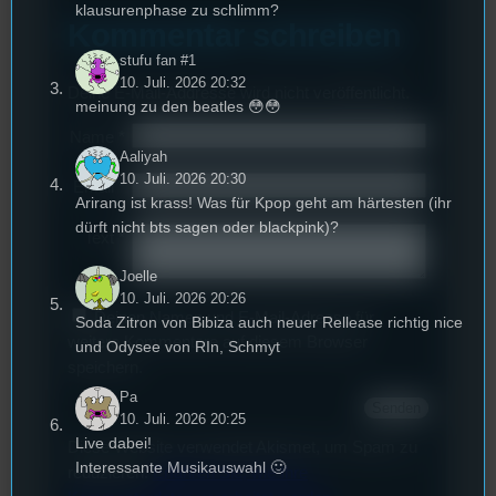
klausurenphase zu schlimm?
Kommentar schreiben
stufu fan #1
10. Juli. 2026 20:32
Deine E-Mail-Addresse wird nicht veröffentlicht.
meinung zu den beatles 😳😳
Name
*
Aaliyah
10. Juli. 2026 20:30
Email
*
Arirang ist krass! Was für Kpop geht am härtesten (ihr
dürft nicht bts sagen oder blackpink)?
Text
*
Joelle
10. Juli. 2026 20:26
Deinen Namen und E-Mail-Adresse für
Soda Zitron von Bibiza auch neuer Rellease richtig nice
weitere Kommentare auf diesem Browser
und Odysee von RIn, Schmyt
speichern.
Pa
10. Juli. 2026 20:25
Live dabei!
Diese Website verwendet Akismet, um Spam zu
Interessante Musikauswahl 🙂
reduzieren.
Erfahren Sie, wie Ihre