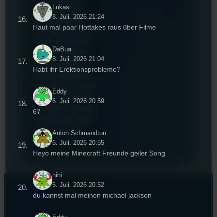
Lukas
dem deutschen
8. Juli. 2026 21:24
Stummfilmpreis
Haut mal paar Hottakes raus über Filme
2022 gekürt. Diesen
Sommer geht das
DaBua
Festival in die 44.
8. Juli. 2026 21:04
Runde und Nicole,
Habt ihr Erektionsprobleme?
die Festivalleitung,
hat sich für uns Zeit
Eddy
genommen um die
6. Juli. 2026 20:59
wichtigsten Fragen
67
rund um das Event
zu beantworten.
Anton Schmandton
6. Juli. 2026 20:55
Heyo meine Minecraft Freunde geiler Song
hihi
6. Juli. 2026 20:52
Kontakt
du kannst mal meinen michael jackson
FAQ