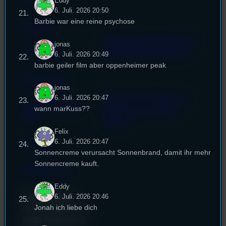
Eddy
6. Juli. 2026 20:50
Barbie war eine reine psychose
Satzung
Unterstützt vom Lehrstuhl
jonas
Impressum
für Medienwissenschaft
6. Juli. 2026 20:49
barbie geiler film aber oppenheimer peak
Datenschutz
jonas
6. Juli. 2026 20:47
Powered by Airtime.pro –
Cookie-Richtlinie
wann marKuss??
Start your own radio
(EU)
station!
Felix
6. Juli. 2026 20:47
Empfang
Sonnencreme verursacht Sonnenbrand, damit ihr mehr
Sonnencreme kauft.
EPK & Presse
Eddy
6. Juli. 2026 20:46
Studentenfunk
Jonah ich liebe dich
Universitätsstraße 31
93053 Regensburg