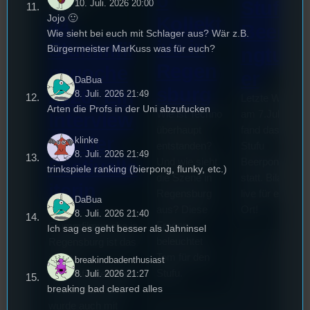
o
Stufu
10. Juli. 2026 20:00
Nguyen
Jojo 🙂
Kollekt
44.
Beerpo
Wie sieht bei euch mit Schlager aus? Wär z.B.
ive in
Stummfil
Bürgermeister MarKuss was für euch?
ngturni
Regen
mwoche
er
DaBua
sburg
2026: Ein
8. Juli. 2026 21:49
Letzte Woche
Arten die Profs in der Uni abzufucken
Wie ist Techno
am 7.Juli 2026
Interview
überhaupt
fand das erste
mit der
klinke
entstanden?
Stufu
8. Juli. 2026 21:49
Und wie sieht
Beerpongturnie
Festivalle
trinkspiele ranking (bierpong, flunky, etc.)
die Szene in
statt. Bilal war
iterin
Regensburg
live für euch vo
DaBua
aus? Diese
Ort!
Die
8. Juli. 2026 21:40
Fragen
Stummfilmwoche in
Ich sag es geht besser als Jahninsel
beleuchtet
Regensburg ist das
Tom für den
älteste
breakindbadenthusiast
Stufu.
8. Juli. 2026 21:27
Stummfilmfestivals
breaking bad cleared alles
Deutschland und
wurde auch mit