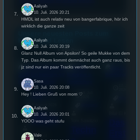
Kommentardaten verarbeitet werden.
Aaliyah
10. Juli. 2026 20:21
HMDL ist auch relativ neu von bangerfabrique, hör ich
wirklich die ganze zeit
Unsere neuesten Posts zum
Hören und Lesen
Aaliyah
10. Juli. 2026 20:19
Alle Posts
Glanz Null Album von Apsilon! So geile Mukke von dem
Typ. Das Album kommt demnächst auch ganz raus, bis
jz sind nur ein paar Tracks veröffentlicht.
Sasa
17. Juli
10. Juli. 2026 20:08
2026
Rund um die
18. Juli
Hey ! Lieben Gruß von mom ♡
mic
U(h)R
2026
Allgemein
3. August 2026
Allgemein
Aaliyah
Bilal El Kasmi
Festivals
, 
10. Juli. 2026 20:01
Interview
, 
Kultur
, 
Das
Tom Sawitzki
YOOO was geht stufu
Veranstaltungen
Techn
Erste
Vale
Sao-Mai Sol