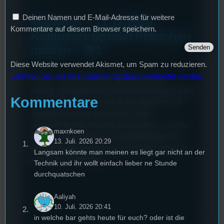
Deinen Namen und E-Mail-Adresse für weitere
Mittwoch – 11.12.2019:
Kommentare auf diesem Browser speichern.
Kulturcafé Spezial Plätzchen
backen – W1
Diese Website verwendet Akismet, um Spam zu reduzieren.
Erfahren Sie, wie Ihre Kommentardaten verarbeitet werden.
Von 18 – 21 Uhr könnt ihr gemeinsam mit
anderen Hobbybäckern viele verschiedene Sorten
Kommentare
backen. Über klassischen Butterplätzchen und
Spitzbuben werdet ihr auch ein, zwei
ungewöhnlichere Rezepte ausprobieren. Für das
maxnkoen
Material sowie Glühwein und Kinderpunsch ist
13. Juli. 2026 20:29
gesorgt. Außer gute Laune und Hunger müsst ihr
Langsam könnte man meinen es liegt gar nicht an der
also nichts mitbringen.
Technik und ihr wollt einfach lieber ne Stunde
durchquatschen
Aaliyah
10. Juli. 2026 20:41
in welche bar gehts heute für euch? oder ist die