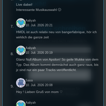
ihr besucht!
Live dabei!
Interessante Musikauswahl 🙂
Aaliyah
10. Juli. 2026 20:21
Kommentar schreiben
HMDL ist auch relativ neu von bangerfabrique, hör ich
wirklich die ganze zeit
Deine E-Mail-Addresse wird nicht veröffentlicht.
Aaliyah
Name
*
10. Juli. 2026 20:19
Glanz Null Album von Apsilon! So geile Mukke von dem
Email
*
Typ. Das Album kommt demnächst auch ganz raus, bis
jz sind nur ein paar Tracks veröffentlicht.
Text
*
Sasa
10. Juli. 2026 20:08
Deinen Namen und E-Mail-Adresse für
Hey ! Lieben Gruß von mom ♡
weitere Kommentare auf diesem Browser
speichern.
Aaliyah