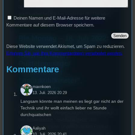
8€, bzw. ermäßigt für 5€ an der Abendkasse oder
auch vorher bei Bücher Pustet an der Uni oder
Deinen Namen und E-Mail-Adresse für weitere
über eine Mail an
karten@theaterbabylon.de
Kommentare auf diesem Browser speichern.
Bis Montag – 18. Juli 2022:
Ausstellung “Jukebox”,
Diese Website verwendet Akismet, um Spam zu reduzieren.
Roland Holzer,
Erfahren Sie, wie Ihre Kommentardaten verarbeitet werden.
Pustetpassage/
Kommentare
Schaufenster
“neunkubikmeter”,
maxnkoen
Regensburg
13. Juli. 2026 20:29
Langsam könnte man meinen es liegt gar nicht an der
Bis Ende Dezember 2022 steht der Kunst- und
Technik und ihr wollt einfach lieber ne Stunde
Kulturszene in der Regensburger Pustetpassage
durchquatschen
das Schaufenster “neunkubikmeter” zur
Verfügung. In diesem ungewöhnlichen Format
Aaliyah
haben Künstler:innen aus den darstellenden und
10. Juli. 2026 20:41