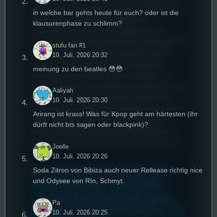
bildenden Künsten, der Literatur, der Medienkunst
in welche bar gehts heute für euch? oder ist die
und anderen Sparten die Möglichkeit,
klausurenphase zu schlimm?
ungewöhnliche Ideen in ein ungewöhnliches
Format zu setzen. Alle drei Wochen wechselt das
stufu fan #1
Schaufenster. Diese Woche könnt ihr dort bis
10. Juli. 2026 20:32
zum 18. Juli eine besondere musikalische
meinung zu den beatles 😳😳
Ausstellung von Roland Holzer vorfinden. Vor
dem Hintergrund verschiedenster Fragen rund um
Aaliyah
das Streamingzeitalter lässt der Künstler und
10. Juli. 2026 20:30
Designer das nostalgische Erlebnis einer Jukebox
Arirang ist krass! Was für Kpop geht am härtesten (ihr
wieder aufleben. Hört euch doch bei einem
dürft nicht bts sagen oder blackpink)?
kleinen Spaziergang durch die Altstadt ein paar
Sounds aus der neu interpretierten Jukebox an!
Joelle
10. Juli. 2026 20:26
Das wars für diese Woche,
Soda Zitron von Bibiza auch neuer Rellease richtig nice
und Odysee von RIn, Schmyt
wir wünschen euch eine
schöne Zeit und viel Spaß
Pa
bei den Veranstaltungen, die
10. Juli. 2026 20:25