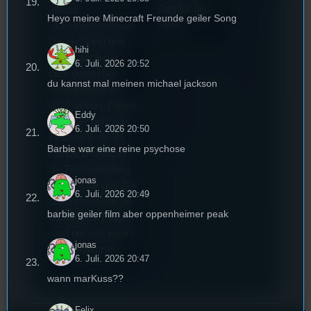
Tom für den
älteste
Heyo meine Minecraft Freunde geiler Song
Stufu.
Stummfilmfestivals
Deutschland und
hihi
wurde auch mit
6. Juli. 2026 20:52
dem deutschen
du kannst mal meinen michael jackson
Stummfilmpreis
2022 gekürt. Diesen
Eddy
Sommer geht das
6. Juli. 2026 20:50
Festival in die 44.
Barbie war eine reine psychose
Runde und Nicole,
die Festivalleitung,
jonas
hat sich für uns Zeit
6. Juli. 2026 20:49
genommen um die
barbie geiler film aber oppenheimer peak
wichtigsten Fragen
rund um das Event
jonas
zu beantworten.
6. Juli. 2026 20:47
wann marKuss??
Felix