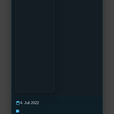
calendar_today
4. Juli 2022
label