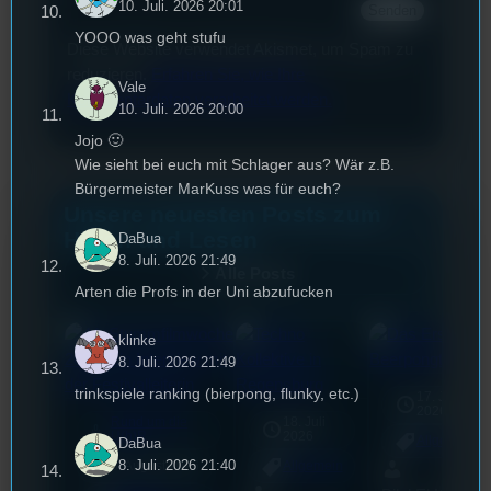
10. Juli. 2026 20:01
YOOO was geht stufu
Diese Website verwendet Akismet, um Spam zu
reduzieren.
Erfahren Sie, wie Ihre
Vale
Kommentardaten verarbeitet werden.
10. Juli. 2026 20:00
Jojo 🙂
Wie sieht bei euch mit Schlager aus? Wär z.B.
Bürgermeister MarKuss was für euch?
Unsere neuesten Posts zum
Hören und Lesen
DaBua
8. Juli. 2026 21:49
Alle Posts
Arten die Profs in der Uni abzufucken
klinke
8. Juli. 2026 21:49
trinkspiele ranking (bierpong, flunky, etc.)
17. Juli
2026
Rund um die
18. Juli
mic
U(h)R
2026
Allgemein
DaBua
8. Juli. 2026 21:40
3. August 2026
Allgemein