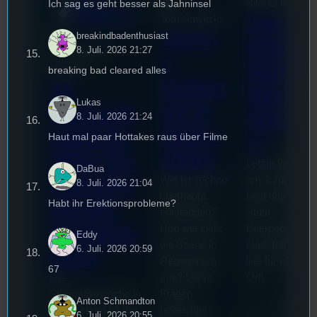
Bilal El Kasmi
Ich sag es geht besser als Jahninsel
Festivals
, 
Interview
, 
Kultur
, 
Das
Tom Sawitzki
Veranstaltungen
Techn
breakindbadenthusiast
Erste
8. Juli. 2026 21:27
Sao-Mai Sol
o
Stufu
Nguyen
breaking bad cleared alles
Kollekt
44.
Beerpo
Lukas
ive in
Stummfil
ngturni
8. Juli. 2026 21:24
Regen
mwoche
Haut mal paar Hottakes raus über Filme
er
sburg
2026: Ein
Letzte Woche
DaBua
Wie ist Techno
am 7.Juli 2026
Interview
8. Juli. 2026 21:04
überhaupt
fand das erste
Habt ihr Erektionsprobleme?
mit der
entstanden?
Stufu
Und wie sieht
Beerpongturnie
Festivalle
Eddy
die Szene in
statt. Bilal war
6. Juli. 2026 20:59
iterin
Regensburg
live für euch vo
67
aus? Diese
Ort!
Die
Fragen
Stummfilmwoche in
Anton Schmandton
beleuchtet
Regensburg ist das
6. Juli. 2026 20:55