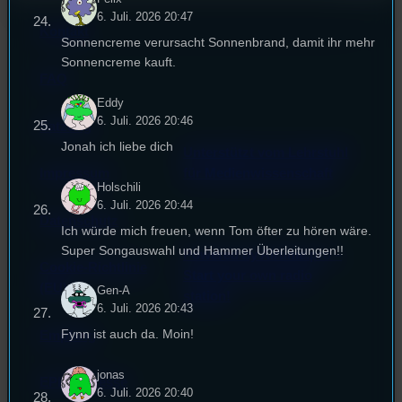
6. Juli. 2026 20:47
Kontakt
Sonnencreme verursacht Sonnenbrand, damit ihr mehr
Sonnencreme kauft.
FAQ
Eddy
6. Juli. 2026 20:46
Satzung
Jonah ich liebe dich
Unterstützt vom Lehrstuhl
Impressum
für Medienwissenschaft
Holschili
6. Juli. 2026 20:44
Datenschutz
Ich würde mich freuen, wenn Tom öfter zu hören wäre.
Super Songauswahl und Hammer Überleitungen!!
Powered by Airtime.pro –
Cookie-Richtlinie
Start your own radio
(EU)
Gen-A
station!
6. Juli. 2026 20:43
Fynn ist auch da. Moin!
Empfang
jonas
EPK & Presse
6. Juli. 2026 20:40