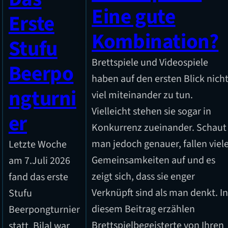
Eine gute
Erste
Kombination?
Stufu
Brettspiele und Videospiele
Beerpo
haben auf den ersten Blick nich
ngturni
viel miteinander zu tun.
Vielleicht stehen sie sogar in
er
Konkurrenz zueinander. Schaut
man jedoch genauer, fallen viel
Letzte Woche
Gemeinsamkeiten auf und es
am 7.Juli 2026
zeigt sich, dass sie enger
fand das erste
Verknüpft sind als man denkt. I
Stufu
diesem Beitrag erzählen
Beerpongturnier
Brettspielbegeisterte von Ihren
statt. Bilal war