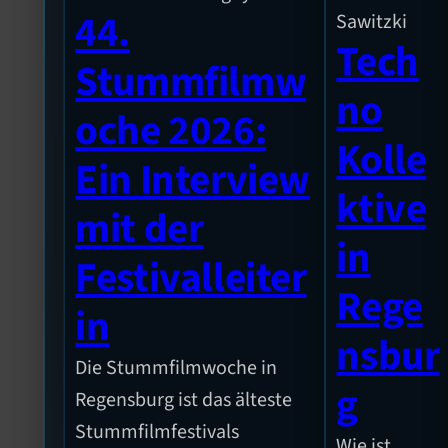
44.
Sawitzki
Tech
Stummfilmw
no
oche 2026:
Kolle
Ein Interview
ktive
mit der
in
Festivalleiter
Rege
in
nsbur
Die Stummfilmwoche in
g
Regensburg ist das älteste
Stummfilmfestivals
Wie ist