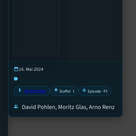
16. Mai 2024
calendar_today
label
mic
layers
podcasts
UR-Watchlist
1
43
Staffel
Episode
David Pohlen, Moritz Glas, Arno Renz
group