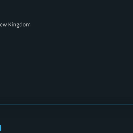
: New Kingdom
n