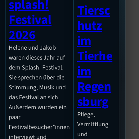
splash!
Tiersc
Festival
hutz
2026
im
Helene und Jakob
t
Tierhe
waren dieses Jahr auf
im
dem Splash! Festival.
Sie sprechen über die
Regen
Stimmung, Musik und
e
sburg
das Festival an sich.
Außerdem wurden ein
Pflege,
paar
n
Vermittlung
Festivalbesucher*innen
und
interviewt und