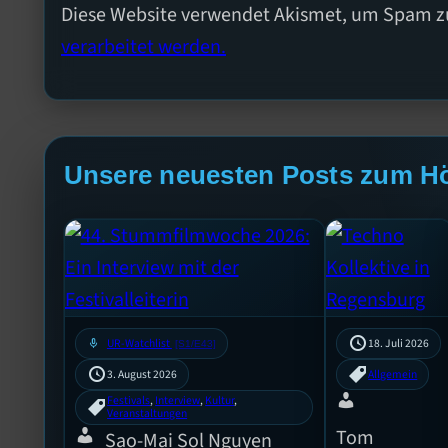
Diese Website verwendet Akismet, um Spam z
verarbeitet werden.
Unsere neuesten Posts zum H
mic
UR-Watchlist
18. Juli 2026
[S1/E43]
3. August 2026
Allgemein
Festivals
, 
Interview
, 
Kultur
, 
Veranstaltungen
Tom
Sao-Mai Sol Nguyen