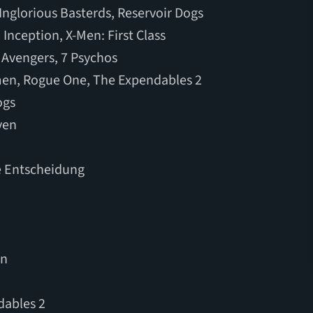
 Inglorious Basterds, Reservoir Dogs
 Inception, X-Men: First Class
 Avengers, 7 Psychos
omen, Rogue One, The Expendables 2
ogs
ven
te Entscheidung
en
dables 2