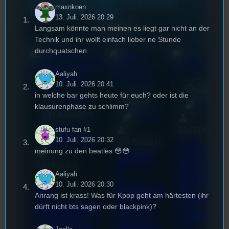
maxnkoen
Hören und Lesen
13. Juli. 2026 20:29
Alle Posts
Langsam könnte man meinen es liegt gar nicht an der
Technik und ihr wollt einfach lieber ne Stunde
durchquatschen
Aaliyah
10. Juli. 2026 20:41
17. Juli
2026
in welche bar gehts heute für euch? oder ist die
18. Juli
mic
UR-Watchlist
2026
Allgemein
klausurenphase zu schlimm?
3. August 2026
Allgemein
Festivals
, 
stufu fan #1
Bilal El Kasmi
Interview
, 
Kultur
, 
10. Juli. 2026 20:32
Das
Tom Sawitzki
Veranstaltungen
meinung zu den beatles 😳😳
Techn
Erste
Sao-Mai Sol
o
Aaliyah
Stufu
Nguyen
10. Juli. 2026 20:30
44.
Kollekt
Beerpo
Arirang ist krass! Was für Kpop geht am härtesten (ihr
Stummfil
ive in
dürft nicht bts sagen oder blackpink)?
ngturni
mwoche
Regen