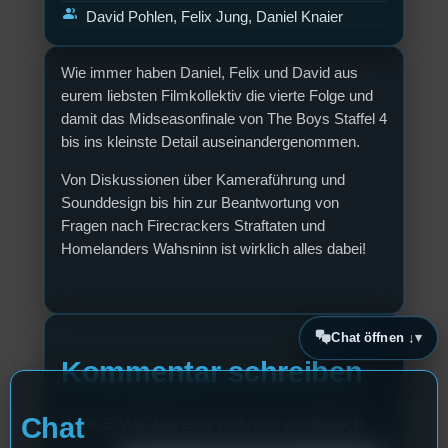
group
David Pohlen, Felix Jung, Daniel Knaier
Wie immer haben Daniel, Felix und David aus
eurem liebsten Filmkollektiv die vierte Folge und
damit das Midseasonfinale von The Boys Staffel 4
bis ins kleinste Detail auseinandergenommen.
Von Diskussionen über Kameraführung und
Sounddesign bis hin zur Beantwortung von
Fragen nach Firecrackers Straftaten und
Homelanders Wahsninn ist wirklich alles dabei!
Chat öffnen ↓
Kommentar schreiben
Chat
Deine E-Mail-Addresse wird nicht veröffentlicht.