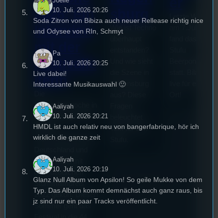
er
Joelle
2026: Ein
sburg
10. Juli. 2026 20:26
Letzte Woche
Soda Zitron von Bibiza auch neuer Rellease richtig nice
Interview
Wie ist Techno
am 7.Juli 2026
und Odysee von RIn, Schmyt
überhaupt
fand das erste
mit der
entstanden?
Stufu
Pa
Festivalle
Und wie sieht
Beerpongturnie
10. Juli. 2026 20:25
die Szene in
statt. Bilal war
Live dabei!
iterin
Regensburg
live für euch vo
Interessante Musikauswahl 🙂
Die
aus? Diese
Ort!
Stummfilmwoche in
Fragen
Aaliyah
Regensburg ist das
10. Juli. 2026 20:21
beleuchtet
HMDL ist auch relativ neu von bangerfabrique, hör ich
älteste
Tom für den
wirklich die ganze zeit
Stummfilmfestivals
Stufu.
Deutschland und
Aaliyah
wurde auch mit
10. Juli. 2026 20:19
dem deutschen
Glanz Null Album von Apsilon! So geile Mukke von dem
Stummfilmpreis
Typ. Das Album kommt demnächst auch ganz raus, bis
2022 gekürt. Diesen
jz sind nur ein paar Tracks veröffentlicht.
Sommer geht das
Festival in die 44.