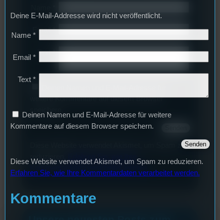
Name
*
Deine E-Mail-Addresse wird nicht veröffentlicht.
Email
*
Name
*
Text
*
Email
*
Text
*
Deinen Namen und E-Mail-Adresse für
weitere Kommentare auf diesem Browser
speichern.
Deinen Namen und E-Mail-Adresse für weitere
Kommentare auf diesem Browser speichern.
Diese Website verwendet Akismet, um Spam zu
reduzieren.
Erfahren Sie, wie Ihre
Diese Website verwendet Akismet, um Spam zu reduzieren.
Kommentardaten verarbeitet werden.
Erfahren Sie, wie Ihre Kommentardaten verarbeitet werden.
Kommentare
Unsere neuesten Posts zum