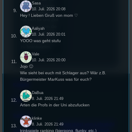
Sasa
Runde und Nicole,
10. Juli. 2026 20:08
die Festivalleitung,
Hey ! Lieben Gruß von mom ♡
hat sich für uns Zeit
genommen um die
Aaliyah
wichtigsten Fragen
10. Juli. 2026 20:01
rund um das Event
YOOO was geht stufu
zu beantworten.
Vale
10. Juli. 2026 20:00
Jojo 🙂
Wie sieht bei euch mit Schlager aus? Wär z.B.
Bürgermeister MarKuss was für euch?
Kontakt
DaBua
8. Juli. 2026 21:49
FAQ
Arten die Profs in der Uni abzufucken
Satzung
klinke
Unterstützt vom Lehrstuhl
8. Juli. 2026 21:49
trinkspiele ranking (bierpong, flunky, etc.)
Impressum
für Medienwissenschaft