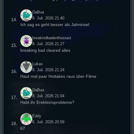
DaBua
Datenschutz
8. Juli. 2026 21:40
Ich sag es geht besser als Jahninsel
Powered by Airtime.pro –
Cookie-Richtlinie
Start your own radio
(EU)
breakindbadenthusiast
station!
8. Juli. 2026 21:27
breaking bad cleared alles
Empfang
Lukas
EPK & Presse
8. Juli. 2026 21:24
Haut mal paar Hottakes raus über Filme
Studentenfunk
DaBua
Universitätsstraße 31
8. Juli. 2026 21:04
93053 Regensburg
Habt ihr Erektionsprobleme?
Büro:
PT 4.0.73
Studio:
SH 1.39
Eddy
6. Juli. 2026 20:59
Telefon:
0941 9435784
67