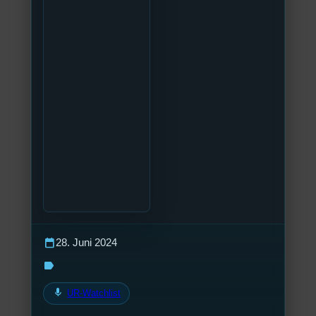
calendar_today
28. Juni 2024
label
mic
UR-Watchlist