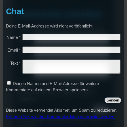
Chat
Kommentar schreiben
Deine E-Mail-Addresse wird nicht veröffentlicht.
Deine E-Mail-Addresse wird nicht veröffentlicht.
Name
*
Name
*
Email
*
Email
*
Text
*
Text
*
Deinen Namen und E-Mail-Adresse für weitere
Deinen Namen und E-Mail-Adresse für
Kommentare auf diesem Browser speichern.
weitere Kommentare auf diesem Browser
speichern.
Diese Website verwendet Akismet, um Spam zu reduzieren.
Erfahren Sie, wie Ihre Kommentardaten verarbeitet werden.
Diese Website verwendet Akismet, um Spam zu
reduzieren.
Erfahren Sie, wie Ihre