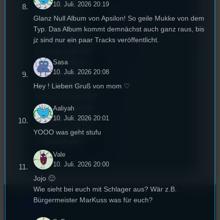
10. Juli. 2026 20:19
wurde auch mit
dem deutschen
Glanz Null Album von Apsilon! So geile Mukke von dem
Stummfilmpreis
Typ. Das Album kommt demnächst auch ganz raus, bis
2022 gekürt. Diesen
jz sind nur ein paar Tracks veröffentlicht.
Sommer geht das
Sasa
Festival in die 44.
10. Juli. 2026 20:08
Runde und Nicole,
die Festivalleitung,
Hey ! Lieben Gruß von mom ♡
hat sich für uns Zeit
genommen um die
Aaliyah
10. Juli. 2026 20:01
wichtigsten Fragen
rund um das Event
YOOO was geht stufu
zu beantworten.
Vale
10. Juli. 2026 20:00
Jojo 🙂
Wie sieht bei euch mit Schlager aus? Wär z.B.
Bürgermeister MarKuss was für euch?
Kontakt