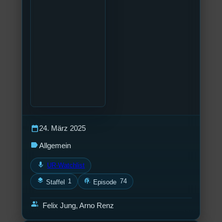
calendar_today
24. März 2025
label
Allgemein
mic
UR-Watchlist
layers
podcasts
1
74
Staffel
Episode
group
Felix Jung, Arno Renz