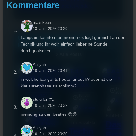
Kommentare
Kommentardaten verarbeitet werden.
maxnkoen
13. Juli. 2026 20:29
Unsere neuesten Posts zum
Langsam könnte man meinen es liegt gar nicht an der
Hören und Lesen
Technik und ihr wollt einfach lieber ne Stunde
durchquatschen
Alle Posts
Aaliyah
10. Juli. 2026 20:41
in welche bar gehts heute für euch? oder ist die
klausurenphase zu schlimm?
17. Juli
2026
UR-Watchlist
18. Juli
mic
stufu fan #1
2026
[S1/E74]
Allgemein
10. Juli. 2026 20:32
3. August 2026
Allgemein
meinung zu den beatles 😳😳
Bilal El Kasmi
Festivals
, 
Interview
, 
Kultur
, 
Das
Tom Sawitzki
Veranstaltungen
Aaliyah
Techn
Erste
10. Juli. 2026 20:30