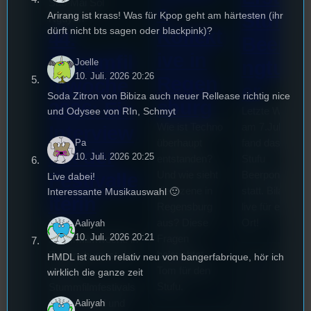
Sao-Mai Sol
o
Arirang ist krass! Was für Kpop geht am härtesten (ihr
Stufu
Nguyen
dürft nicht bts sagen oder blackpink)?
Kollekt
44.
Beerpo
ive in
Stummfil
Joelle
ngturni
10. Juli. 2026 20:26
Regen
mwoche
er
Soda Zitron von Bibiza auch neuer Rellease richtig nice
sburg
2026: Ein
und Odysee von RIn, Schmyt
Letzte Woche
Wie ist Techno
am 7.Juli 2026
Interview
Pa
überhaupt
fand das erste
mit der
10. Juli. 2026 20:25
entstanden?
Stufu
Und wie sieht
Beerpongturnie
Festivalle
Live dabei!
die Szene in
statt. Bilal war
Interessante Musikauswahl 🙂
iterin
Regensburg
live für euch vo
aus? Diese
Ort!
Aaliyah
Die
10. Juli. 2026 20:21
Fragen
Stummfilmwoche in
beleuchtet
Regensburg ist das
HMDL ist auch relativ neu von bangerfabrique, hör ich
Tom für den
älteste
wirklich die ganze zeit
Stufu.
Stummfilmfestivals
Deutschland und
Aaliyah