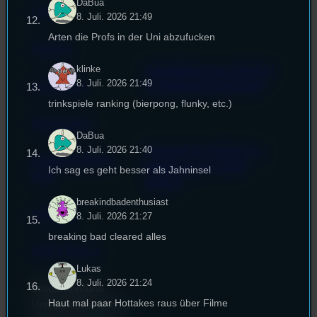
DaBua
FAQ
8. Juli. 2026 21:49
Arten die Profs in der Uni abzufucken
Satzung
klinke
Unterstützt vom Lehrstuhl
8. Juli. 2026 21:49
Impressum
für Medienwissenschaft
trinkspiele ranking (bierpong, flunky, etc.)
Datenschutz
DaBua
8. Juli. 2026 21:40
Powered by Airtime.pro –
Cookie-Richtlinie
Start your own radio
Ich sag es geht besser als Jahninsel
(EU)
station!
breakindbadenthusiast
Empfang
8. Juli. 2026 21:27
breaking bad cleared alles
EPK & Presse
Lukas
8. Juli. 2026 21:24
Studentenfunk
Haut mal paar Hottakes raus über Filme
Universitätsstraße 31