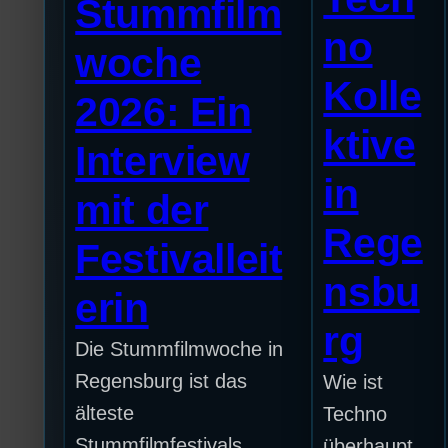
Stummfilm
no
woche
Kolle
2026: Ein
ktive
Interview
in
mit der
Rege
Festivalleit
nsbu
erin
rg
Die Stummfilmwoche in
Regensburg ist das
Wie ist
älteste
Techno
Stummfilmfestivals
überhaupt