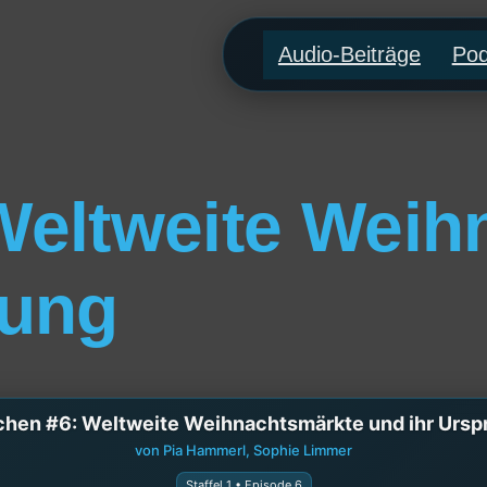
Audio-Beiträge
Pod
Weltweite Weih
rung
chen #6: Weltweite Weihnachtsmärkte und ihr Ursp
von Pia Hammerl, Sophie Limmer
Staffel 1 • Episode 6