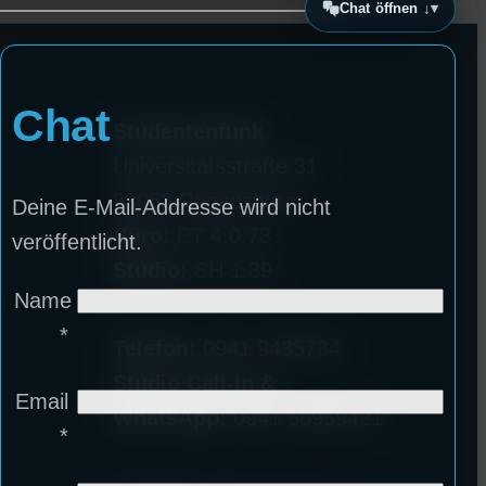
Chat öffnen ↓
Chat
Studentenfunk
Universitätsstraße 31
93053 Regensburg
Deine E-Mail-Addresse wird nicht
Büro:
PT 4.0.73
veröffentlicht.
Studio:
SH 1.39
Name
*
Telefon:
0941 9435784
Studio Call-In &
Email
WhatsApp:
0941 56959421
*