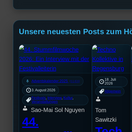
Unsere neuesten Posts zum H
18. Juli
mic
Adventskalender 2025
[S1/E6]
2026
3. August 2026
Allgemein
Festivals
, 
Interview
, 
Kultur
, 
Veranstaltungen
Sao-Mai Sol Nguyen
Tom
44.
Sawitzki
Tech