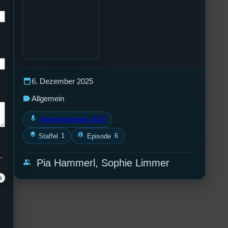
calendar_today
6. Dezember 2025
label
Allgemein
mic
Adventskalender 2025
layers
podcasts
1
6
Staffel
Episode
.
group
Pia Hammerl, Sophie Limmer