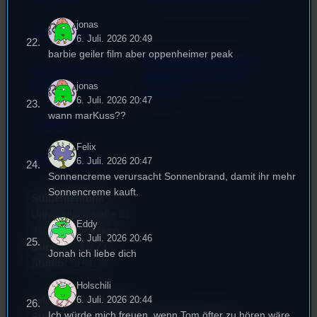
jonas
Datenschutz
6. Juli. 2026 20:49
barbie geiler film aber oppenheimer peak
Powered by Airtime.pro –
Cookie-Richtlinie
Start your own radio
jonas
(EU)
station!
6. Juli. 2026 20:47
wann marKuss??
Empfang
Felix
EPK & Presse
6. Juli. 2026 20:47
Sonnencreme verursacht Sonnenbrand, damit ihr mehr
Sonnencreme kauft.
Studentenfunk
Universitätsstraße 31
Eddy
93053 Regensburg
6. Juli. 2026 20:46
Büro:
PT 4.0.73
Jonah ich liebe dich
Studio:
SH 1.39
Holschili
6. Juli. 2026 20:44
Telefon:
0941 9435784
Ich würde mich freuen, wenn Tom öfter zu hören wäre.