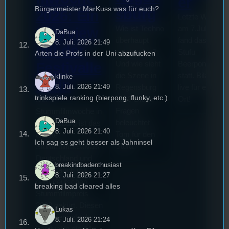
er
Bürgermeister MarKuss was für euch?
sburg
2026: Ein
Letzte Woche
Wie ist Techno
am 7.Juli 2026
Interview
DaBua
überhaupt
fand das erste
8. Juli. 2026 21:49
mit der
entstanden?
Stufu
Arten die Profs in der Uni abzufucken
Und wie sieht
Beerpongturnie
Festivalle
die Szene in
statt. Bilal war
klinke
iterin
8. Juli. 2026 21:49
Regensburg
live für euch vo
trinkspiele ranking (bierpong, flunky, etc.)
aus? Diese
Ort!
Die
Fragen
Stummfilmwoche in
DaBua
beleuchtet
Regensburg ist das
8. Juli. 2026 21:40
Tom für den
älteste
Ich sag es geht besser als Jahninsel
Stufu.
Stummfilmfestivals
Deutschland und
breakindbadenthusiast
wurde auch mit
8. Juli. 2026 21:27
dem deutschen
breaking bad cleared alles
Stummfilmpreis
2022 gekürt. Diesen
Lukas
Sommer geht das
8. Juli. 2026 21:24
Festival in die 44.