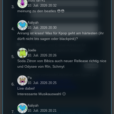
stufu fan #1
Name
*
10. Juli. 2026 20:32
meinung zu den beatles 😳😳
Email
*
Aaliyah
Text
*
10. Juli. 2026 20:30
Arirang ist krass! Was für Kpop geht am härtesten (ihr
dürft nicht bts sagen oder blackpink)?
Deinen Namen und E-Mail-Adresse für
Joelle
weitere Kommentare auf diesem Browser
10. Juli. 2026 20:26
speichern.
Soda Zitron von Bibiza auch neuer Rellease richtig nice
und Odysee von RIn, Schmyt
Diese Website verwendet Akismet, um Spam zu
Pa
reduzieren.
Erfahren Sie, wie Ihre
10. Juli. 2026 20:25
Kommentardaten verarbeitet werden.
Live dabei!
Interessante Musikauswahl 🙂
Aaliyah
10. Juli. 2026 20:21
Unsere neuesten Posts zum