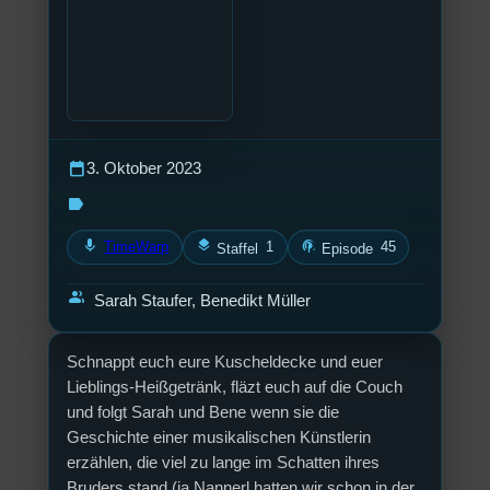
calendar_today
3. Oktober 2023
label
mic
layers
podcasts
TimeWarp
1
45
Staffel
Episode
group
Sarah Staufer, Benedikt Müller
Schnappt euch eure Kuscheldecke und euer
Lieblings-Heißgetränk, fläzt euch auf die Couch
und folgt Sarah und Bene wenn sie die
Geschichte einer musikalischen Künstlerin
erzählen, die viel zu lange im Schatten ihres
Bruders stand (ja Nannerl hatten wir schon in der