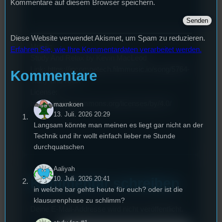
Kommentare auf diesem Browser speichern.
Diese Website verwendet Akismet, um Spam zu reduzieren.
Musik:
Erfahren Sie, wie Ihre Kommentardaten verarbeitet werden.
Study And Relax by Kevin MacLeod
Link: https://incompetech.filmmusic.io/song/5764-
Kommentare
study-and-relax
License:
http://creativecommons.org/licenses/by/4.0/
maxnkoen
13. Juli. 2026 20:29
Langsam könnte man meinen es liegt gar nicht an der
Technik und ihr wollt einfach lieber ne Stunde
durchquatschen
Aaliyah
10. Juli. 2026 20:41
Kommentar schreiben
in welche bar gehts heute für euch? oder ist die
klausurenphase zu schlimm?
Deine E-Mail-Addresse wird nicht veröffentlicht.