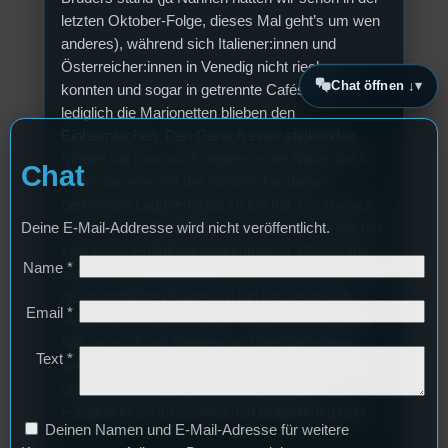
letzten Oktober-Folge, dieses Mal geht’s um wen
anderes), während sich Italiener:innen und
Österreicher:innen in Venedig nicht riechen
Chat öffnen ↓
konnten und sogar in getrennte Cafés gingen,
lediglich die Marionetten blieben den
Einheimischen. Den Geruch einer stinkenden
Kloake hat man auch ungern in der Nase, auch
Chat
wenn das was mit der Geschichte dieser
berühmten Lagunenstadt zu tun hat, um die sich
eben so viele Erzählungen ranken mögen wie um
Deine E-Mail-Addresse wird nicht veröffentlicht.
spanische Erbfolgeungereimtheiten. Ob Sarahs
Name
*
aktueller Spanienaufenthalt etwas mit der Auswahl
der monatlichen Fakten zu tun hat, lässt sich
Email
*
stark vermuten, denn auch zum Ende der Folge
hält sie euch mit Spanien im TimeWarp-Bann,
Text
*
wenn es etwa 100 Jahre später um Propaganda
und Inszenierungen sowie wagemutige
Fotograf:innen im Spanischen Bürgerkrieg geht.
Deinen Namen und E-Mail-Adresse für weitere