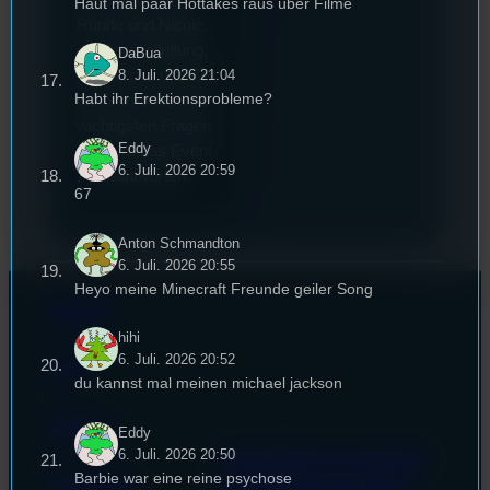
Haut mal paar Hottakes raus über Filme
Runde und Nicole,
die Festivalleitung,
DaBua
hat sich für uns Zeit
8. Juli. 2026 21:04
Habt ihr Erektionsprobleme?
genommen um die
wichtigsten Fragen
Eddy
rund um das Event
6. Juli. 2026 20:59
zu beantworten.
67
Anton Schmandton
6. Juli. 2026 20:55
Heyo meine Minecraft Freunde geiler Song
Kontakt
hihi
6. Juli. 2026 20:52
FAQ
du kannst mal meinen michael jackson
Satzung
Eddy
6. Juli. 2026 20:50
Unterstützt vom Lehrstuhl
Barbie war eine reine psychose
Impressum
für Medienwissenschaft