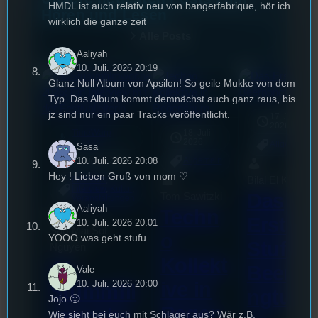
HMDL ist auch relativ neu von bangerfabrique, hör ich
Hören und Lesen
wirklich die ganze zeit
Alle Posts
Aaliyah
10. Juli. 2026 20:19
Glanz Null Album von Apsilon! So geile Mukke von dem
Typ. Das Album kommt demnächst auch ganz raus, bis
jz sind nur ein paar Tracks veröffentlicht.
17. Juli
2026
TimeWarp
18. Juli
mic
2026
[S1/E45]
Allgemein
Sasa
10. Juli. 2026 20:08
3. August 2026
Allgemein
Hey ! Lieben Gruß von mom ♡
Bilal El Kasmi
Festivals
, 
Interview
, 
Kultur
, 
Das
Tom Sawitzki
Veranstaltungen
Aaliyah
Techn
Erste
10. Juli. 2026 20:01
Sao-Mai Sol
o
YOOO was geht stufu
Stufu
Nguyen
Kollekt
44.
Beerpo
Vale
ive in
10. Juli. 2026 20:00
Stummfil
ngturni
Jojo 🙂
Regen
mwoche
Wie sieht bei euch mit Schlager aus? Wär z.B.