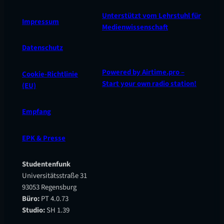
diesem Beitra
Zeit genommen um
Unterstützt vom Lehrstuhl für
erzählen
die wichtigsten
Impressum
Medienwissenschaft
Brettspielbege
Fragen rund um
von Ihren
das Event zu
Datenschutz
Erfahrungen 
beantworten.
und es wird n
auf diese…
Powered by Airtime.pro –
Cookie-Richtlinie
Start your own radio station!
(EU)
Empfang
EPK & Presse
Studentenfunk
Universitätsstraße 31
93053 Regensburg
Büro:
PT 4.0.73
Studio:
SH 1.39