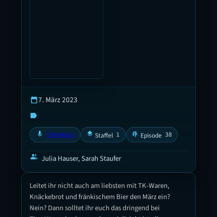
7. März 2023
calendar_today
label
mic
layers
podcasts
TimeWarp
1
38
Staffel
Episode
group
Julia Hauser, Sarah Staufer
Leitet ihr nicht auch am liebsten mit TK-Waren,
Knäckebrot und fränkischem Bier den März ein?
Nein? Dann solltet ihr euch das dringend bei