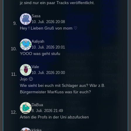
Erste
Sao-Mai Sol
jz sind nur ein paar Tracks veröffentlicht.
o
Stufu
Nguyen
Kollekt
44.
Sasa
Beerpo
10. Juli. 2026 20:08
ive in
Stummfil
ngturni
Hey ! Lieben Gruß von mom ♡
Regen
mwoche
er
Aaliyah
sburg
2026: Ein
10. Juli. 2026 20:01
Letzte Woche
YOOO was geht stufu
Wie ist Techno
am 7.Juli 2026
Interview
überhaupt
fand das erste
mit der
Vale
entstanden?
Stufu
10. Juli. 2026 20:00
Und wie sieht
Beerpongturnie
Festivalle
Jojo 🙂
die Szene in
statt. Bilal war
iterin
Wie sieht bei euch mit Schlager aus? Wär z.B.
Regensburg
live für euch vo
Bürgermeister MarKuss was für euch?
aus? Diese
Ort!
Die
Fragen
Stummfilmwoche in
DaBua
beleuchtet
Regensburg ist das
8. Juli. 2026 21:49
Tom für den
älteste
Arten die Profs in der Uni abzufucken
Stufu.
Stummfilmfestivals
Deutschland und
klinke