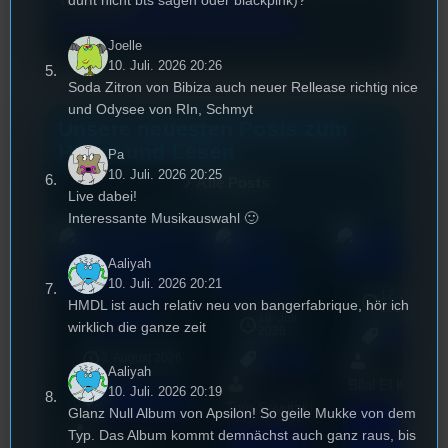
dürft nicht bts sagen oder blackpink)?
reduzieren.
Erfahren Sie, wie Ihre
Kommentardaten verarbeitet werden.
Joelle
10. Juli. 2026 20:26
Soda Zitron von Bibiza auch neuer Rellease richtig nice
und Odysee von RIn, Schmyt
Unsere neuesten Posts zum
Hören und Lesen
Pa
10. Juli. 2026 20:25
Alle Posts
Live dabei!
Interessante Musikauswahl 🙂
Aaliyah
10. Juli. 2026 20:21
17. Juli
HMDL ist auch relativ neu von bangerfabrique, hör ich
2026
TimeWarp
18. Juli
mic
wirklich die ganze zeit
2026
[S1/E14]
Allgemein
3. August 2026
Allgemein
Aaliyah
Bilal El Kasmi
Festivals
, 
10. Juli. 2026 20:19
Interview
, 
Kultur
, 
Das
Tom Sawitzki
Veranstaltungen
Glanz Null Album von Apsilon! So geile Mukke von dem
Techn
Typ. Das Album kommt demnächst auch ganz raus, bis