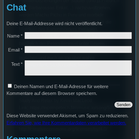
Familienbeziehungen der Staufer (und ja Friedrich
Chat
II ist Barbarossas Enkel…) nachzuvollziehen,
werden Machu Pichu in Peru und morbide
Grabstätten in Südspanien entdeckt sowie die
Deine E-Mail-Addresse wird nicht veröffentlicht.
Mordlust des Kartenmörders therapiert.
Name
*
Außerdem könnt ihr eure Timewarp-Kenntnisse
bezüglich der Petersilieninsel unter Beweis
Email
*
stellen, Empfehlungen für Gesellschaftsspiele
lauschen und euch on top über wahre
Text
*
Studentenfunk-Studioqualität freuen.
Deinen Namen und E-Mail-Adresse für weitere
Musik:
Kommentare auf diesem Browser speichern.
Study And Relax by Kevin MacLeod
Link: https://incompetech.filmmusic.io/song/5764-
study-and-relax
Diese Website verwendet Akismet, um Spam zu reduzieren.
License:
Erfahren Sie, wie Ihre Kommentardaten verarbeitet werden.
http://creativecommons.org/licenses/by/4.0/