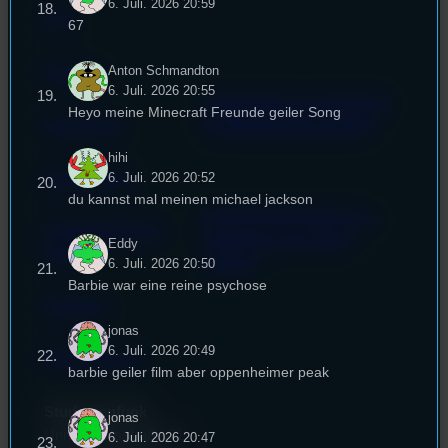
6. Juli. 2026 20:59
FAQ
67
Anton Schmandton
Satzung
6. Juli. 2026 20:55
Unterstützt vom Lehrstuhl
Heyo meine Minecraft Freunde geiler Song
Impressum
für Medienwissenschaft
hihi
6. Juli. 2026 20:52
Datenschutz
du kannst mal meinen michael jackson
Powered by Airtime.pro –
Cookie-Richtlinie
Start your own radio
Eddy
(EU)
station!
6. Juli. 2026 20:50
Barbie war eine reine psychose
Empfang
jonas
6. Juli. 2026 20:49
EPK & Presse
barbie geiler film aber oppenheimer peak
Studentenfunk
jonas
Universitätsstraße 31
6. Juli. 2026 20:47