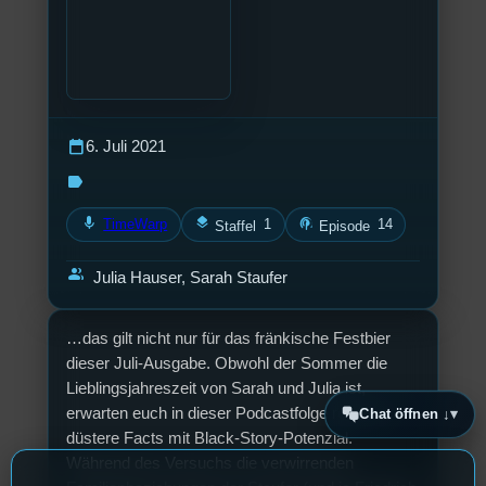
calendar_today
6. Juli 2021
label
mic
layers
podcasts
TimeWarp
1
14
Staffel
Episode
group
Julia Hauser, Sarah Staufer
…das gilt nicht nur für das fränkische Festbier
dieser Juli-Ausgabe. Obwohl der Sommer die
Lieblingsjahreszeit von Sarah und Julia ist,
erwarten euch in dieser Podcastfolge reichlich
Chat öffnen ↓
düstere Facts mit Black-Story-Potenzial.
Während des Versuchs die verwirrenden