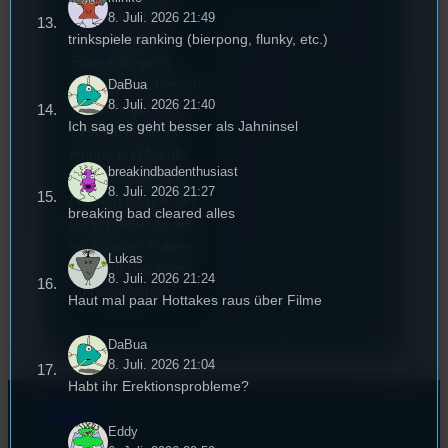
wurde auch mit
8. Juli. 2026 21:49
trinkspiele ranking (bierpong, flunky, etc.)
dem deutschen
Stummfilmpreis
DaBua
2022 gekürt. Diesen
8. Juli. 2026 21:40
Sommer geht das
Ich sag es geht besser als Jahninsel
Festival in die 44.
Runde und Nicole,
breakindbadenthusiast
die Festivalleitung,
8. Juli. 2026 21:27
hat sich für uns Zeit
breaking bad cleared alles
genommen um die
wichtigsten Fragen
Lukas
rund um das Event
8. Juli. 2026 21:24
zu beantworten.
Haut mal paar Hottakes raus über Filme
DaBua
8. Juli. 2026 21:04
Habt ihr Erektionsprobleme?
Kontakt
Eddy