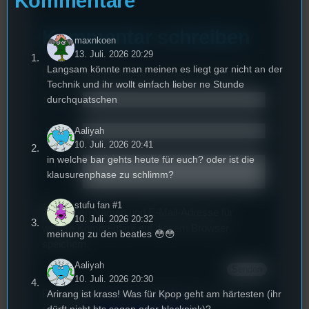
Kommentare
Kommentar schreiben
maxnkoen
13. Juli. 2026 20:29
Langsam könnte man meinen es liegt gar nicht an der
Deine E-Mail-Addresse wird nicht veröffentlicht.
Technik und ihr wollt einfach lieber ne Stunde
durchquatschen
Name
*
Aaliyah
Email
*
10. Juli. 2026 20:41
in welche bar gehts heute für euch? oder ist die
Text
*
klausurenphase zu schlimm?
stufu fan #1
Deinen Namen und E-Mail-Adresse für
10. Juli. 2026 20:32
weitere Kommentare auf diesem Browser
meinung zu den beatles 😳😳
speichern.
Aaliyah
10. Juli. 2026 20:30
Diese Website verwendet Akismet, um Spam zu
Arirang ist krass! Was für Kpop geht am härtesten (ihr