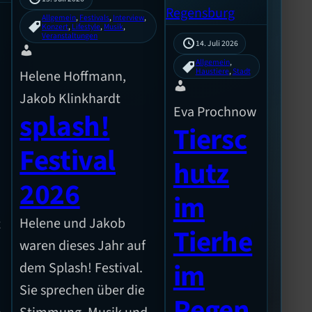
Allgemein
, 
Festivals
, 
Interview
, 
Konzert
, 
Lifestyle
, 
Musik
, 
Veranstaltungen
14. Juli 2026
Allgemein
, 
Haustiere
, 
Stadt
Helene Hoffmann,
Jakob Klinkhardt
Eva Prochnow
splash!
Tiersc
Festival
hutz
2026
im
Helene und Jakob
t
Tierhe
waren dieses Jahr auf
im
dem Splash! Festival.
Sie sprechen über die
Regen