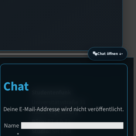
Chat öffnen ↓
Chat
Studentenfunk
Universitätsstraße 31
Deine E-Mail-Addresse wird nicht veröffentlicht.
93053 Regensburg
Büro:
PT 4.0.73
Name
Studio:
SH 1.39
*