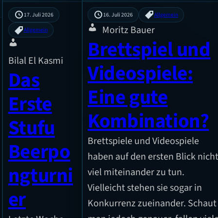
17. Juli 2026
16. Juli 2026
Allgemein
Moritz Bauer
Allgemein
Brettspiel und
Bilal El Kasmi
Videospiele:
Das
Eine gute
Erste
Kombination?
Stufu
Brettspiele und Videospiele
Beerpo
haben auf den ersten Blick nich
ngturni
viel miteinander zu tun.
Vielleicht stehen sie sogar in
er
Konkurrenz zueinander. Schaut