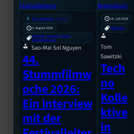
mic
The Lowest Bar
18. Juli 2026
[S1/E21]
3. August 2026
Allgemein
Festivals
, 
Interview
, 
Kultur
, 
Veranstaltungen
Tom
Sao-Mai Sol Nguyen
44.
Sawitzki
Tech
Stummfilmw
no
oche 2026:
Kolle
Ein Interview
ktive
mit der
in
Festivalleiter