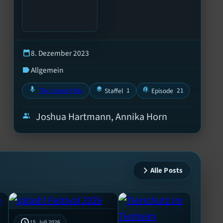
8. Dezember 2023
calendar_today
Allgemein
label
mic
layers
podcasts
The Lowest Bar
1
21
Staffel
Episode
Joshua Hartmann, Annika Horn
group
Alle Posts
15. Juli 2026