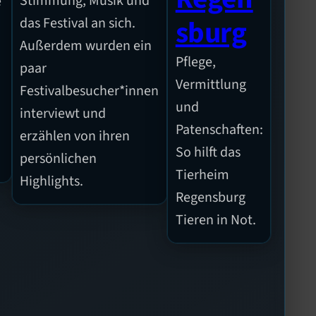
Stimmung, Musik und
e
sburg
das Festival an sich.
Außerdem wurden ein
Pflege,
paar
n
Vermittlung
Festivalbesucher*innen
und
interviewt und
Patenschaften:
erzählen von ihren
So hilft das
persönlichen
Tierheim
Highlights.
Regensburg
Tieren in Not.