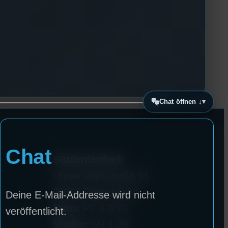
Chat öffnen ↓
Chat
Studentenfunk
Universitätsstraße 31
93053 Regensburg
Deine E-Mail-Addresse wird nicht
Büro:
PT 4.0.73
veröffentlicht.
Studio:
SH 1.39