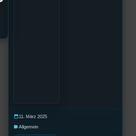
calendar_today
11. März 2025
label
Allgemein