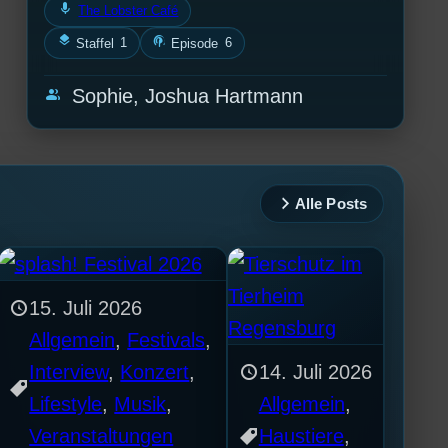
mic
The Lobster Café
layers
podcasts
1
6
Staffel
Episode
group
Sophie, Joshua Hartmann
Alle Posts
15. Juli 2026
Allgemein
, 
Festivals
, 
Interview
, 
Konzert
, 
14. Juli 2026
Lifestyle
, 
Musik
, 
Allgemein
, 
Veranstaltungen
Haustiere
, 