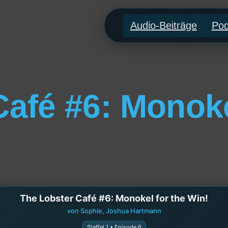
Audio-Beiträge
Pod
afé #6: Monoke
The Lobster Café #6: Monokel for the Win!
von Sophie, Joshua Hartmann
Staffel 1 • Episode 6