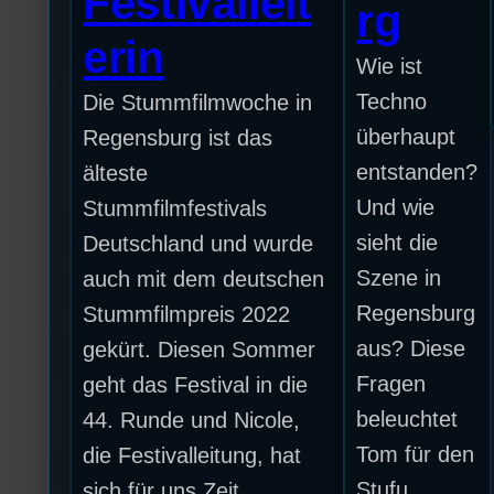
Festivalleit
rg
erin
Wie ist
Techno
Die Stummfilmwoche in
überhaupt
Regensburg ist das
entstanden?
älteste
Und wie
Stummfilmfestivals
sieht die
Deutschland und wurde
Szene in
auch mit dem deutschen
Regensburg
Stummfilmpreis 2022
aus? Diese
gekürt. Diesen Sommer
Fragen
geht das Festival in die
beleuchtet
44. Runde und Nicole,
Tom für den
die Festivalleitung, hat
Stufu.
sich für uns Zeit