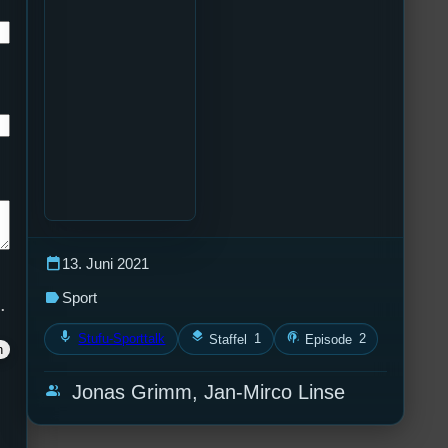
calendar_today
13. Juni 2021
label
Sport
.
mic
layers
podcasts
Stufu-Sporttalk
1
2
Staffel
Episode
group
Jonas Grimm, Jan-Mirco Linse