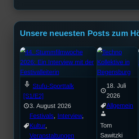
Unsere neuesten Posts zum H
mic
18. Juli
Stufu-Sporttalk
2026
[S1/E2]
Allgemein
3. August 2026
Festivals
, 
Interview
, 
Tom
Kultur
, 
Sawitzki
Veranstaltungen