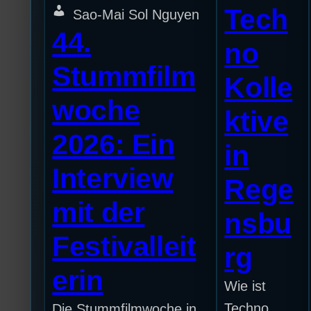
Tech
Sao-Mai Sol Nguyen
44.
no
Stummfilm
Kolle
woche
ktive
2026: Ein
in
Interview
Rege
mit der
nsbu
Festivalleit
rg
erin
Wie ist
Techno
Die Stummfilmwoche in