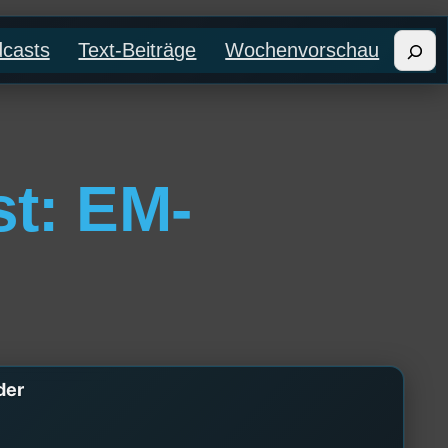
Such
casts
Text-Beiträge
Wochenvorschau
st: EM-
der