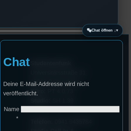
Chat öffnen ↓
Chat
Studentenfunk
Universitätsstraße 31
93053 Regensburg
Deine E-Mail-Addresse wird nicht
Büro:
PT 4.0.73
veröffentlicht.
Studio:
SH 1.39
Name
*
Telefon:
0941 9435784