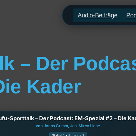
Audio-Beiträge
Pod
lk – Der Podca
Die Kader
ufu-Sporttalk – Der Podcast: EM-Spezial #2 – Die Ka
von Jonas Grimm, Jan-Mirco Linse
Staffel 1 • Episode 2