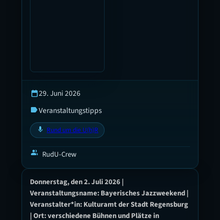
29. Juni 2026
calendar_today
Veranstaltungstipps
label
mic
Rund um die U(h)R
group
RudU-Crew
Donnerstag, den 2. Juli 2026 |
Veranstaltungsname: Bayerisches Jazzweekend |
Veranstalter*in: Kulturamt der Stadt Regensburg
| Ort: verschiedene Bühnen und Plätze in