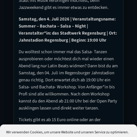
Stadt mit Musik verbringen möchtest, beim
Jazzweekend gibt es immer etwas zu entdecken.
Samstag, den 4. Juli 2026 | Veranstaltungsname:
Summer – Bachata – Salsa – Night |
Veranstalter*in: das Stadtwerk Regensburg | Ort:
Jahnstadion Regensburg | Beginn: 19:00 Uhr
Du wolltest schon immer mal das Salsa- Tanzen
ausprobieren oder möchtest dich mal wieder einen
Abend lang nur Latin Beats widmen? Dann bist du am
Samstag, den 04. Juli im Regensburger Jahnstadion
genau richtig. Dort erwartet dich ab 19:00 Uhr ein
Salsa- und Bachata- Workshop. Von Anfänger*in bis
Profi sind alle willkommen. Nach dem Workshop
kannst du den Abend ab 21:00 Uhr bei der Open Party
ausklingen lassen und direkt weiter tanzen.
Tickets gibt es ab 15 Euro online oder an der
Abendkasse. Hier ist allerdings nur Barzahlung
Wir verwenden Cookies, um unsere Website und unseren Service zu optimieren.
möglich.