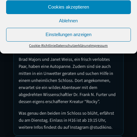
Cookies akzeptieren
Dienstag, den 30. Juni 2026 | Filmname: The
Rocky Horror Picture Show | StudiKino | H16 |
Ablehnen
Beginn: 20:00 Uhr
Am Dienstag, den 30. Juni erwartet dich im StudiKino
Einstellungen anzeigen
mit „The Rocky Horror Picture Show“ ein Musical-
Cookie-Richtlinie
Datenschutzerklärung
Impressum
Klassiker.
Brad Majors und Janet Weiss, ein frisch verlobtes
Paar, haben eine Autopanne. Zudem sind sie auch
mitten in ein Unwetter geraten und suchen Hilfe in
einem unheimlichen Schloss. Dort angekommen,
erwartet sie ein wildes Abenteuer mit dem
abgedrehten Wissenschaftler Dr. Frank N. Furter und
dessen eigens erschaffener Kreatur “Rocky”.
Was genau den beiden im Schloss so blüht, erfährst
du am Dienstag. Einlass in H16 ist ab 19:15 Uhr,
weitere Infos findest du auf Instagram @studikino.