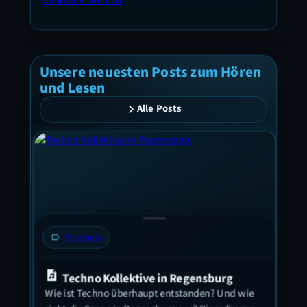
verarbeitet werden.
Unsere neuesten Posts zum Hören
und Lesen
Alle Posts
label
Allgemein
label
Techno Kollektive in Regensburg
Let
Wie ist Techno überhaupt entstanden? Und wie
Beer