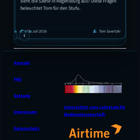
sieht die Szene in Regensburg aus? Diese Fragen
Ort!
beleuchtet Tom für den Stufu.
eis
 in
 hat
guyen
1
calendar_today
18. Juli 2026
Tom Sawitzki
calendar_today
group
›
‹
en
Kontakt
FAQ
Satzung
Unterstützt vom Lehrstuhl für
Impressum
Medienwissenschaft
Datenschutz