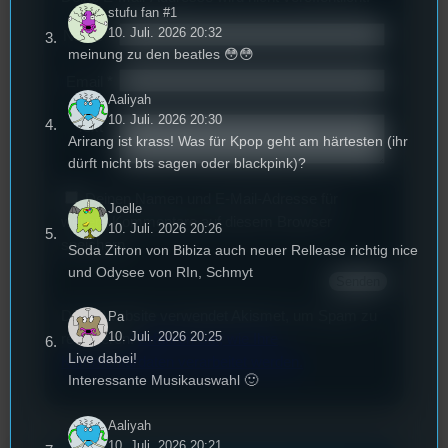
stufu fan #1
10. Juli. 2026 20:32
Name
*
meinung zu den beatles 😳😳
Email
*
Aaliyah
10. Juli. 2026 20:30
Text
*
Arirang ist krass! Was für Kpop geht am härtesten (ihr
dürft nicht bts sagen oder blackpink)?
Deinen Namen und E-Mail-Adresse für
Joelle
weitere Kommentare auf diesem Browser
10. Juli. 2026 20:26
speichern.
Soda Zitron von Bibiza auch neuer Rellease richtig nice
und Odysee von RIn, Schmyt
Diese Website verwendet Akismet, um Spam zu
Pa
10. Juli. 2026 20:25
reduzieren.
Erfahren Sie, wie Ihre
Live dabei!
Kommentardaten verarbeitet werden.
Interessante Musikauswahl 🙂
Aaliyah
10. Juli. 2026 20:21