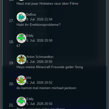
Haut mal paar Hottakes raus über Filme
Festival in die 44.
Runde und Nicole,
DaBua
die Festivalleitung,
8. Juli. 2026 21:04
hat sich für uns Zeit
Habt ihr Erektionsprobleme?
genommen um die
wichtigsten Fragen
Eddy
rund um das Event
6. Juli. 2026 20:59
zu beantworten.
67
Anton Schmandton
6. Juli. 2026 20:55
Heyo meine Minecraft Freunde geiler Song
Kontakt
hihi
6. Juli. 2026 20:52
FAQ
du kannst mal meinen michael jackson
Eddy
Satzung
6. Juli. 2026 20:50
Unterstützt vom Lehrstuhl