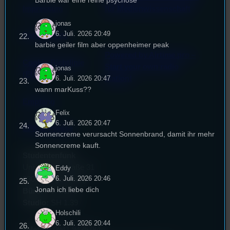
Barbie war eine reine psychose
Impressum
für Medienwissenschaft
jonas
6. Juli. 2026 20:49
Datenschutz
barbie geiler film aber oppenheimer peak
Powered by Airtime.pro –
Cookie-Richtlinie
Start your own radio
jonas
(EU)
6. Juli. 2026 20:47
station!
wann marKuss??
Empfang
Felix
6. Juli. 2026 20:47
EPK & Presse
Sonnencreme verursacht Sonnenbrand, damit ihr mehr
Sonnencreme kauft.
Studentenfunk
Universitätsstraße 31
Eddy
6. Juli. 2026 20:46
93053 Regensburg
Jonah ich liebe dich
Büro:
PT 4.0.73
Studio:
SH 1.39
Holschili
6. Juli. 2026 20:44
Telefon:
0941 9435784