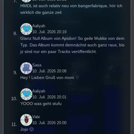
Unsere neuesten Posts zum
HMDL ist auch relativ neu von bangerfabrique, hör ich
Hören und Lesen
wirklich die ganze zeit
Alle Posts
Aaliyah
10. Juli. 2026 20:19
Glanz Null Album von Apsilon! So geile Mukke von dem
Typ. Das Album kommt demnächst auch ganz raus, bis
jz sind nur ein paar Tracks veröffentlicht.
17. Juli
2026
Rund um die
18. Juli
mic
Sasa
U(h)R
2026
Allgemein
10. Juli. 2026 20:08
3. August 2026
Allgemein
Hey ! Lieben Gruß von mom ♡
Bilal El Kasmi
Festivals
, 
Interview
, 
Kultur
, 
Das
Tom Sawitzki
Veranstaltungen
Aaliyah
Techn
10. Juli. 2026 20:01
Erste
YOOO was geht stufu
Sao-Mai Sol
o
Stufu
Nguyen
Kollekt
44.
Vale
Beerpo
10. Juli. 2026 20:00
ive in
Stummfil
Jojo 🙂
ngturni