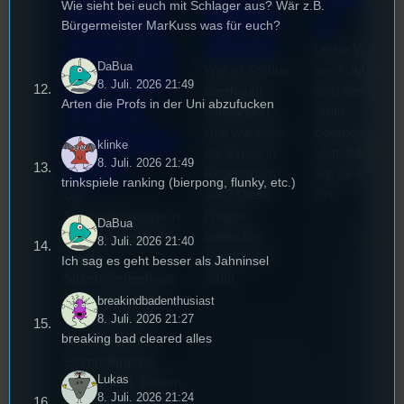
Wie sieht bei euch mit Schlager aus? Wär z.B.
Regen
mwoche
er
Bürgermeister MarKuss was für euch?
sburg
2026: Ein
Letzte Woche
DaBua
Wie ist Techno
am 7.Juli 2026
Interview
8. Juli. 2026 21:49
überhaupt
fand das erste
mit der
Arten die Profs in der Uni abzufucken
entstanden?
Stufu
Und wie sieht
Beerpongturnie
Festivalle
klinke
die Szene in
statt. Bilal war
8. Juli. 2026 21:49
iterin
Regensburg
live für euch vo
trinkspiele ranking (bierpong, flunky, etc.)
aus? Diese
Ort!
Die
Fragen
Stummfilmwoche in
DaBua
beleuchtet
Regensburg ist das
8. Juli. 2026 21:40
Tom für den
älteste
Ich sag es geht besser als Jahninsel
Stufu.
Stummfilmfestivals
Deutschland und
breakindbadenthusiast
8. Juli. 2026 21:27
wurde auch mit
breaking bad cleared alles
dem deutschen
Stummfilmpreis
Lukas
2022 gekürt. Diesen
8. Juli. 2026 21:24
Sommer geht das