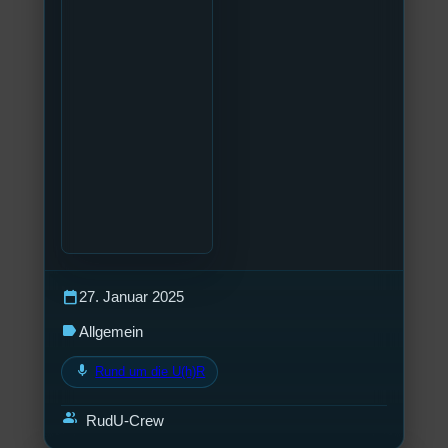
calendar_today
27. Januar 2025
label
Allgemein
mic
Rund um die U(h)R
group
RudU-Crew