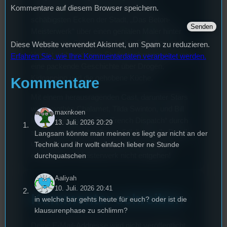
Kommentare auf diesem Browser speichern.
ungewöhnlicher Reiseführer durch die
schäbigsten Ecken der Stadt, „Das Beton-
Meisterwerk“ über einen genialen Maler hinter
Gittern, eine Chronik von Liebe, Rebellion und
Diese Website verwendet Akismet, um Spam zu reduzieren.
Verlust während einer Studentenbewegung, sowie
Erfahren Sie, wie Ihre Kommentardaten verarbeitet werden.
eine packende Geschichte über Drogen,
Kidnapping und die gehobene Küche.
Kommentare
Mit einem herausragenden Cast, darunter Stars
wie Timothée Chalamet, Tilda Swinton, und Bill
maxnkoen
Murray, begeistert „The French Dispatch“ durch
13. Juli. 2026 20:29
seinen unverwechselbaren Stil, liebevolle Details
Langsam könnte man meinen es liegt gar nicht an der
und Humor. Lasst euch dieses visuelle und
Technik und ihr wollt einfach lieber ne Stunde
durchquatschen
erzählerische Meisterwerk nicht entgehen!
Aaliyah
10. Juli. 2026 20:41
Kommentar schreiben
in welche bar gehts heute für euch? oder ist die
klausurenphase zu schlimm?
Deine E-Mail-Addresse wird nicht veröffentlicht.