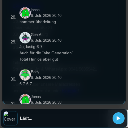
EPK & Presse
jonas
6. Juli. 2026 20:40
Studentenfunk
hammer überleitung
Universitätsstraße 31
93053 Regensburg
Gen-A
6. Juli. 2026 20:40
Büro:
PT 4.0.73
Jo, lustig 6-7.
Studio:
SH 1.39
Auch für die “alte Generation”
Total Hirnlos aber gut
Telefon:
0941 9435784
Studio Call-In & WhatsApp:
0941 56959421
Eddy
6. Juli. 2026 20:40
6 7 6 7
Überblick über unsere Mailadressen
und Kontaktformular unter
Kontakt
!
Jonas
6. Juli. 2026 20:38
67 67
Lädt...
Fynn
6. Juli. 2026 20:38