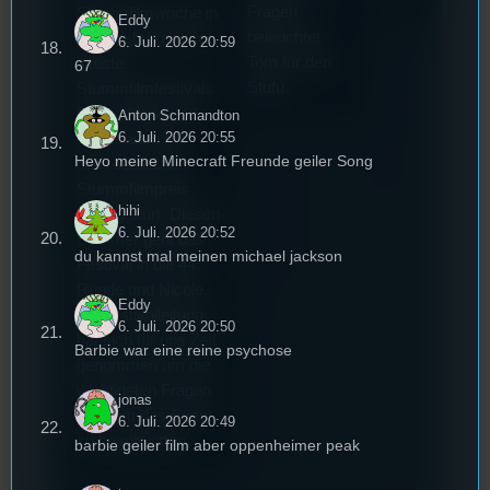
Fragen
Stummfilmwoche in
Eddy
beleuchtet
Regensburg ist das
6. Juli. 2026 20:59
Tom für den
älteste
67
Stufu.
Stummfilmfestivals
Deutschland und
Anton Schmandton
6. Juli. 2026 20:55
wurde auch mit
Heyo meine Minecraft Freunde geiler Song
dem deutschen
Stummfilmpreis
hihi
2022 gekürt. Diesen
6. Juli. 2026 20:52
Sommer geht das
du kannst mal meinen michael jackson
Festival in die 44.
Runde und Nicole,
Eddy
die Festivalleitung,
6. Juli. 2026 20:50
hat sich für uns Zeit
Barbie war eine reine psychose
genommen um die
wichtigsten Fragen
jonas
rund um das Event
6. Juli. 2026 20:49
zu beantworten.
barbie geiler film aber oppenheimer peak