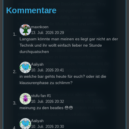
entdecken der beliebte Basketball-Captain Troy
Kommentare
(Zac Efron) und das Mathegenie Gabriella
(Vanessa Hudgens) zufällig, dass sie eine
Leidenschaft für die Musik teilen und verlieben
maxnkoen
sich dabei sofort ineinander. Doch diese
13. Juli. 2026 20:29
Verbindung führt zu Hindernissen, denn nicht
Langsam könnte man meinen es liegt gar nicht an der
jeder kann seine neu gefundene Passion
Technik und ihr wollt einfach lieber ne Stunde
verstehen. Neue Konflikte entstehen im zweiten
durchquatschen
Teil, als die Schüler in ihren Sommerferien im
Country-Club arbeiten müssen. Hier versucht die
Aaliyah
reiche Sharpay (Ashley Tisdale) Troy für sich zu
10. Juli. 2026 20:41
in welche bar gehts heute für euch? oder ist die
erobern, wodurch seine Freundschaften auf die
klausurenphase zu schlimm?
Probe gestellt werden.
Viel Nostalgie, Drama und vor allem Spaß
stufu fan #1
erwartet euch also Dienstag bereits um 19:00.
10. Juli. 2026 20:32
Neben Mitsingen könnt ihr außerdem mit einem
meinung zu den beatles 😳😳
spannenden Filmquiz die musikalische
Geschichte zwischen Träumen und Liebe
Aaliyah
10. Juli. 2026 20:30
begleiten.