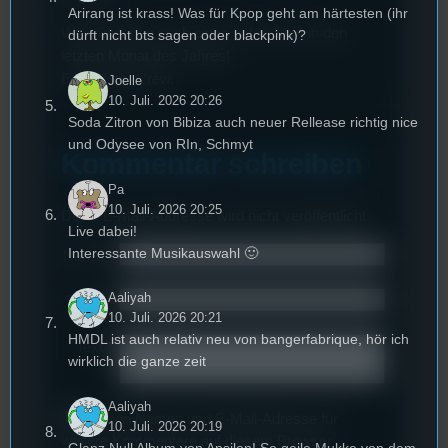
Arirang ist krass! Was für Kpop geht am härtesten (ihr
Wir wünschen euch einen guten Start in den
dürft nicht bts sagen oder blackpink)?
letzten Monat des Jahres!
Eure Rudu-Crew.
Joelle
10. Juli. 2026 20:26
Soda Zitron von Bibiza auch neuer Rellease richtig nice
und Odysee von RIn, Schmyt
Kommentar schreiben
Pa
10. Juli. 2026 20:25
Deine E-Mail-Addresse wird nicht veröffentlicht.
Live dabei!
Interessante Musikauswahl 🙂
Name
*
Aaliyah
Email
*
10. Juli. 2026 20:21
HMDL ist auch relativ neu von bangerfabrique, hör ich
Text
*
wirklich die ganze zeit
Aaliyah
Deinen Namen und E-Mail-Adresse für
10. Juli. 2026 20:19
weitere Kommentare auf diesem Browser