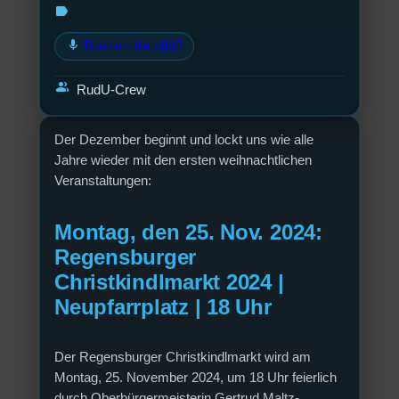
label
mic
Rund um die U(h)R
group
RudU-Crew
Der Dezember beginnt und lockt uns wie alle
Jahre wieder mit den ersten weihnachtlichen
Veranstaltungen:
Montag, den 25. Nov. 2024:
Regensburger
Christkindlmarkt 2024 |
Neupfarrplatz | 18 Uhr
Der Regensburger Christkindlmarkt wird am
Montag, 25. November 2024, um 18 Uhr feierlich
durch Oberbürgermeisterin Gertrud Maltz-