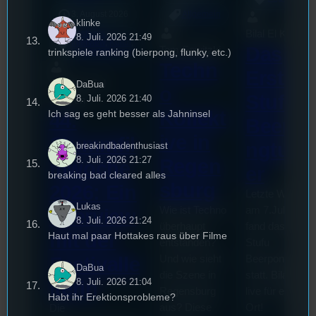
3. August 2026
Allgemein
klinke
Bilal El Kasmi
Festivals
, 
8. Juli. 2026 21:49
Interview
, 
Kultur
, 
Das
Tom Sawitzki
trinkspiele ranking (bierpong, flunky, etc.)
Veranstaltungen
Techn
Erste
Sao-Mai Sol
DaBua
o
Stufu
8. Juli. 2026 21:40
Nguyen
Kollekt
Ich sag es geht besser als Jahninsel
44.
Beerpo
ive in
Stummfil
ngturni
breakindbadenthusiast
8. Juli. 2026 21:27
Regen
mwoche
er
breaking bad cleared alles
sburg
2026: Ein
Letzte Woche
Lukas
Wie ist Techno
am 7.Juli 2026
Interview
8. Juli. 2026 21:24
überhaupt
fand das erste
mit der
Haut mal paar Hottakes raus über Filme
entstanden?
Stufu
Und wie sieht
Beerpongturnie
Festivalle
DaBua
die Szene in
statt. Bilal war
8. Juli. 2026 21:04
iterin
Regensburg
live für euch vo
Habt ihr Erektionsprobleme?
aus? Diese
Ort!
Die