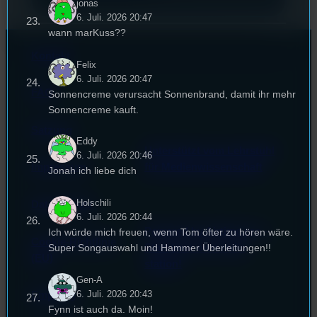
jonas
6. Juli. 2026 20:47
wann marKuss??
Kontakt
Felix
6. Juli. 2026 20:47
FAQ
Sonnencreme verursacht Sonnenbrand, damit ihr mehr
Sonnencreme kauft.
Satzung
Eddy
Unterstützt vom Lehrstuhl
6. Juli. 2026 20:46
Impressum
für Medienwissenschaft
Jonah ich liebe dich
Holschili
Datenschutz
6. Juli. 2026 20:44
Powered by Airtime.pro –
Ich würde mich freuen, wenn Tom öfter zu hören wäre.
Cookie-Richtlinie
Start your own radio
Super Songauswahl und Hammer Überleitungen!!
(EU)
station!
Gen-A
6. Juli. 2026 20:43
Empfang
Fynn ist auch da. Moin!