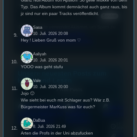
Glanz Null Album von Apsilon! So geile Mukke von dem
speichern.
Typ. Das Album kommt demnächst auch ganz raus, bis
jz sind nur ein paar Tracks veröffentlicht.
Diese Website verwendet Akismet, um Spam zu
Sasa
10. Juli. 2026 20:08
reduzieren.
Erfahren Sie, wie Ihre
Hey ! Lieben Gruß von mom ♡
Kommentardaten verarbeitet werden.
Aaliyah
10. Juli. 2026 20:01
YOOO was geht stufu
Unsere neuesten Posts zum
Hören und Lesen
Vale
10. Juli. 2026 20:00
Alle Posts
Jojo 🙂
Wie sieht bei euch mit Schlager aus? Wär z.B.
Bürgermeister MarKuss was für euch?
DaBua
17. Juli
8. Juli. 2026 21:49
2026
Rund um die
18. Juli
Arten die Profs in der Uni abzufucken
mic
U(h)R
2026
Allgemein